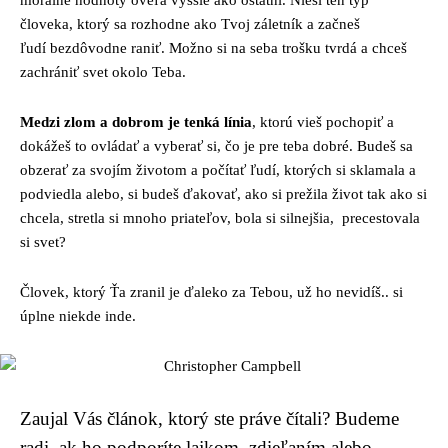
človeka, ktorý sa rozhodne ako Tvoj záletník a začneš
ľudí bezdôvodne raniť. Možno si na seba trošku tvrdá a chceš
zachrániť svet okolo Teba.
Medzi zlom a dobrom je tenká línia
, ktorú vieš pochopiť a
dokážeš to ovládať a vyberať si, čo je pre teba dobré. Budeš sa
obzerať za svojím životom a počítať ľudí, ktorých si sklamala a
podviedla alebo, si budeš ďakovať, ako si prežila život tak ako si
chcela, stretla si mnoho priateľov, bola si silnejšia, precestovala
si svet?
Človek, ktorý Ťa zranil je ďaleko za Tebou, už ho nevidíš.. si
úplne niekde inde.
Zaujal Vás článok, ktorý ste práve čítali? Budeme
radi, ak ho podporíte lajkom, zdieľaním alebo