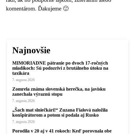
komentárom. Ďakujeme 🙂
Najnovšie
MIMORIADNE pátranie po dvoch 17-ročných
mladíkoch: Sú podozriví z brutálneho útoku na
taxikára
7. augusta 2026
Zomrela známa slovenská herečka, na javisku
zanechala výraznú stopu
7. augusta 2026
„Šach mat slniečkári!“ Zuzana Fialová naložila
konšpirátorom a potom si podala aj Rusko
7. augusta 2026
Porodila v 20 aj v 41 rokoch: Keď porovnala obe