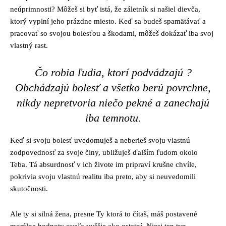
neúprimnosti? Môžeš si byť istá, že záletník si našiel dievča,
ktorý vyplní jeho prázdne miesto. Keď sa budeš spamätávať a
pracovať so svojou bolesťou a škodami, môžeš dokázať iba svoj
vlastný rast.
Čo robia ľudia, ktorí podvádzajú ?
Obchádzajú bolesť a všetko berú povrchne,
nikdy nepretvoria niečo pekné a zanechajú
iba temnotu.
Keď si svoju bolesť uvedomuješ a neberieš svoju vlastnú
zodpovednosť za svoje činy, ubližuješ ďalším ľudom okolo
Teba. Tá absurdnosť v ich živote im pripraví krušne chvíle,
pokrivia svoju vlastnú realitu iba preto, aby si neuvedomili
skutočnosti.
Ale ty si silná žena, presne Ty ktorá to čítaš, máš postavené
morálne hodnoty oveľa vyššie ako ostatní. Niesi ten typ