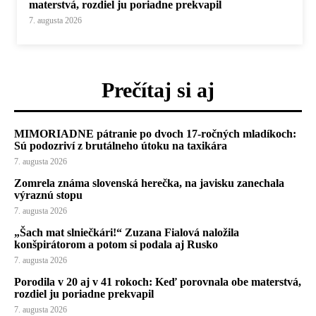
materstvá, rozdiel ju poriadne prekvapil
7. augusta 2026
Prečítaj si aj
MIMORIADNE pátranie po dvoch 17-ročných mladíkoch:
Sú podozriví z brutálneho útoku na taxikára
7. augusta 2026
Zomrela známa slovenská herečka, na javisku zanechala
výraznú stopu
7. augusta 2026
„Šach mat slniečkári!“ Zuzana Fialová naložila
konšpirátorom a potom si podala aj Rusko
7. augusta 2026
Porodila v 20 aj v 41 rokoch: Keď porovnala obe materstvá,
rozdiel ju poriadne prekvapil
7. augusta 2026