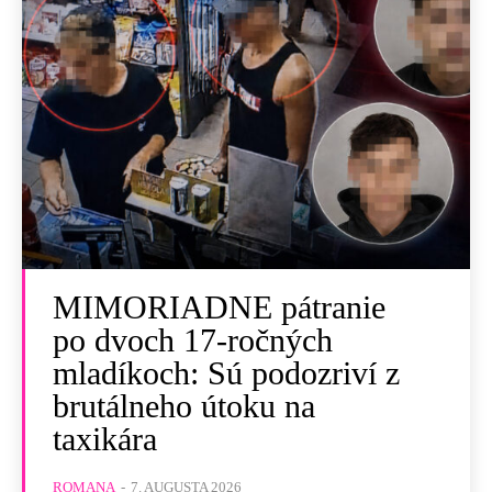
MIMORIADNE pátranie
po dvoch 17-ročných
mladíkoch: Sú podozriví z
brutálneho útoku na
taxikára
ROMANA
-
7. AUGUSTA 2026