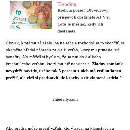
Trending
Rodičia pozor! 100-eurový
príspevok dostanete AJ VY.
Toto je mesiac, kedy ich
dostanete
Človek, ktorému záležalo iba na sebe a rozhodol sa to skončiť, si
okamžite hľadal náhradu za ďalší vzťah, ktorý mu prinesie isté
benefity. No môžeš si byť istá, že sa rúti do ďalšieho
krachujúceho vzťahu, ktorý mu nič neprinesie.
Žiadny románik
nevydrží navždy, určite tak 5 percent z nich má reálnu šancu
prežiť, ale vieš si predstaviť tie krachy a tie zlomené srdcia ?
elitedaily.com
Ako predsa môže prežiť vzťah, ktorý začal na klamstvách a