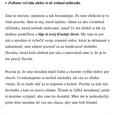
v ďalšom vzťahu alebo si už zohnal náhradu.
Znie to mrzuto, opustene a tak beznádejne. Po tom všetkom je to
však pravda. Sme to my, ktoré trpíme, cítime sa ako vyradená
súčiastka, ktorá nebude milovaná, zatiaľ čo ten druhý si ide za
druhou priateľkou a
žije si svoj šťastný život.
My sme tu pre
nás a musíme si vyliečiť svoje zranené srdce, ktoré je sklamané a
zahanbené, sme nútení pozerať sa na budúcnosť druhého
človeka, ktorá bola súdená pre nás a nahovárali sme si, že je to
ten pravý človek.
Pravda je, že sme morálne lepší ľudia a chceme vyššie dobro pre
oboch. Uvedomujeme si možné následky ale cez to všetko
vieme, že to bude stáť za to trápenie a bolesť. Pozrite sa kde nás
doviedlo a kde sa znovu rútime. Šťastie je ťažké dosiahnuť, preto
si musíme vytrpieť, aby sme ho dosiahli. Mier nie je jednoduchý,
preto lebo musíme ísť cez ten chaos, aby sme boli šťastní.