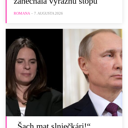
zanechala výraznú stopu
ROMANA
-
7. AUGUSTA 2026
„Šach mat slniečkári!“