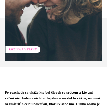
RODINA A VZŤAHY
Facebook
Twitter
Pinterest
Whats
Po rozchode sa ukáže kto bol človek so srdcom a kto ani
veľmi nie. Jeden z nich bol lojálny a myslel to vážne, no musí
sa zmieriť s celou bolesťou, ktorú v sebe má. Druhá osoba je