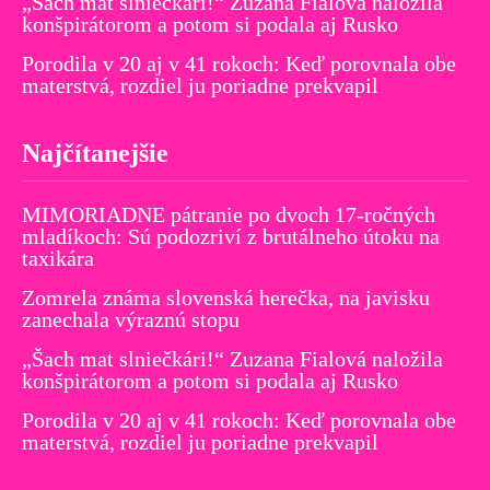
„Šach mat slniečkári!“ Zuzana Fialová naložila
konšpirátorom a potom si podala aj Rusko
Porodila v 20 aj v 41 rokoch: Keď porovnala obe
materstvá, rozdiel ju poriadne prekvapil
Najčítanejšie
MIMORIADNE pátranie po dvoch 17-ročných
mladíkoch: Sú podozriví z brutálneho útoku na
taxikára
Zomrela známa slovenská herečka, na javisku
zanechala výraznú stopu
„Šach mat slniečkári!“ Zuzana Fialová naložila
konšpirátorom a potom si podala aj Rusko
Porodila v 20 aj v 41 rokoch: Keď porovnala obe
materstvá, rozdiel ju poriadne prekvapil