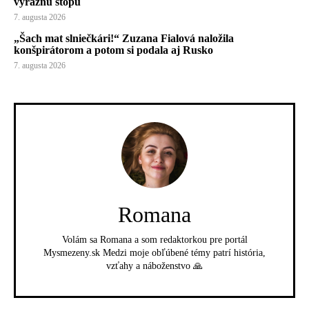
výraznú stopu
7. augusta 2026
„Šach mat slniečkári!“ Zuzana Fialová naložila
konšpirátorom a potom si podala aj Rusko
7. augusta 2026
Romana
Volám sa Romana a som redaktorkou pre portál
Mysmezeny.sk Medzi moje obľúbené témy patrí história,
vzťahy a náboženstvo 🙏