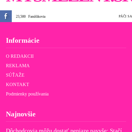
23,500
Fanúšikovia
PÁČI SA
Informácie
O REDAKCII
REKLAMA
SÚŤAŽE
KONTAKT
Podmienky používania
Najnovšie
Dôchodcovia môžu dostať peniaze navyše: Stačí