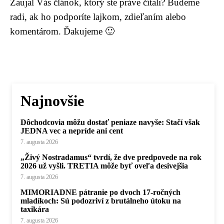
Zaujal Vás článok, ktorý ste práve čítali? Budeme
radi, ak ho podporíte lajkom, zdieľaním alebo
komentárom. Ďakujeme 🙂
Najnovšie
Dôchodcovia môžu dostať peniaze navyše: Stačí však
JEDNA vec a nepríde ani cent
7. augusta 2026
„Živý Nostradamus“ tvrdí, že dve predpovede na rok
2026 už vyšli. TRETIA môže byť oveľa desivejšia
7. augusta 2026
MIMORIADNE pátranie po dvoch 17-ročných
mladíkoch: Sú podozriví z brutálneho útoku na
taxikára
7. augusta 2026