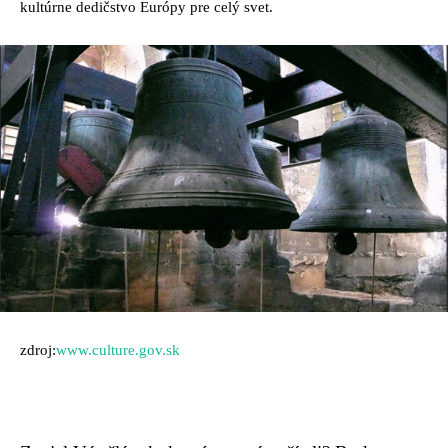
kultúrne dedičstvo Európy pre celý svet.
zdroj:
www.culture.gov.sk