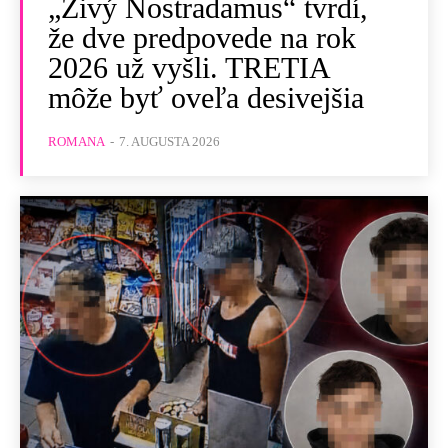
„Živý Nostradamus“ tvrdí,
že dve predpovede na rok
2026 už vyšli. TRETIA
môže byť oveľa desivejšia
ROMANA
-
7. AUGUSTA 2026