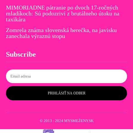
MIMORIADNE pátranie po dvoch 17-ročných
mladíkoch: Sú podozriví z brutálneho útoku na
taxikára
Zomrela známa slovenská herečka, na javisku
zanechala výraznú stopu
Subscribe
PRIHLÁSIŤ NA ODBER
© 2013 - 2024 MYSMEŽENY.SK