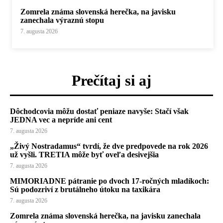
Zomrela známa slovenská herečka, na javisku
zanechala výraznú stopu
7. augusta 2026
Prečítaj si aj
Dôchodcovia môžu dostať peniaze navyše: Stačí však
JEDNA vec a nepríde ani cent
7. augusta 2026
„Živý Nostradamus“ tvrdí, že dve predpovede na rok 2026
už vyšli. TRETIA môže byť oveľa desivejšia
7. augusta 2026
MIMORIADNE pátranie po dvoch 17-ročných mladíkoch:
Sú podozriví z brutálneho útoku na taxikára
7. augusta 2026
Zomrela známa slovenská herečka, na javisku zanechala