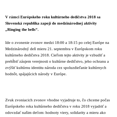
Facebook
Twitter
Pinterest
Whats
V rámci Európskeho roku kultúrneho dedičstva 2018 sa
Slovenská republika zapojí do medzinárodnej aktivity
„Ringing the bells“.
Ide o zvonenie zvonov medzi 18:00 a 18:15 po celej Európe na
Medzinárodný deň mieru 21. septembra v Európskom roku
kultúrneho dedičstva 2018. Cieľom tejto aktivity je vzbudiť a
prehĺbiť záujem verejnosti o kultúrne dedičstvo, jeho ochranu a
zvýšiť kultúrnu identitu národa cez spoluzdieľanie kultúrnych
hodnôt, spájajúcich národy v Európe.
Zvuk zvoniacich zvonov vhodne vyjadruje to, čo chceme počas
Európskeho roka kultúrneho dedičstva v roku 2018 vyjadriť a
odovzdať našim deťom: hodnoty viery, solidarity a mieru ako