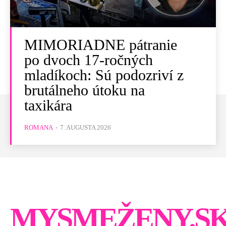
MIMORIADNE pátranie
po dvoch 17-ročných
mladíkoch: Sú podozriví z
brutálneho útoku na
taxikára
ROMANA
-
7. AUGUSTA 2026
MYSMEŽENY.S