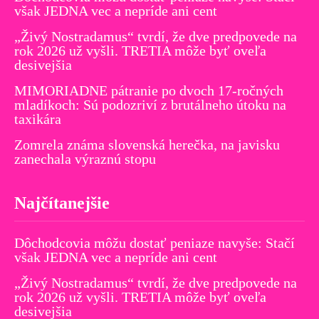
však JEDNA vec a nepríde ani cent
„Živý Nostradamus“ tvrdí, že dve predpovede na
rok 2026 už vyšli. TRETIA môže byť oveľa
desivejšia
MIMORIADNE pátranie po dvoch 17-ročných
mladíkoch: Sú podozriví z brutálneho útoku na
taxikára
Zomrela známa slovenská herečka, na javisku
zanechala výraznú stopu
Najčítanejšie
Dôchodcovia môžu dostať peniaze navyše: Stačí
však JEDNA vec a nepríde ani cent
„Živý Nostradamus“ tvrdí, že dve predpovede na
rok 2026 už vyšli. TRETIA môže byť oveľa
desivejšia