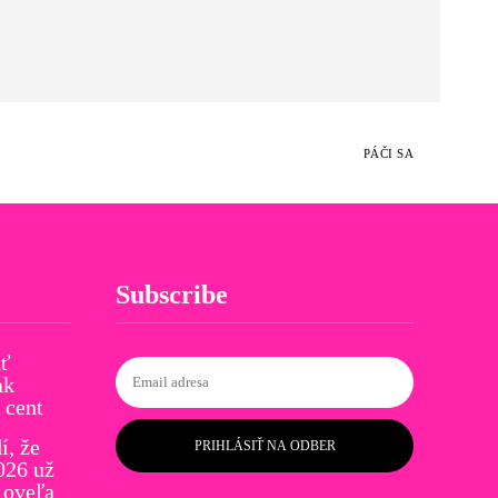
PÁČI SA
Subscribe
ať
ak
 cent
í, že
PRIHLÁSIŤ NA ODBER
026 už
 oveľa