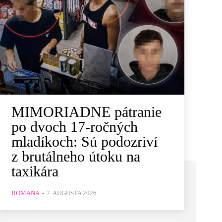
MIMORIADNE pátranie
po dvoch 17-ročných
mladíkoch: Sú podozriví
z brutálneho útoku na
taxikára
ROMANA
-
7. AUGUSTA 2026