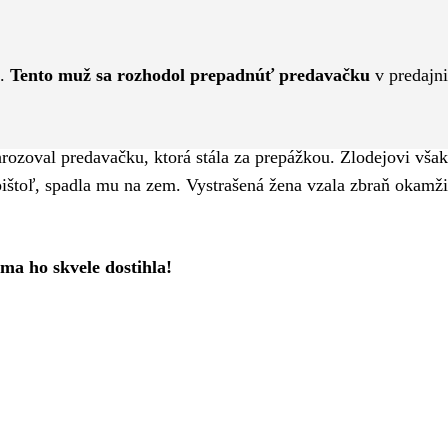
Pinterest
WhatsApp
e.
Tento muž sa rozhodol prepadnúť predavačku
v predajni
rozoval predavačku, ktorá stála za prepážkou. Zlodejovi vša
 pištoľ, spadla mu na zem. Vystrašená žena vzala zbraň okamži
ma ho skvele dostihla!