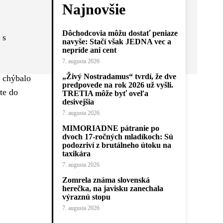
Najnovšie
Dôchodcovia môžu dostať peniaze
 s
navyše: Stačí však JEDNA vec a
nepríde ani cent
7. augusta 2026
„Živý Nostradamus“ tvrdí, že dve
k chýbalo
predpovede na rok 2026 už vyšli.
te do
TRETIA môže byť oveľa
desivejšia
7. augusta 2026
MIMORIADNE pátranie po
dvoch 17-ročných mladíkoch: Sú
podozriví z brutálneho útoku na
taxikára
7. augusta 2026
Zomrela známa slovenská
herečka, na javisku zanechala
výraznú stopu
7. augusta 2026