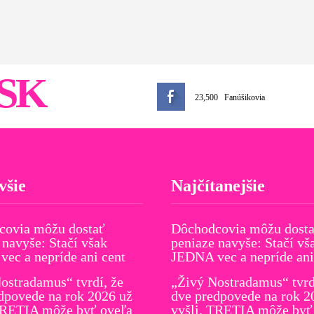
SK
23,500
Fanúšikovia
všie
Najčítanejšie
covia môžu dostať
Dôchodcovia môžu dost
 navyše: Stačí však
peniaze navyše: Stačí vš
ec a nepríde ani cent
JEDNA vec a nepríde ani
ostradamus“ tvrdí, že
„Živý Nostradamus“ tvrd
dpovede na rok 2026 už
dve predpovede na rok 2
TRETIA môže byť oveľa
vyšli. TRETIA môže byť