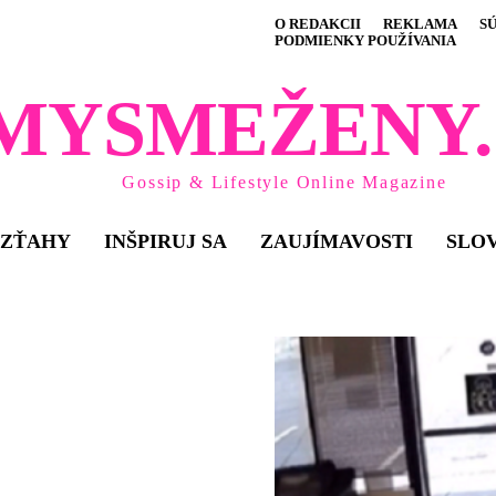
O REDAKCII
REKLAMA
S
PODMIENKY POUŽÍVANIA
MYSMEŽENY.
Gossip & Lifestyle Online Magazine
VZŤAHY
INŠPIRUJ SA
ZAUJÍMAVOSTI
SLO