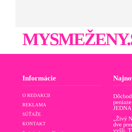
MYSMEŽENY.
Informácie
Najno
O REDAKCII
Dôchod
peniaze
REKLAMA
JEDNA v
SÚŤAŽE
„Živý N
KONTAKT
dve pre
vyšli. 