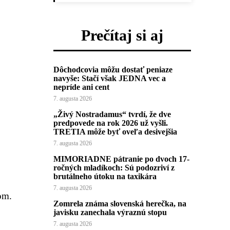
Prečítaj si aj
Dôchodcovia môžu dostať peniaze
navyše: Stačí však JEDNA vec a
nepríde ani cent
7. augusta 2026
„Živý Nostradamus“ tvrdí, že dve
predpovede na rok 2026 už vyšli.
TRETIA môže byť oveľa desivejšia
7. augusta 2026
MIMORIADNE pátranie po dvoch 17-
ročných mladíkoch: Sú podozriví z
brutálneho útoku na taxikára
7. augusta 2026
om.
Zomrela známa slovenská herečka, na
javisku zanechala výraznú stopu
7. augusta 2026