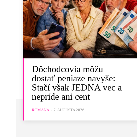
Dôchodcovia môžu
dostať peniaze navyše:
Stačí však JEDNA vec a
nepríde ani cent
ROMANA
-
7. AUGUSTA 2026