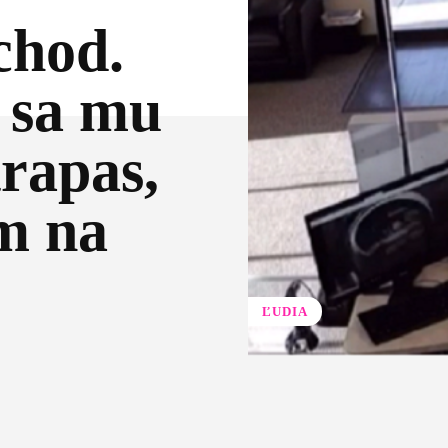
chod.
 sa mu
trapas,
m na
ĽUDIA