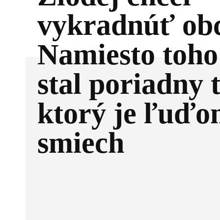
vykradnúť ob
Namiesto toho
stal poriadny 
ktorý je ľuďo
smiech