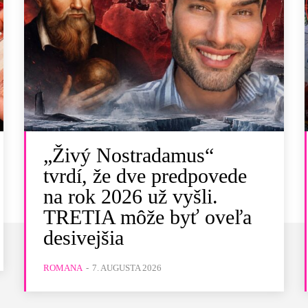
„Živý Nostradamus“
tvrdí, že dve predpovede
na rok 2026 už vyšli.
TRETIA môže byť oveľa
desivejšia
ROMANA
-
7. AUGUSTA 2026