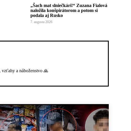
„Šach mat slniečkári!“ Zuzana Fialová
naložila konšpirátorom a potom si
podala aj Rusko
7. augusta 2026
, vzťahy a náboženstvo 🙏