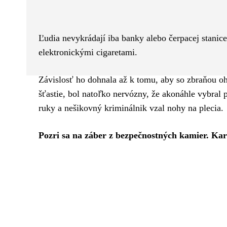
Facebook
Twitter
ZDIEĽAM
Ľudia nevykrádají iba banky alebo čerpacej stanic
elektronickými cigaretami.
Závislosť ho dohnala až k tomu, aby so zbraňou oh
šťastie, bol natoľko nervózny, že akonáhle vybral
ruky a nešikovný kriminálnik vzal nohy na plecia.
Pozri sa na záber z bezpečnostných kamier. Kar