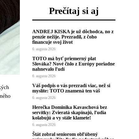
Prečítaj si aj
ANDREJ KISKA je už dôchodca, no z
penzie nežije. Prezradil, z čoho
financuje svoj život
6. augusta 2026
TOTO má byť priemerný plat
Slováka? Nové číslo z Európy poriadne
nahnevalo ľudí
6. augusta 2026
Váš podpis o vás prezradí viac, než si
kých
myslíte: TOTO znamená ten váš
tného
6. augusta 2026
Herečka Dominika Kavaschová bez
servítky: Zvieratá skapínajú, ľudia
kolabujú a vy stále klamete!
6. augusta 2026
Štát zobral seniorom obľúbený