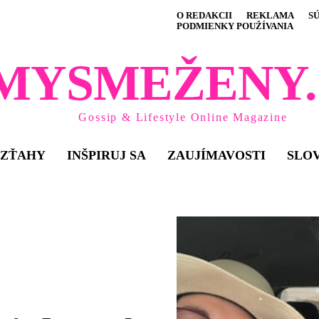
O REDAKCII
REKLAMA
S
PODMIENKY POUŽÍVANIA
MYSMEŽENY.
Gossip & Lifestyle Online Magazine
VZŤAHY
INŠPIRUJ SA
ZAUJÍMAVOSTI
SLO