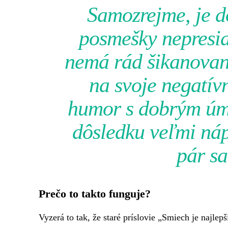
Samozrejme, je dô
posmešky nepresiah
nemá rád šikanovan
na svoje negatívn
humor s dobrým úm
dôsledku veľmi ná
pár sa
Prečo to takto funguje?
Vyzerá to tak, že staré príslovie „Smiech je najlep