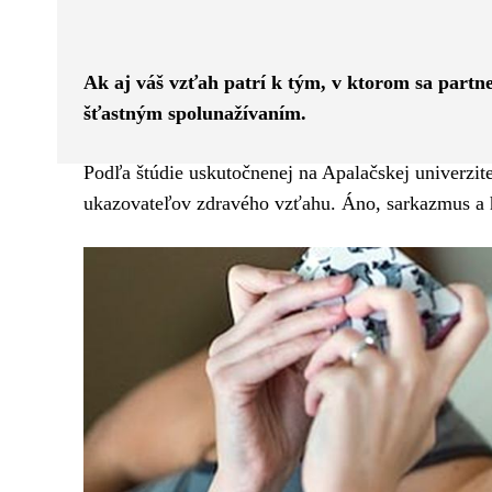
Facebook
Twitter
ZDIEĽAM
Ak aj váš vzťah patrí k tým, v ktorom sa partn
šťastným spolunažívaním.
Podľa štúdie uskutočnenej na Apalačskej univerzite
ukazovateľov zdravého vzťahu. Áno, sarkazmus a 