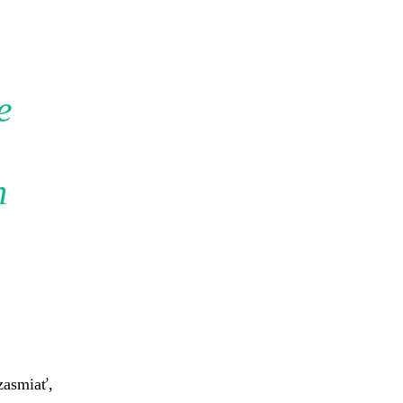
e
m
 zasmiať,