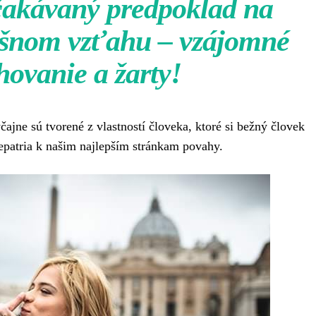
čakávaný predpoklad na
pešnom vzťahu – vzájomné
hovanie a žarty!
ajne sú tvorené z vlastností človeka, ktoré si bežný človek
patria k našim najlepším stránkam povahy.