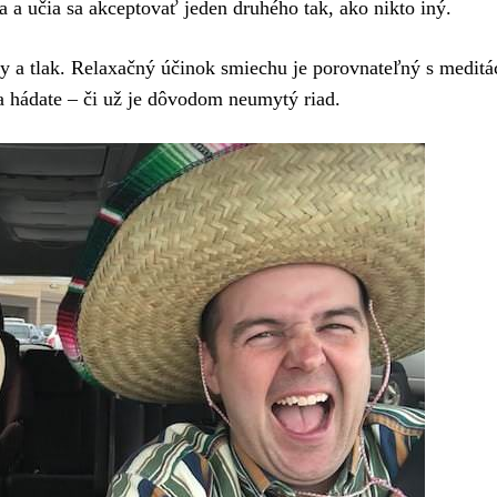
a a učia sa akceptovať jeden druhého tak, ako nikto iný.
y a tlak. Relaxačný účinok smiechu je porovnateľný s meditá
a hádate – či už je dôvodom neumytý riad.