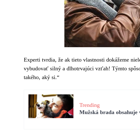
Experti tvrdia, že ak tieto vlastnosti dokážeme nie
vybudovať silný a dlhotrvajúci vzťah! Týmto sp
takého, aký si.“
Trending
Mužská brada obsahuje vi