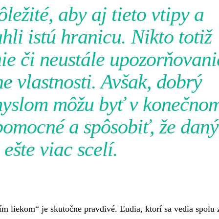
ležité, aby aj tieto vtipy a
li istú hranicu. Nikto totiž
ie či neustále upozorňovani
e vlastnosti. Avšak, dobrý
yslom môžu byť v konečno
pomocné a spôsobiť, že daný
 ešte viac scelí.
ším liekom“ je skutočne pravdivé. Ľudia, ktorí sa vedia spolu