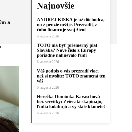
Najnovšie
ANDREJ KISKA je už dôchodca,
hým a
no z penzie nežije. Prezradil, z
čoho financuje svoj život
6. augusta 2026
TOTO má byť priemerný plat
h
Slováka? Nové číslo z Európy
poriadne nahnevalo ľudí
6. augusta 2026
Váš podpis o vás prezradí viac,
než si myslíte: TOTO znamená ten
váš
6. augusta 2026
Herečka Dominika Kavaschová
bez servítky: Zvieratá skapínajú,
ľudia kolabujú a vy stále klamete!
6. augusta 2026