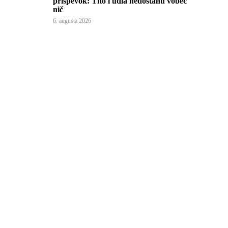
príspevok: Títo ľudia nedostanú vôbec
nič
6. augusta 2026