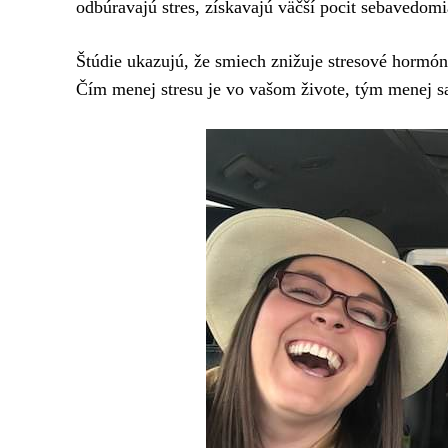
odbúravajú stres, získavajú väčší pocit sebavedomi
Štúdie ukazujú, že smiech znižuje stresové hormón
Čím menej stresu je vo vašom živote, tým menej s