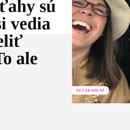
zťahy sú
si vedia
eliť
To ale
NEZARADENÉ