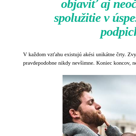
objaviť aj neo
spolužitie v ús
podpic
V každom vzťahu existujú akési unikátne črty. Zvyč
pravdepodobne nikdy nevšimne. Koniec koncov, ne