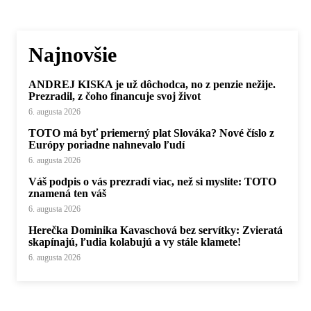
Najnovšie
ANDREJ KISKA je už dôchodca, no z penzie nežije.
Prezradil, z čoho financuje svoj život
6. augusta 2026
TOTO má byť priemerný plat Slováka? Nové číslo z
Európy poriadne nahnevalo ľudí
6. augusta 2026
Váš podpis o vás prezradí viac, než si myslíte: TOTO
znamená ten váš
6. augusta 2026
Herečka Dominika Kavaschová bez servítky: Zvieratá
skapínajú, ľudia kolabujú a vy stále klamete!
6. augusta 2026