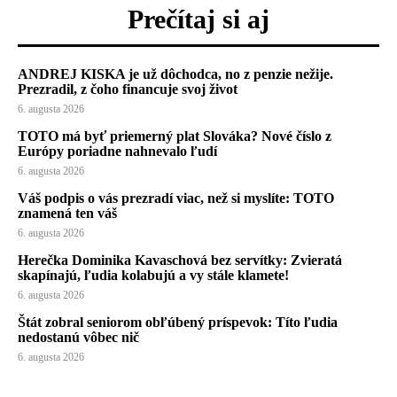
Prečítaj si aj
ANDREJ KISKA je už dôchodca, no z penzie nežije.
Prezradil, z čoho financuje svoj život
6. augusta 2026
TOTO má byť priemerný plat Slováka? Nové číslo z
Európy poriadne nahnevalo ľudí
6. augusta 2026
Váš podpis o vás prezradí viac, než si myslíte: TOTO
znamená ten váš
6. augusta 2026
Herečka Dominika Kavaschová bez servítky: Zvieratá
skapínajú, ľudia kolabujú a vy stále klamete!
6. augusta 2026
Štát zobral seniorom obľúbený príspevok: Títo ľudia
nedostanú vôbec nič
6. augusta 2026