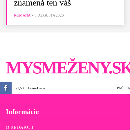
znamená ten váš
ROMANA
-
6. AUGUSTA 2026
MYSMEŽENY.S
23,500
Fanúšikovia
PÁČI SA
Informácie
O REDAKCII