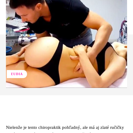
ĽUDIA
Facebook
Twitter
Pinterest
Whats
Nielenže je tento chiropraktik pohľadný, ale má aj zlaté ručičky