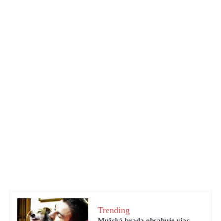
Trending
Mužská brada obsahuje viac