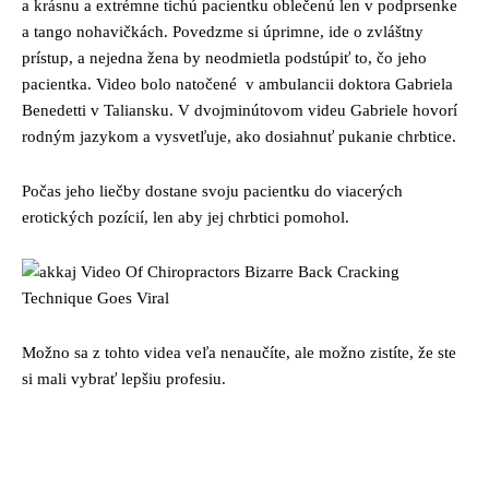
a krásnu a extrémne tichú pacientku oblečenú len v podprsenke
a tango nohavičkách. Povedzme si úprimne, ide o zvláštny
prístup, a nejedna žena by neodmietla podstúpiť to, čo jeho
pacientka. Video bolo natočené v ambulancii doktora Gabriela
Benedetti v Taliansku. V dvojminútovom videu Gabriele hovorí
rodným jazykom a vysvetľuje, ako dosiahnuť pukanie chrbtice.
Počas jeho liečby dostane svoju pacientku do viacerých
erotických pozícií, len aby jej chrbtici pomohol.
Možno sa z tohto videa veľa nenaučíte, ale možno zistíte, že ste
si mali vybrať lepšiu profesiu.