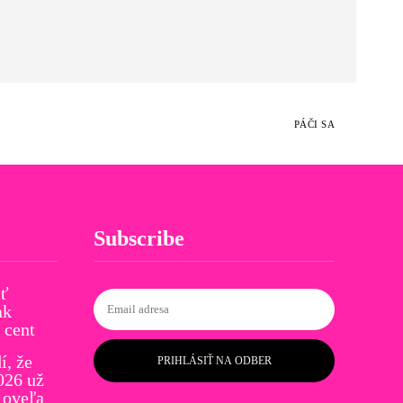
PÁČI SA
Subscribe
ať
ak
 cent
í, že
PRIHLÁSIŤ NA ODBER
026 už
 oveľa