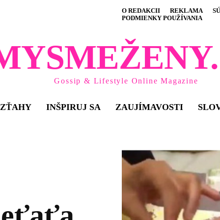
O REDAKCII
REKLAMA
S
PODMIENKY POUŽÍVANIA
MYSMEŽENY.
Gossip & Lifestyle Online Magazine
VZŤAHY
INŠPIRUJ SA
ZAUJÍMAVOSTI
SLO
ieťaťa