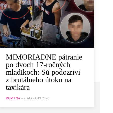
MIMORIADNE pátranie
po dvoch 17-ročných
mladíkoch: Sú podozriví
z brutálneho útoku na
taxikára
ROMANA
-
7. AUGUSTA 2026