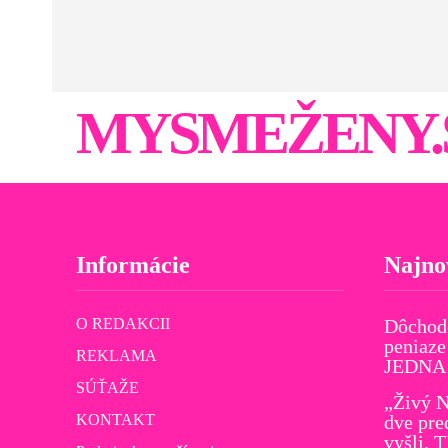
MYSMEŽENY.
Informácie
Najno
O REDAKCII
Dôchod
peniaze
REKLAMA
JEDNA v
SÚŤAŽE
„Živý N
KONTAKT
dve pre
vyšli. 