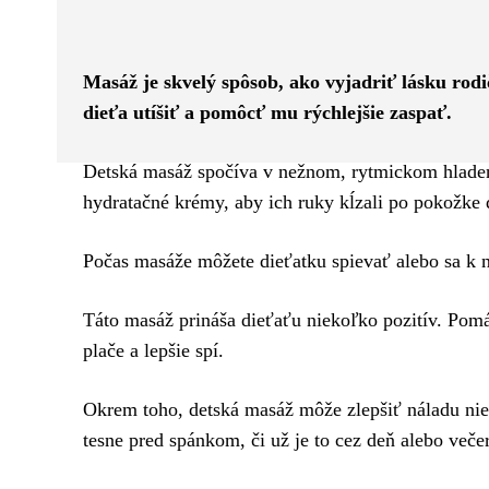
Facebook
Twitter
ZDIEĽAM
Masáž je skvelý spôsob, ako vyjadriť lásku rodič
dieťa utíšiť a pomôcť mu rýchlejšie zaspať.
Detská masáž spočíva v nežnom, rytmickom hladení
hydratačné krémy, aby ich ruky kĺzali po pokožke 
Počas masáže môžete dieťatku spievať alebo sa k
Táto masáž prináša dieťaťu niekoľko pozitív. Pomá
plače a lepšie spí.
Okrem toho, detská masáž môže zlepšiť náladu niel
tesne pred spánkom, či už je to cez deň alebo večer