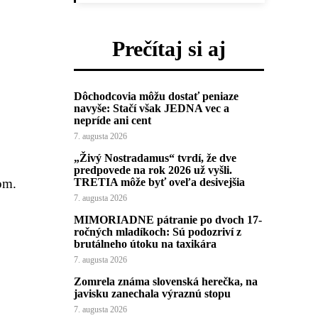
Prečítaj si aj
Dôchodcovia môžu dostať peniaze
navyše: Stačí však JEDNA vec a
nepríde ani cent
7. augusta 2026
„Živý Nostradamus“ tvrdí, že dve
predpovede na rok 2026 už vyšli.
om.
TRETIA môže byť oveľa desivejšia
7. augusta 2026
MIMORIADNE pátranie po dvoch 17-
ročných mladíkoch: Sú podozriví z
brutálneho útoku na taxikára
7. augusta 2026
Zomrela známa slovenská herečka, na
javisku zanechala výraznú stopu
7. augusta 2026