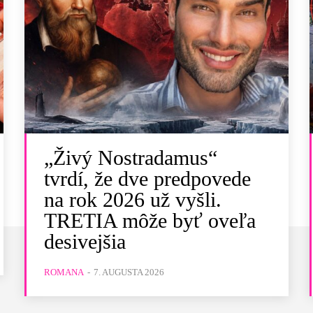
„Živý Nostradamus“
tvrdí, že dve predpovede
na rok 2026 už vyšli.
TRETIA môže byť oveľa
desivejšia
ROMANA
-
7. AUGUSTA 2026