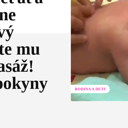
vne
vý
jte mu
asáž!
 pokyny
RODINA A DETI