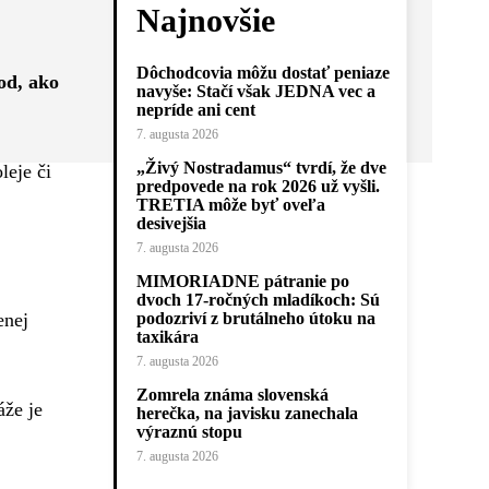
Najnovšie
Dôchodcovia môžu dostať peniaze
od, ako
navyše: Stačí však JEDNA vec a
nepríde ani cent
7. augusta 2026
„Živý Nostradamus“ tvrdí, že dve
leje či
predpovede na rok 2026 už vyšli.
TRETIA môže byť oveľa
desivejšia
7. augusta 2026
MIMORIADNE pátranie po
dvoch 17-ročných mladíkoch: Sú
enej
podozriví z brutálneho útoku na
taxikára
7. augusta 2026
Zomrela známa slovenská
áže je
herečka, na javisku zanechala
výraznú stopu
7. augusta 2026