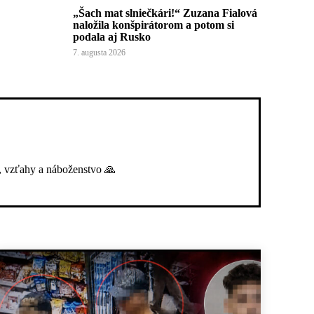
„Šach mat slniečkári!“ Zuzana Fialová
naložila konšpirátorom a potom si
podala aj Rusko
7. augusta 2026
, vzťahy a náboženstvo 🙏