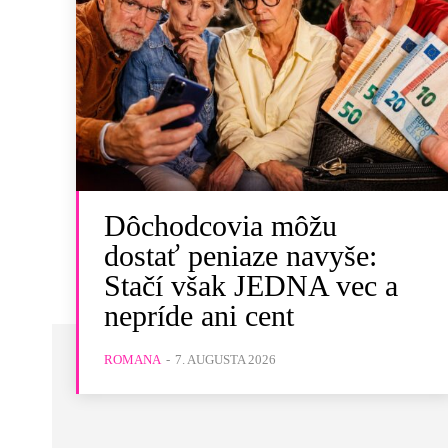
Dôchodcovia môžu
dostať peniaze navyše:
Stačí však JEDNA vec a
nepríde ani cent
ROMANA
-
7. AUGUSTA 2026