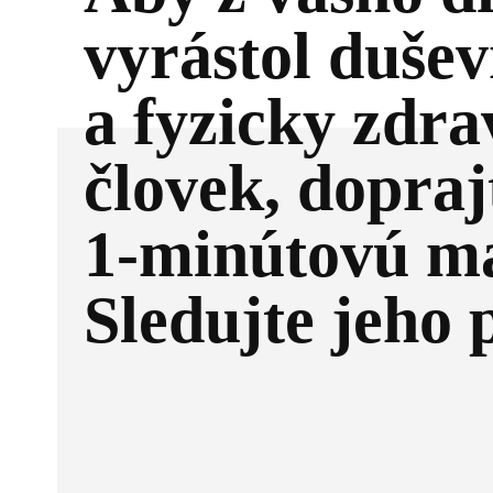
vyrástol duše
a fyzicky zdra
človek, dopra
1-minútovú m
Sledujte jeho