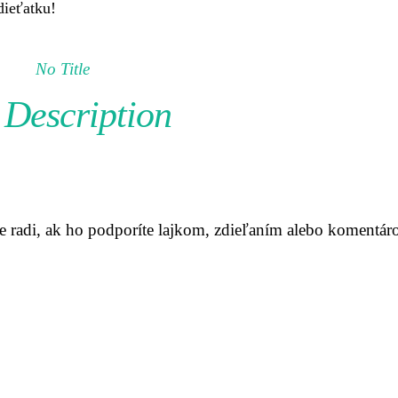
dieťatku!
No Title
Description
me radi, ak ho podporíte lajkom, zdieľaním alebo komentár