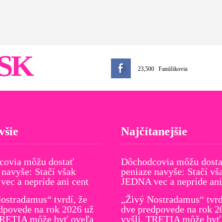
SK
23,500
Fanúšikovia
všie
Najčítanejšie
covia môžu dostať
Dôchodcovia môžu dost
 navyše: Stačí však
peniaze navyše: Stačí vš
ec a nepríde ani cent
JEDNA vec a nepríde ani
ostradamus“ tvrdí, že
„Živý Nostradamus“ tvrd
dpovede na rok 2026 už
dve predpovede na rok 2
TRETIA môže byť oveľa
vyšli. TRETIA môže byť