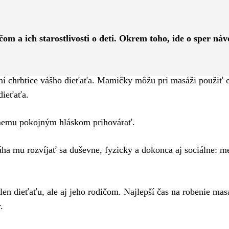
Pinterest
WhatsApp
om a ich starostlivosti o deti. Okrem toho, ide o sper náv
 chrbtice vášho dieťaťa. Mamičky môžu pri masáži použiť o
dieťaťa.
 nemu pokojným hláskom prihovárať.
ha mu rozvíjať sa duševne, fyzicky a dokonca aj sociálne: m
en dieťaťu, ale aj jeho rodičom. Najlepší čas na robenie mas
.