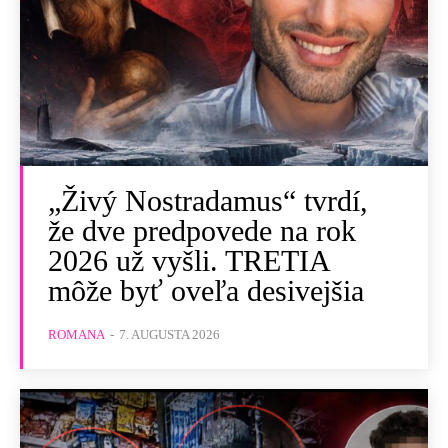
„Živý Nostradamus“ tvrdí,
že dve predpovede na rok
2026 už vyšli. TRETIA
môže byť oveľa desivejšia
ROMANA
-
7. AUGUSTA 2026