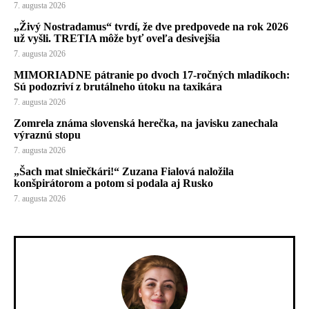
7. augusta 2026
„Živý Nostradamus“ tvrdí, že dve predpovede na rok 2026
už vyšli. TRETIA môže byť oveľa desivejšia
7. augusta 2026
MIMORIADNE pátranie po dvoch 17-ročných mladíkoch:
Sú podozriví z brutálneho útoku na taxikára
7. augusta 2026
Zomrela známa slovenská herečka, na javisku zanechala
výraznú stopu
7. augusta 2026
„Šach mat slniečkári!“ Zuzana Fialová naložila
konšpirátorom a potom si podala aj Rusko
7. augusta 2026