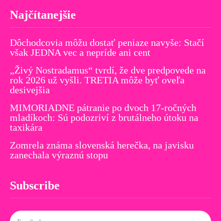
Najčítanejšie
Dôchodcovia môžu dostať peniaze navyše: Stačí
však JEDNA vec a nepríde ani cent
„Živý Nostradamus“ tvrdí, že dve predpovede na
rok 2026 už vyšli. TRETIA môže byť oveľa
desivejšia
MIMORIADNE pátranie po dvoch 17-ročných
mladíkoch: Sú podozriví z brutálneho útoku na
taxikára
Zomrela známa slovenská herečka, na javisku
zanechala výraznú stopu
Subscribe