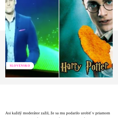
SLOVENSKO
Facebook
Twitter
Pinterest
Whats
Asi každý moderátor zažil, že sa mu podarilo urobiť v priamom