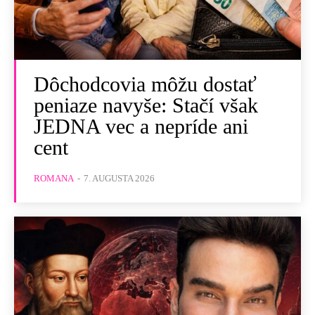
Dôchodcovia môžu dostať
peniaze navyše: Stačí však
JEDNA vec a nepríde ani
cent
ROMANA
-
7. AUGUSTA 2026