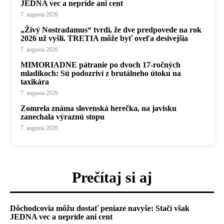
JEDNA vec a nepríde ani cent
7. augusta 2026
„Živý Nostradamus“ tvrdí, že dve predpovede na rok
2026 už vyšli. TRETIA môže byť oveľa desivejšia
7. augusta 2026
MIMORIADNE pátranie po dvoch 17-ročných
mladíkoch: Sú podozriví z brutálneho útoku na
taxikára
7. augusta 2026
Zomrela známa slovenská herečka, na javisku
zanechala výraznú stopu
7. augusta 2026
Prečítaj si aj
Dôchodcovia môžu dostať peniaze navyše: Stačí však
JEDNA vec a nepríde ani cent