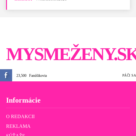
MYSMEŽENY.S
23,500
Fanúšikovia
PÁČI SA
Informácie
O REDAKCII
REKLAMA
SÚŤAŽE