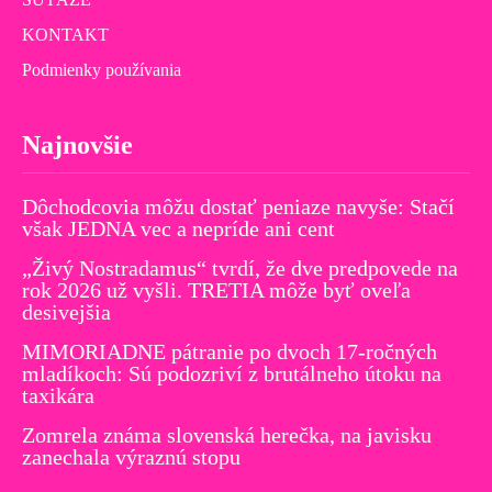
KONTAKT
Podmienky používania
Najnovšie
Dôchodcovia môžu dostať peniaze navyše: Stačí
však JEDNA vec a nepríde ani cent
„Živý Nostradamus“ tvrdí, že dve predpovede na
rok 2026 už vyšli. TRETIA môže byť oveľa
desivejšia
MIMORIADNE pátranie po dvoch 17-ročných
mladíkoch: Sú podozriví z brutálneho útoku na
taxikára
Zomrela známa slovenská herečka, na javisku
zanechala výraznú stopu