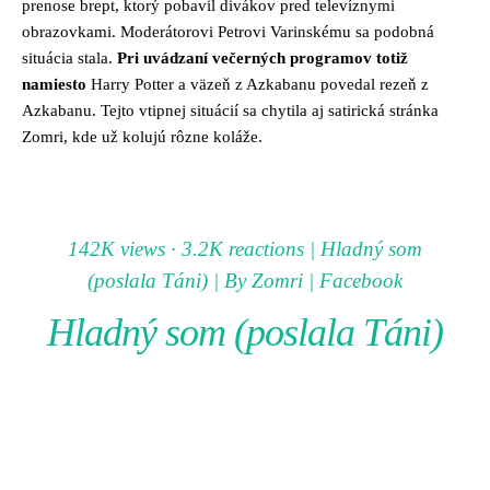
prenose brept, ktorý pobavil divákov pred televíznymi
obrazovkami. Moderátorovi Petrovi Varinskému sa podobná
situácia stala.
Pri uvádzaní večerných programov totiž
namiesto
Harry Potter a väzeň z Azkabanu povedal rezeň z
Azkabanu. Tejto vtipnej situácií sa chytila aj satirická stránka
Zomri, kde už kolujú rôzne koláže.
142K views · 3.2K reactions | Hladný som
(poslala Táni) | By Zomri | Facebook
Hladný som (poslala Táni)