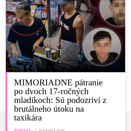
MIMORIADNE pátranie
po dvoch 17-ročných
mladíkoch: Sú podozriví z
brutálneho útoku na
taxikára
ROMANA
-
7. AUGUSTA 2026