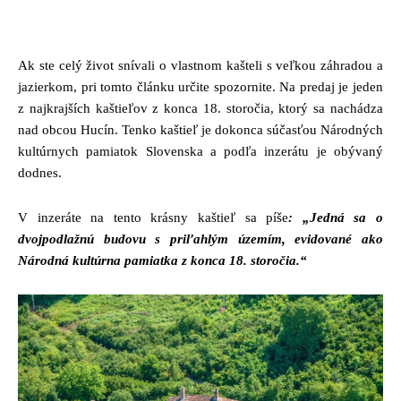
Ak ste celý život snívali o vlastnom kašteli s veľkou záhradou a
jazierkom, pri tomto článku určite spozornite. Na predaj je jeden
z najkrajších kaštieľov z konca 18. storočia, ktorý sa nachádza
nad obcou Hucín. Tenko kaštieľ je dokonca súčasťou Národných
kultúrnych pamiatok Slovenska a podľa inzerátu je obývaný
dodnes.
V inzeráte na tento krásny kaštieľ sa píše
: „Jedná sa o
dvojpodlažnú budovu s priľahlým územím, evidované ako
Národná kultúrna pamiatka z konca 18. storočia.“