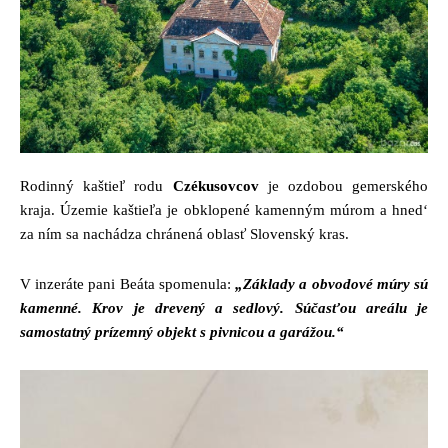
Rodinný kaštieľ rodu
Czékusovcov
je ozdobou gemerského
kraja. Územie kaštieľa je obklopené kamenným múrom a hned‘
za ním sa nachádza chránená oblasť Slovenský kras.
V inzeráte pani Beáta spomenula:
„Základy a obvodové múry sú
kamenné. Krov je drevený a sedlový. Súčasťou areálu je
samostatný prízemný objekt s pivnicou a garážou.“