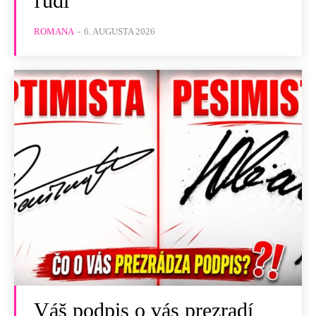
ľudí
ROMANA
-
6. AUGUSTA 2026
Váš podpis o vás prezradí