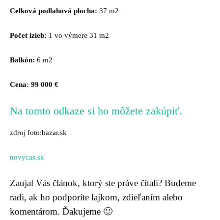
Celková podlahová
plocha:
37 m2
Počet izieb:
1 vo výmere 31 m2
Balkón:
6 m2
Cena: 99 000 €
Na tomto odkaze si ho môžete zakúpiť.
zdroj foto:bazar.sk
novycas.sk
Zaujal Vás článok, ktorý ste práve čítali? Budeme
radi, ak ho podporíte lajkom, zdieľaním alebo
komentárom. Ďakujeme 🙂