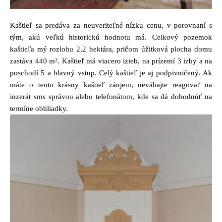
Kaštieľ sa predáva za neuveriteľné nízku cenu, v porovnaní s
tým, akú veľkú historickú hodnotu má. Celkový pozemok
kaštieľa mý rozlohu 2,2 hektára, pričom úžitková plocha domu
zastáva 440 m². Kaštieľ má viacero izieb, na prízemí 3 izby a na
poschodí 5 a hlavný vstup. Celý kaštieľ je aj podpivničený. Ak
máte o tento krásny kaštieľ záujem, neváhajte reagovať na
inzerát sms správou alebo telefonátom, kde sa dá dohodnúť na
termíne obhliadky.