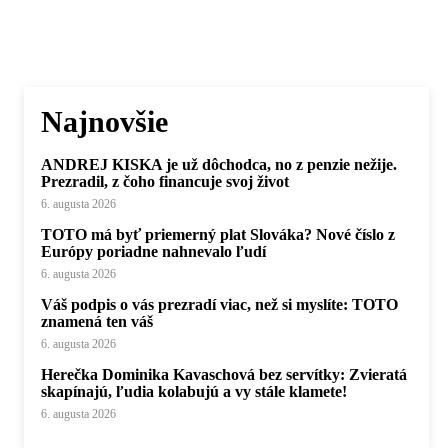
Najnovšie
ANDREJ KISKA je už dôchodca, no z penzie nežije.
Prezradil, z čoho financuje svoj život
6. augusta 2026
TOTO má byť priemerný plat Slováka? Nové číslo z
Európy poriadne nahnevalo ľudí
6. augusta 2026
Váš podpis o vás prezradí viac, než si myslíte: TOTO
znamená ten váš
6. augusta 2026
Herečka Dominika Kavaschová bez servítky: Zvieratá
skapínajú, ľudia kolabujú a vy stále klamete!
6. augusta 2026