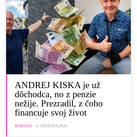
ANDREJ KISKA je už
dôchodca, no z penzie
nežije. Prezradil, z čoho
financuje svoj život
ROMANA
-
6. AUGUSTA 2026