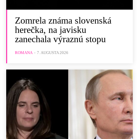
Zomrela známa slovenská
herečka, na javisku
zanechala výraznú stopu
ROMANA
-
7. AUGUSTA 2026