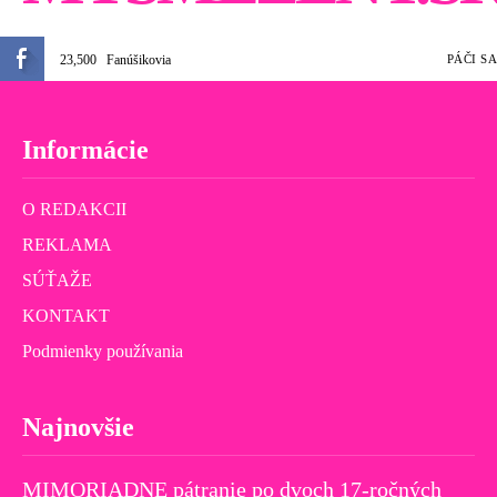
23,500
Fanúšikovia
PÁČI SA
Informácie
O REDAKCII
REKLAMA
SÚŤAŽE
KONTAKT
Podmienky používania
Najnovšie
MIMORIADNE pátranie po dvoch 17-ročných