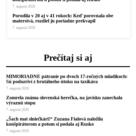
7. augusta 2026
Porodila v 20 aj v 41 rokoch: Keď porovnala obe
materstvá, rozdiel ju poriadne prekvapil
7. augusta 2026
Prečítaj si aj
MIMORIADNE pátranie po dvoch 17-ročných mladíkoch:
Sú podozriví z brutálneho útoku na taxikára
7. augusta 2026
Zomrela známa slovenská herečka, na javisku zanechala
výraznú stopu
7. augusta 2026
„Šach mat slniečkári!“ Zuzana Fialová naložila
konšpirátorom a potom si podala aj Rusko
7. augusta 2026