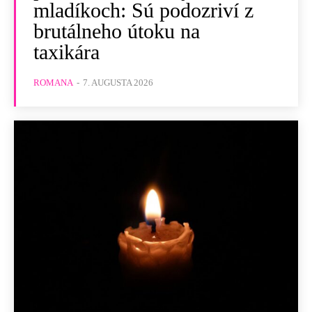
mladíkoch: Sú podozriví z
brutálneho útoku na
taxikára
ROMANA
-
7. AUGUSTA 2026