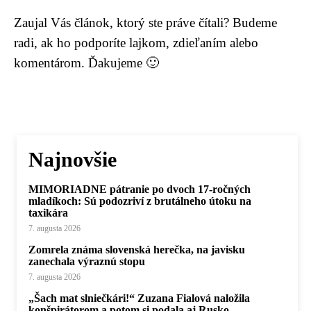
Zaujal Vás článok, ktorý ste práve čítali? Budeme
radi, ak ho podporíte lajkom, zdieľaním alebo
komentárom. Ďakujeme 🙂
Najnovšie
MIMORIADNE pátranie po dvoch 17-ročných
mladíkoch: Sú podozriví z brutálneho útoku na
taxikára
7. augusta 2026
Zomrela známa slovenská herečka, na javisku
zanechala výraznú stopu
7. augusta 2026
„Šach mat slniečkári!“ Zuzana Fialová naložila
konšpirátorom a potom si podala aj Rusko