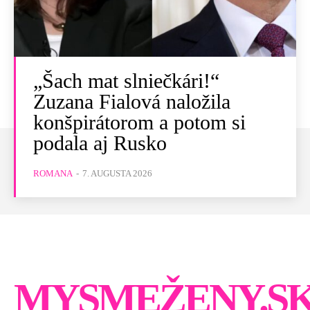
„Šach mat slniečkári!“
Zuzana Fialová naložila
konšpirátorom a potom si
podala aj Rusko
ROMANA
-
7. AUGUSTA 2026
MYSMEŽENY.S