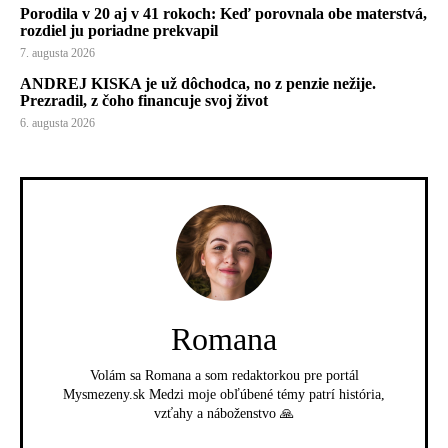
Porodila v 20 aj v 41 rokoch: Keď porovnala obe materstvá,
rozdiel ju poriadne prekvapil
7. augusta 2026
ANDREJ KISKA je už dôchodca, no z penzie nežije.
Prezradil, z čoho financuje svoj život
6. augusta 2026
Romana
Volám sa Romana a som redaktorkou pre portál
Mysmezeny.sk Medzi moje obľúbené témy patrí história,
vzťahy a náboženstvo 🙏