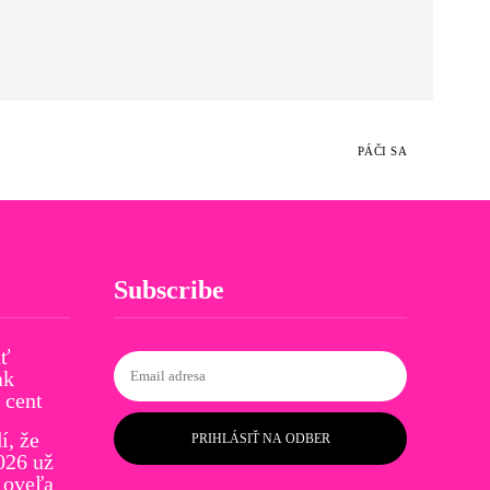
PÁČI SA
Subscribe
ať
ak
 cent
í, že
PRIHLÁSIŤ NA ODBER
026 už
 oveľa