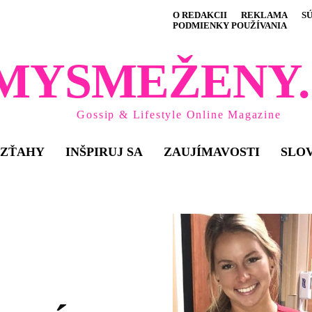
O REDAKCII
REKLAMA
S
PODMIENKY POUŽÍVANIA
MYSMEŽENY.
Gossip & Lifestyle Online Magazine
VZŤAHY
INŠPIRUJ SA
ZAUJÍMAVOSTI
SLO