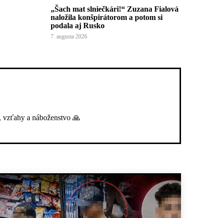
„Šach mat slniečkári!“ Zuzana Fialová
naložila konšpirátorom a potom si
podala aj Rusko
7. augusta 2026
, vzťahy a náboženstvo 🙏