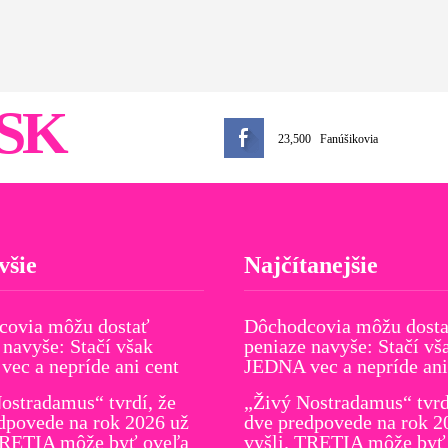
SK
23,500
Fanúšikovia
všie
Najčítanejšie
covia môžu dostať
Dôchodcovia môžu dost
 navyše: Stačí však
peniaze navyše: Stačí vš
ec a nepríde ani cent
JEDNA vec a nepríde ani
ostradamus“ tvrdí, že
„Živý Nostradamus“ tvrd
dpovede na rok 2026 už
dve predpovede na rok 2
TRETIA môže byť oveľa
vyšli. TRETIA môže byť