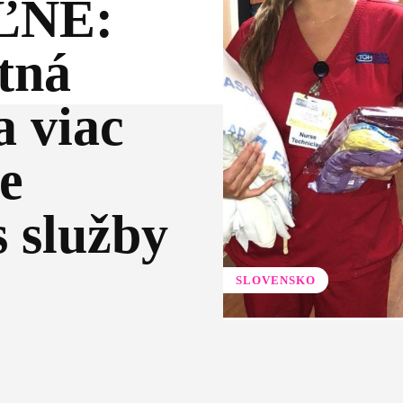
ĽNÉ:
tná
a viac
e
s služby
SLOVENSKO