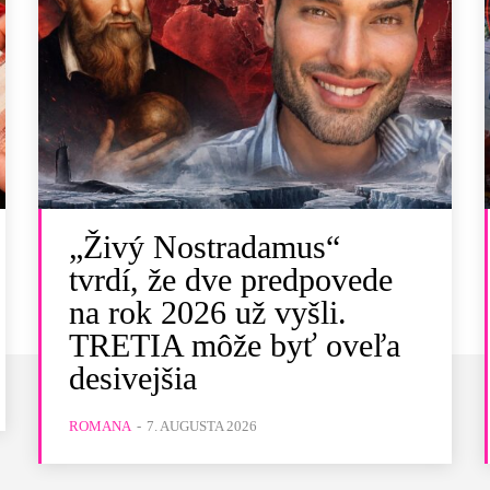
„Živý Nostradamus“
tvrdí, že dve predpovede
na rok 2026 už vyšli.
TRETIA môže byť oveľa
desivejšia
ROMANA
-
7. AUGUSTA 2026