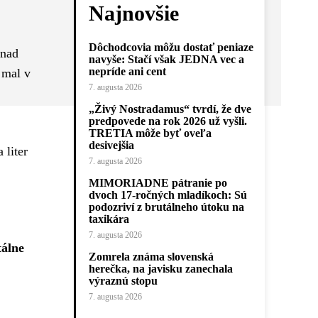
Najnovšie
Dôchodcovia môžu dostať peniaze
 nad
navyše: Stačí však JEDNA vec a
nepríde ani cent
 mal v
7. augusta 2026
„Živý Nostradamus“ tvrdí, že dve
predpovede na rok 2026 už vyšli.
TRETIA môže byť oveľa
desivejšia
 liter
7. augusta 2026
MIMORIADNE pátranie po
dvoch 17-ročných mladíkoch: Sú
podozriví z brutálneho útoku na
taxikára
7. augusta 2026
tálne
Zomrela známa slovenská
herečka, na javisku zanechala
výraznú stopu
7. augusta 2026