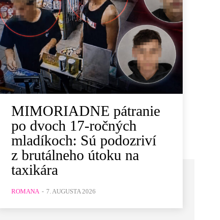
MIMORIADNE pátranie
po dvoch 17-ročných
mladíkoch: Sú podozriví
z brutálneho útoku na
taxikára
ROMANA
-
7. AUGUSTA 2026