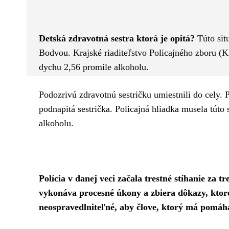
Facebook
Twitter
ZDIEĽAM
Detská zdravotná sestra ktorá je opitá?
Túto situ
Bodvou. Krajské riaditeľstvo Policajného zboru (KR
dychu 2,56 promile alkoholu.
Podozrivú zdravotnú sestričku umiestnili do cely. P
podnapitá sestrička. Policajná hliadka musela túto
alkoholu.
Polícia v danej veci začala trestné stíhanie za
vykonáva procesné úkony a zbiera dôkazy, ktoré
neospravedlniteľné, aby člove, ktorý má pomáh