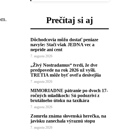
Prečítaj si aj
om.
Dôchodcovia môžu dostať peniaze
navyše: Stačí však JEDNA vec a
nepríde ani cent
7. augusta 2026
„Živý Nostradamus“ tvrdí, že dve
predpovede na rok 2026 už vyšli.
TRETIA môže byť oveľa desivejšia
7. augusta 2026
MIMORIADNE pátranie po dvoch 17-
ročných mladíkoch: Sú podozriví z
brutálneho útoku na taxikára
7. augusta 2026
Zomrela známa slovenská herečka, na
javisku zanechala výraznú stopu
7. augusta 2026