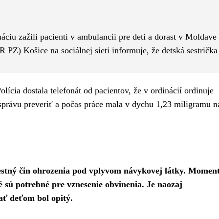
Pinterest
WhatsApp
áciu zažili pacienti v ambulancii pre deti a dorast v Moldave
 PZ) Košice na sociálnej sieti informuje, že detská sestrička
olícia dostala telefonát od pacientov, že v ordinácií ordinuje
 správu preveriť a počas práce mala v dychu 1,23 miligramu na
 trestný čin ohrozenia pod vplyvom návykovej látky. Momen
 sú potrebné pre vznesenie obvinenia. Je naozaj
ať deťom bol opitý.