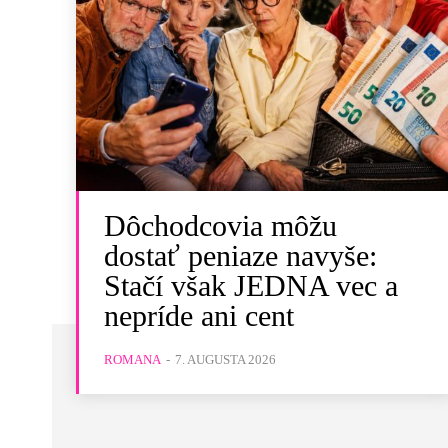
Dôchodcovia môžu
dostať peniaze navyše:
Stačí však JEDNA vec a
nepríde ani cent
ROMANA
-
7. AUGUSTA 2026