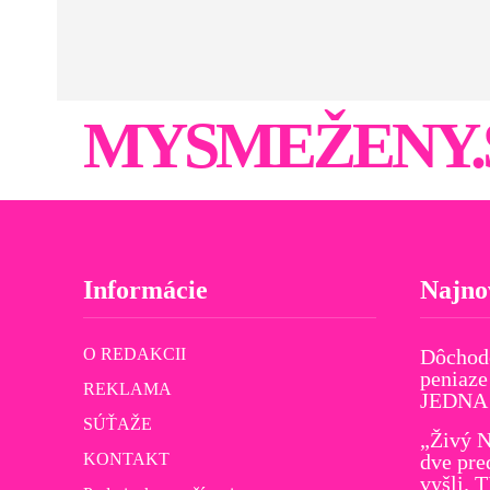
MYSMEŽENY.
Informácie
Najno
O REDAKCII
Dôchod
peniaze
REKLAMA
JEDNA v
SÚŤAŽE
„Živý N
KONTAKT
dve pre
vyšli. 