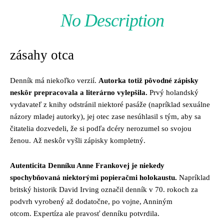
No Description
zásahy otca
Denník má niekoľko verzií.
Autorka totiž pôvodné zápisky
neskôr prepracovala a literárno vylepšila.
Prvý holandský
vydavateľ z knihy odstránil niektoré pasáže (napríklad sexuálne
názory mladej autorky), jej otec zase nesúhlasil s tým, aby sa
čitatelia dozvedeli, že si podľa dcéry nerozumel so svojou
ženou. Až neskôr vyšli zápisky kompletný.
Autenticita Denníku Anne Frankovej je niekedy
spochybňovaná niektorými popieračmi holokaustu.
Napríklad
britský historik David Irving označil denník v 70. rokoch za
podvrh vyrobený až dodatočne, po vojne, Anniným
otcom. Expertíza ale pravosť denníku potvrdila.