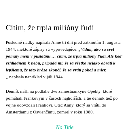
Cítim, že trpia milióny ľudí
Posledné riadky napísala Anne tri dni pred zatknutím 1. augusta
1944, niektoré zápisy sú vypovedajúce.
„Vidím, ako sa svet
pomaly mení v pustatinu … cítim, že trpia milióny ľudí. Ale keď
vzhliadnem k nebu, pripadá mi, že sa všetko nejako obráti k
lepšiemu, že táto hrôza skončí, že sa vráti pokoj a mier,
„
napísala napríklad v júli 1944.
Denník našli na podlahe dve zamestnankyne Opekty, ktoré
pomáhali Frankovým v časoch najhorších, a tie denník tiež po
vojne odovzdali Frankovi. Otec Anny, ktorý sa vrátil do
Amsterdamu z Osvienčimu, zomrel v roku 1980.
No Title