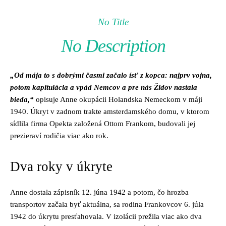
No Title
No Description
„Od mája to s dobrými časmi začalo ísť z kopca: najprv vojna,
potom kapitulácia a vpád Nemcov a pre nás Židov nastala
bieda,“
opisuje Anne okupácii Holandska Nemeckom v máji
1940. Úkryt v zadnom trakte amsterdamského domu, v ktorom
sídlila firma Opekta založená Ottom Frankom, budovali jej
prezieraví rodičia viac ako rok.
Dva roky v úkryte
Anne dostala zápisník 12. júna 1942 a potom, čo hrozba
transportov začala byť aktuálna, sa rodina Frankovcov 6. júla
1942 do úkrytu presťahovala. V izolácii prežila viac ako dva