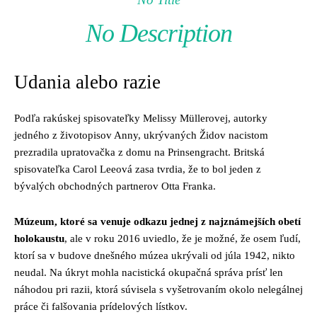
No Description
Udania alebo razie
Podľa rakúskej spisovateľky Melissy Müllerovej, autorky
jedného z životopisov Anny, ukrývaných Židov nacistom
prezradila upratovačka z domu na Prinsengracht. Britská
spisovateľka Carol Leeová zasa tvrdia, že to bol jeden z
bývalých obchodných partnerov Otta Franka.
Múzeum, ktoré sa venuje odkazu jednej z najznámejších obetí
holokaustu
, ale v roku 2016 uviedlo, že je možné, že osem ľudí,
ktorí sa v budove dnešného múzea ukrývali od júla 1942, nikto
neudal. Na úkryt mohla nacistická okupačná správa prísť len
náhodou pri razii, ktorá súvisela s vyšetrovaním okolo nelegálnej
práce či falšovania prídelových lístkov.