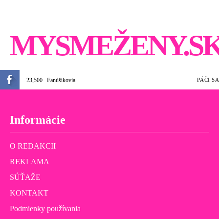
MYSMEŽENY.S
23,500
Fanúšikovia
PÁČI SA
Informácie
O REDAKCII
REKLAMA
SÚŤAŽE
KONTAKT
Podmienky používania