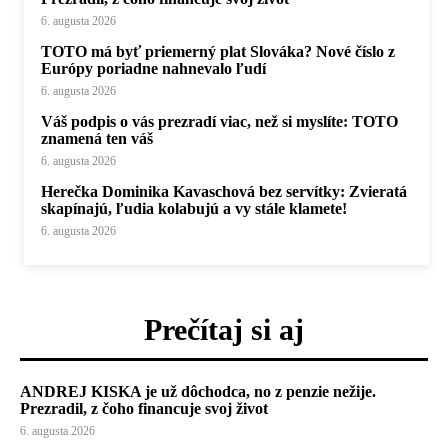
6. augusta 2026
TOTO má byť priemerný plat Slováka? Nové číslo z
Európy poriadne nahnevalo ľudí
6. augusta 2026
Váš podpis o vás prezradí viac, než si myslíte: TOTO
znamená ten váš
6. augusta 2026
Herečka Dominika Kavaschová bez servítky: Zvieratá
skapínajú, ľudia kolabujú a vy stále klamete!
6. augusta 2026
Prečítaj si aj
ANDREJ KISKA je už dôchodca, no z penzie nežije.
Prezradil, z čoho financuje svoj život
6. augusta 2026