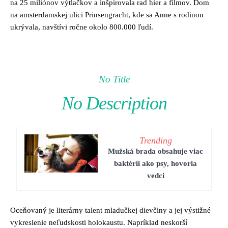
na 25 miliónov výtlačkov a inšpirovala rad hier a filmov. Dom
na amsterdamskej ulici Prinsengracht, kde sa Anne s rodinou
ukrývala, navštívi ročne okolo 800.000 ľudí.
No Title
No Description
Trending
Mužská brada obsahuje viac
baktérii ako psy, hovoria
vedci
Oceňovaný je literárny talent mladučkej dievčiny a jej výstižné
vykreslenie neľudskosti holokaustu. Napríklad neskorší