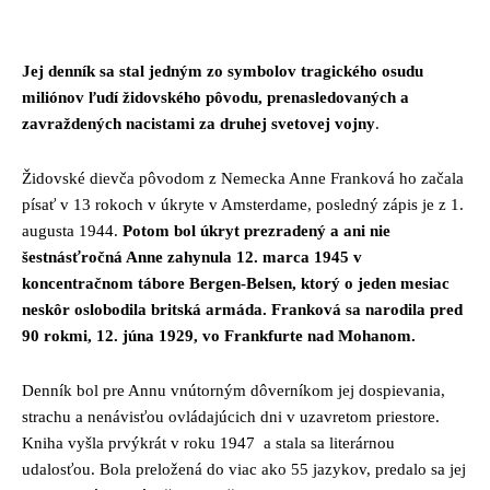
Facebook
Twitter
Pinterest
Whats
Jej denník sa stal jedným zo symbolov tragického osudu
miliónov ľudí židovského pôvodu, prenasledovaných a
zavraždených nacistami za druhej svetovej vojny
.
Židovské dievča pôvodom z Nemecka Anne Franková ho začala
písať v 13 rokoch v úkryte v Amsterdame, posledný zápis je z 1.
augusta 1944.
Potom bol úkryt prezradený a ani nie
šestnásťročná Anne zahynula 12. marca 1945 v
koncentračnom tábore Bergen-Belsen, ktorý o jeden mesiac
neskôr oslobodila britská armáda. Franková sa narodila pred
90 rokmi, 12. júna 1929, vo Frankfurte nad Mohanom.
Denník bol pre Annu vnútorným dôverníkom jej dospievania,
strachu a nenávisťou ovládajúcich dni v uzavretom priestore.
Kniha vyšla prvýkrát v roku 1947 a stala sa literárnou
udalosťou. Bola preložená do viac ako 55 jazykov, predalo sa jej