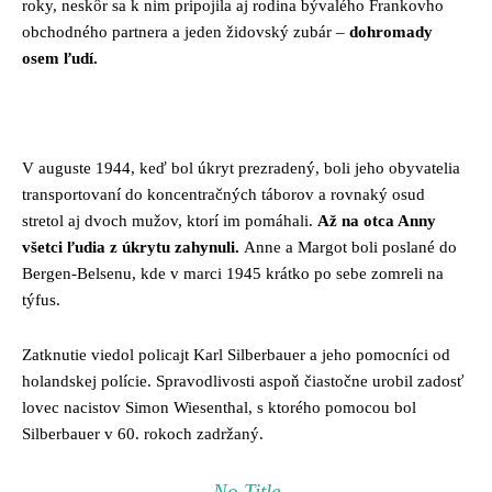
roky, neskôr sa k nim pripojila aj rodina bývalého Frankovho
obchodného partnera a jeden židovský zubár –
dohromady
osem ľudí.
V auguste 1944, keď bol úkryt prezradený, boli jeho obyvatelia
transportovaní do koncentračných táborov a rovnaký osud
stretol aj dvoch mužov, ktorí im pomáhali.
Až na otca Anny
všetci ľudia z úkrytu zahynuli.
Anne a Margot boli poslané do
Bergen-Belsenu, kde v marci 1945 krátko po sebe zomreli na
týfus.
Zatknutie viedol policajt Karl Silberbauer a jeho pomocníci od
holandskej polície. Spravodlivosti aspoň čiastočne urobil zadosť
lovec nacistov Simon Wiesenthal, s ktorého pomocou bol
Silberbauer v 60. rokoch zadržaný.
No Title