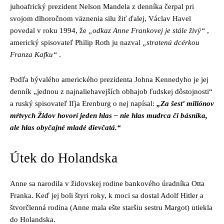
juhoafrický prezident Nelson Mandela z denníka čerpal pri
svojom dlhoročnom väznenia silu žiť ďalej, Václav Havel
povedal v roku 1994, že
„odkaz Anne Frankovej je stále živý“
,
americký spisovateľ Philip Roth ju nazval
„stratenú dcérkou
Franza Kafku“
.
Podľa bývalého amerického prezidenta Johna Kennedyho je jej
denník „jednou z najnaliehavejších obhajob ľudskej dôstojnosti“
a ruský spisovateľ Iľja Erenburg o nej napísal:
„Za šesť miliónov
mŕtvych Židov hovorí jeden hlas – nie hlas mudrca či básnika,
ale hlas obyčajné mladé dievčatá.“
Útek do Holandska
Anne sa narodila v židovskej rodine bankového úradníka Otta
Franka. Keď jej boli štyri roky, k moci sa dostal Adolf Hitler a
štvorčlenná rodina (Anne mala ešte staršiu sestru Margot) utiekla
do Holandska.