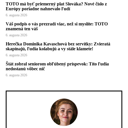
TOTO má byť priemerný plat Slováka? Nové číslo z
Európy poriadne nahnevalo ľudí
6. augusta 2026
Váš podpis o vás prezradí viac, než si myslíte: TOTO
znamená ten váš
6. augusta 2026
Herečka Dominika Kavaschová bez servítky: Zvieratá
skapínajú, ľudia kolabujú a vy stále klamete!
6. augusta 2026
Štát zobral seniorom obľúbený príspevok: Títo ľudia
nedostanú vôbec nič
6. augusta 2026