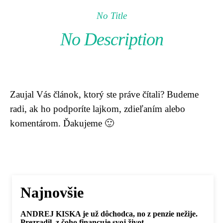
No Title
No Description
Zaujal Vás článok, ktorý ste práve čítali? Budeme
radi, ak ho podporíte lajkom, zdieľaním alebo
komentárom. Ďakujeme 🙂
Najnovšie
ANDREJ KISKA je už dôchodca, no z penzie nežije.
Prezradil, z čoho financuje svoj život