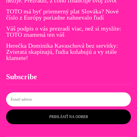
nežije. Prezradil, z čoho financuje svoj život
TOTO má byť priemerný plat Slováka? Nové
číslo z Európy poriadne nahnevalo ľudí
Váš podpis o vás prezradí viac, než si myslíte:
TOTO znamená ten váš
Herečka Dominika Kavaschová bez servítky:
Zvieratá skapínajú, ľudia kolabujú a vy stále
klamete!
Subscribe
PRIHLÁSIŤ NA ODBER