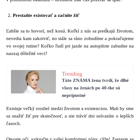
Prestaňte existovať a začnite žiť
Ľahšie sa to hovorí, než koná. Koľkí z nás sa pretĺkajú životom,
nevedia kam zakotviť, no stále sa ráno zobudíme a pokračujeme
vo svojej rutine? Koľko ľudí pri jazde na autopilote zabudne na
naozaj dôležité veci?
Trending
Táto ZNÁMA žena tvrdí, že dlhé
vlasy na ženách po 40-tke sú
neprípustné
Existuje veľký rozdiel medzi životom a existenciou. Mali by sme
sa snažiť žiť pre skutočnosť, a nie tráviť dni snívaním o lepších
časoch.
Otvorte oči, vykročte z vašej komfortnej zóny, cíťte! Zastavte sa