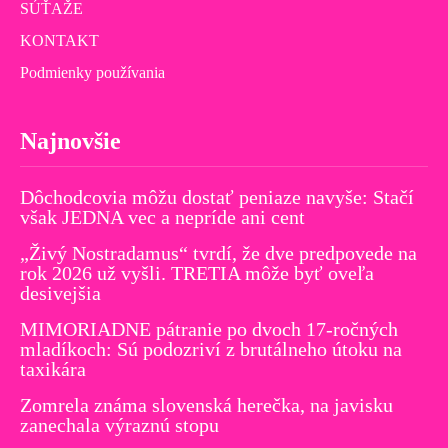
SÚŤAŽE
KONTAKT
Podmienky používania
Najnovšie
Dôchodcovia môžu dostať peniaze navyše: Stačí
však JEDNA vec a nepríde ani cent
„Živý Nostradamus“ tvrdí, že dve predpovede na
rok 2026 už vyšli. TRETIA môže byť oveľa
desivejšia
MIMORIADNE pátranie po dvoch 17-ročných
mladíkoch: Sú podozriví z brutálneho útoku na
taxikára
Zomrela známa slovenská herečka, na javisku
zanechala výraznú stopu