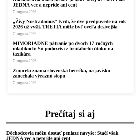
JEDNA vec a nepríde ani cent
7. augusta 2026
„Živý Nostradamus“ tvrdí, že dve predpovede na rok
2026 už vyšli. TRETIA môže byť oveľa desivejšia
7. augusta 2026
MIMORIADNE pátranie po dvoch 17-ročných
mladíkoch: Sú podozriví z brutálneho útoku na
taxikára
7. augusta 2026
Zomrela známa slovenská herečka, na javisku
zanechala výraznú stopu
7. augusta 2026
Prečítaj si aj
Dôchodcovia môžu dostať peniaze navyše: Stačí však
JEDNA vec a nepríde ani cent