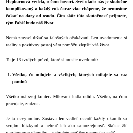
Hepburnová vedela, o čom hovorí. Svet okolo nás je skutočne
komplikovaný a každý rok čoraz viac chápeme, že nemusíme
čakať na dary od osudu. Čím skôr túto skutočnosť prijmete,
tým ľahší bude náš život.
Nemá zmysel držať sa falošných očakávaní. Len uvedomenie si
reality a pozitívny postoj vám pomôžu zlepšiť váš život.
Tu je 13 tvrdých právd, ktoré si musíte uvedomiť:
Všetko, čo milujete a všetkých, ktorých milujete sa raz
pominú
Všetko má svoj koniec. Milovaní ľudia odídu. Všetko, na čom
pracujete, zmizne.
Je to nevyhnutné. Zostáva len vedieť oceniť každý okamih so
svojimi blízkymi a nebrať ich ako samozrejmosť. Skúste žiť
v prítomnom okamihu – nebudete mať čas pozerať sa späť.