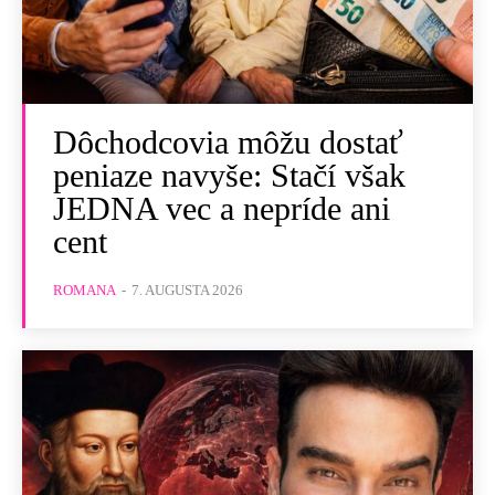
Dôchodcovia môžu dostať
peniaze navyše: Stačí však
JEDNA vec a nepríde ani
cent
ROMANA
-
7. AUGUSTA 2026