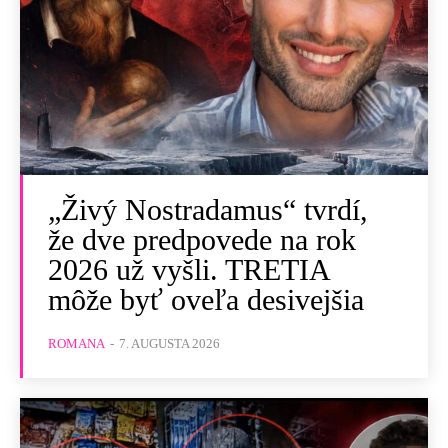
„Živý Nostradamus“ tvrdí,
že dve predpovede na rok
2026 už vyšli. TRETIA
môže byť oveľa desivejšia
ROMANA
-
7. AUGUSTA 2026