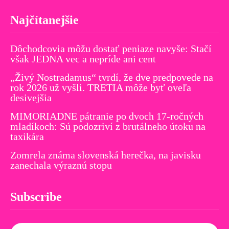
Najčítanejšie
Dôchodcovia môžu dostať peniaze navyše: Stačí
však JEDNA vec a nepríde ani cent
„Živý Nostradamus“ tvrdí, že dve predpovede na
rok 2026 už vyšli. TRETIA môže byť oveľa
desivejšia
MIMORIADNE pátranie po dvoch 17-ročných
mladíkoch: Sú podozriví z brutálneho útoku na
taxikára
Zomrela známa slovenská herečka, na javisku
zanechala výraznú stopu
Subscribe