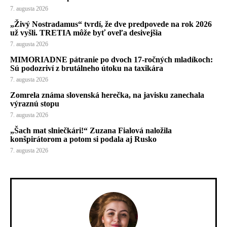
7. augusta 2026
„Živý Nostradamus“ tvrdí, že dve predpovede na rok 2026
už vyšli. TRETIA môže byť oveľa desivejšia
7. augusta 2026
MIMORIADNE pátranie po dvoch 17-ročných mladíkoch:
Sú podozriví z brutálneho útoku na taxikára
7. augusta 2026
Zomrela známa slovenská herečka, na javisku zanechala
výraznú stopu
7. augusta 2026
„Šach mat slniečkári!“ Zuzana Fialová naložila
konšpirátorom a potom si podala aj Rusko
7. augusta 2026