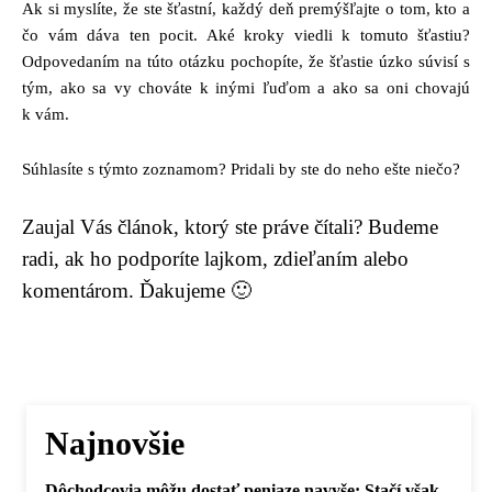
Ak si myslíte, že ste šťastní, každý deň premýšľajte o tom, kto a
čo vám dáva ten pocit. Aké kroky viedli k tomuto šťastiu?
Odpovedaním na túto otázku pochopíte, že šťastie úzko súvisí s
tým, ako sa vy chováte k inými ľuďom a ako sa oni chovajú
k vám.
Súhlasíte s týmto zoznamom? Pridali by ste do neho ešte niečo?
Zaujal Vás článok, ktorý ste práve čítali? Budeme
radi, ak ho podporíte lajkom, zdieľaním alebo
komentárom. Ďakujeme 🙂
Najnovšie
Dôchodcovia môžu dostať peniaze navyše: Stačí však