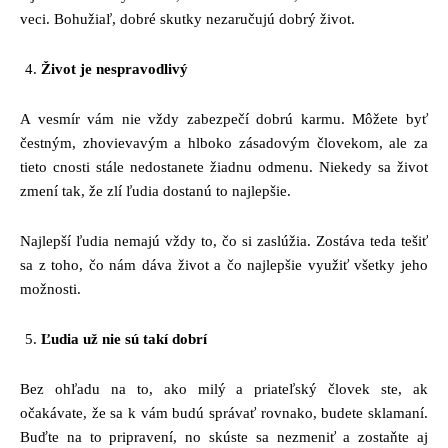
veci. Bohužiaľ, dobré skutky nezaručujú dobrý život.
Život je nespravodlivý
A vesmír vám nie vždy zabezpečí dobrú karmu. Môžete byť
čestným, zhovievavým a hlboko zásadovým človekom, ale za
tieto cnosti stále nedostanete žiadnu odmenu. Niekedy sa život
zmení tak, že zlí ľudia dostanú to najlepšie.
Najlepší ľudia nemajú vždy to, čo si zaslúžia. Zostáva teda tešiť
sa z toho, čo nám dáva život a čo najlepšie využiť všetky jeho
možnosti.
Ľudia už nie sú takí dobrí
Bez ohľadu na to, ako milý a priateľský človek ste, ak
očakávate, že sa k vám budú správať rovnako, budete sklamaní.
Buďte na to pripravení, no skúste sa nezmeniť a zostaňte aj