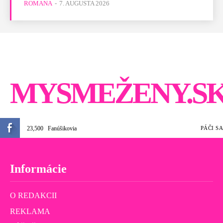
ROMANA
-
7. AUGUSTA 2026
MYSMEŽENY.S
23,500
Fanúšikovia
PÁČI SA
Informácie
O REDAKCII
REKLAMA