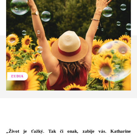
ĽUDIA
Facebook
Twitter
Pinterest
Whats
„Život je ťažký. Tak či onak, zabije vás. Katharine