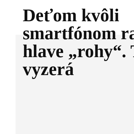
Deťom kvôli
smartfónom ra
hlave „rohy“. 
vyzerá