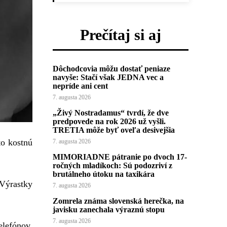
Prečítaj si aj
Dôchodcovia môžu dostať peniaze
navyše: Stačí však JEDNA vec a
nepríde ani cent
7. augusta 2026
„Živý Nostradamus“ tvrdí, že dve
predpovede na rok 2026 už vyšli.
TRETIA môže byť oveľa desivejšia
to kostnú
7. augusta 2026
MIMORIADNE pátranie po dvoch 17-
ročných mladíkoch: Sú podozriví z
brutálneho útoku na taxikára
 Výrastky
7. augusta 2026
Zomrela známa slovenská herečka, na
javisku zanechala výraznú stopu
7. augusta 2026
elefónov.