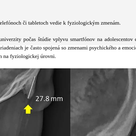
Pinterest
WhatsApp
 telefónoch či tabletoch vedie k fyziologickým zmenám.
univerzity počas štúdie vplyvu smartfónov na adolescentov 
riadeniach je často spojená so zmenami psychického a emoc
 na fyziologickej úrovni.