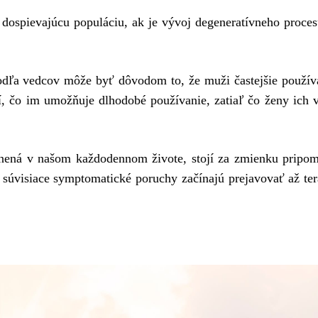
 dospievajúcu populáciu, ak je vývoj degeneratívneho proce
Podľa vedcov môže byť dôvodom to, že muži častejšie použív
tí, čo im umožňuje dlhodobé používanie, zatiaľ čo ženy ich 
renená v našom každodennom živote, stojí za zmienku pripo
sa súvisiace symptomatické poruchy začínajú prejavovať až ter