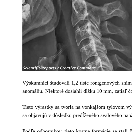
Výskumníci študovali 1,2 tisíc röntgenových sním
anomáliu. Niektoré dosiahli dĺžku 10 mm, zatiaľ č
Tieto výrastky sa tvoria na vonkajšom tylovom vý
sa objavujú v dôsledku predĺženého svalového napä
Podľa odborníkov, tieto kostné formácie sa stali 