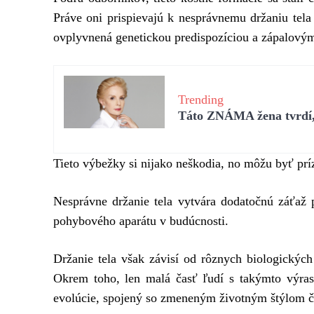
Práve oni prispievajú k nesprávnemu držaniu tel
ovplyvnená genetickou predispozíciou a zápalovým
Trending
Táto ZNÁMA žena tvrdí, 
Tieto výbežky si nijako neškodia, no môžu byť pr
Nesprávne držanie tela vytvára dodatočnú záťaž p
pohybového aparátu v budúcnosti.
Držanie tela však závisí od rôznych biologických 
Okrem toho, len malá časť ľudí s takýmto výras
evolúcie, spojený so zmeneným životným štýlom č