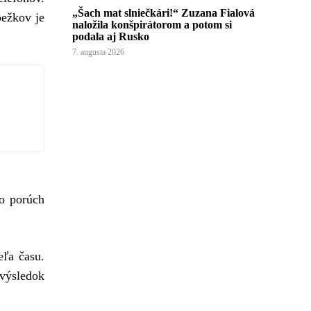
„Šach mat slniečkári!“ Zuzana Fialová
bežkov je
naložila konšpirátorom a potom si
podala aj Rusko
7. augusta 2026
bo porúch
eľa času.
výsledok