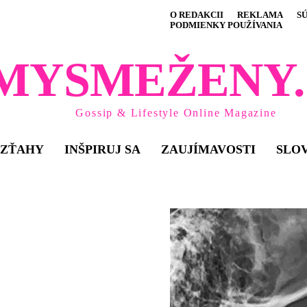
O REDAKCII
REKLAMA
S
PODMIENKY POUŽÍVANIA
MYSMEŽENY.
Gossip & Lifestyle Online Magazine
VZŤAHY
INŠPIRUJ SA
ZAUJÍMAVOSTI
SLO