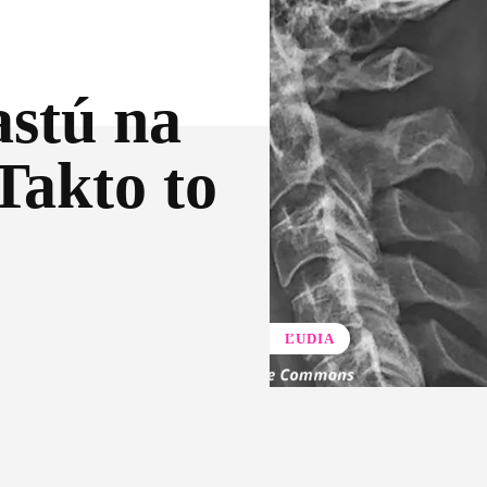
stú na
Takto to
ĽUDIA