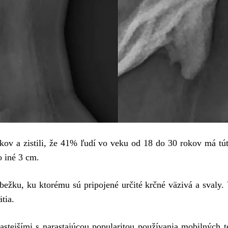
kov a zistili, že 41% ľudí vo veku od 18 do 30 rokov má tú
o iné 3 cm.
bežku, ku ktorému sú pripojené určité krčné väzivá a svaly.
tia.
častejšími s narastajúcou popularitou používania mobilných t