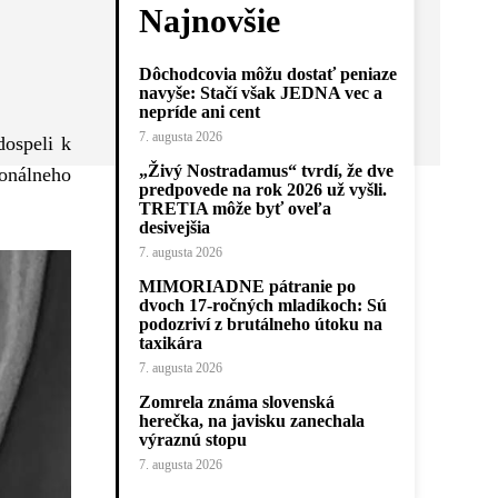
Najnovšie
Dôchodcovia môžu dostať peniaze
navyše: Stačí však JEDNA vec a
nepríde ani cent
7. augusta 2026
dospeli k
„Živý Nostradamus“ tvrdí, že dve
ionálneho
predpovede na rok 2026 už vyšli.
TRETIA môže byť oveľa
desivejšia
7. augusta 2026
MIMORIADNE pátranie po
dvoch 17-ročných mladíkoch: Sú
podozriví z brutálneho útoku na
taxikára
7. augusta 2026
Zomrela známa slovenská
herečka, na javisku zanechala
výraznú stopu
7. augusta 2026