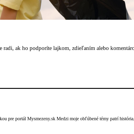
me radi, ak ho podporíte lajkom, zdieľaním alebo komentár
ou pre portál Mysmezeny.sk Medzi moje obľúbené témy patrí história