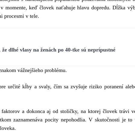
a v momente, keď človek naťahuje hlavu dopredu. Dĺžka vý
i procesmi v tele.
že dlhé vlasy na ženách po 40-tke sú neprípustné
íznakom vážnejšieho problému.
re určité kĺby a svaly, čím sa zvyšuje riziko poranení ale
faktorov a dokonca aj od stoličky, na ktorej človek trávi v
tkom zaznamenáva pocity nepohodlia. V skutočnosti je to 
loveka.