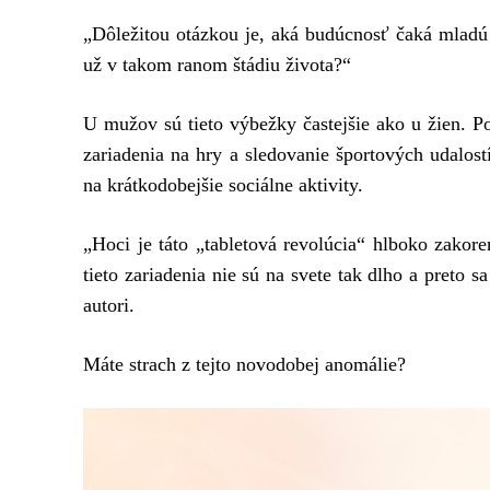
„Dôležitou otázkou je, aká budúcnosť čaká mladú
už v takom ranom štádiu života?“
U mužov sú tieto výbežky častejšie ako u žien. 
zariadenia na hry a sledovanie športových udalos
na krátkodobejšie sociálne aktivity.
„Hoci je táto „tabletová revolúcia“ hlboko zako
tieto zariadenia nie sú na svete tak dlho a preto 
autori.
Máte strach z tejto novodobej anomálie?