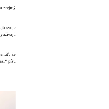
su zrejmý
ajú svoje
využívajú
menúť, že
az,“ píšu