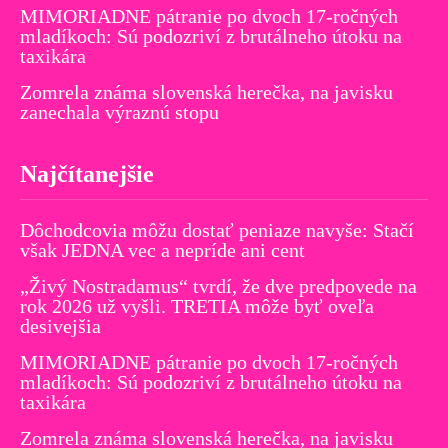
MIMORIADNE pátranie po dvoch 17-ročných
mladíkoch: Sú podozriví z brutálneho útoku na
taxikára
Zomrela známa slovenská herečka, na javisku
zanechala výraznú stopu
Najčítanejšie
Dôchodcovia môžu dostať peniaze navyše: Stačí
však JEDNA vec a nepríde ani cent
„Živý Nostradamus“ tvrdí, že dve predpovede na
rok 2026 už vyšli. TRETIA môže byť oveľa
desivejšia
MIMORIADNE pátranie po dvoch 17-ročných
mladíkoch: Sú podozriví z brutálneho útoku na
taxikára
Zomrela známa slovenská herečka, na javisku