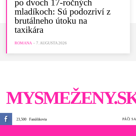
po dvoch 17-ročných
mladíkoch: Sú podozriví z
brutálneho útoku na
taxikára
ROMANA
-
7. AUGUSTA 2026
MYSMEŽENY.S
23,500
Fanúšikovia
PÁČI SA