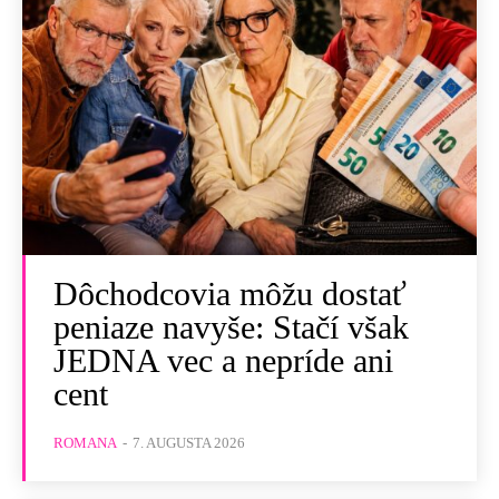
Dôchodcovia môžu dostať
peniaze navyše: Stačí však
JEDNA vec a nepríde ani
cent
ROMANA
-
7. AUGUSTA 2026