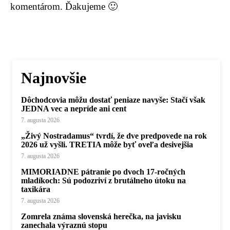
komentárom. Ďakujeme 🙂
Najnovšie
Dôchodcovia môžu dostať peniaze navyše: Stačí však
JEDNA vec a nepríde ani cent
7. augusta 2026
„Živý Nostradamus“ tvrdí, že dve predpovede na rok
2026 už vyšli. TRETIA môže byť oveľa desivejšia
7. augusta 2026
MIMORIADNE pátranie po dvoch 17-ročných
mladíkoch: Sú podozriví z brutálneho útoku na
taxikára
7. augusta 2026
Zomrela známa slovenská herečka, na javisku
zanechala výraznú stopu