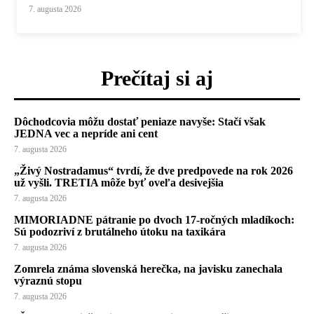
7. augusta 2026
Prečítaj si aj
Dôchodcovia môžu dostať peniaze navyše: Stačí však
JEDNA vec a nepríde ani cent
7. augusta 2026
„Živý Nostradamus“ tvrdí, že dve predpovede na rok 2026
už vyšli. TRETIA môže byť oveľa desivejšia
7. augusta 2026
MIMORIADNE pátranie po dvoch 17-ročných mladíkoch:
Sú podozriví z brutálneho útoku na taxikára
7. augusta 2026
Zomrela známa slovenská herečka, na javisku zanechala
výraznú stopu
7. augusta 2026