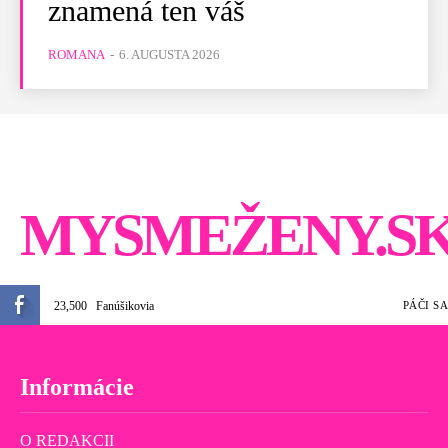
znamená ten váš
ROMANA
-
6. AUGUSTA 2026
MYSMEŽENY.S
23,500
Fanúšikovia
PÁČI SA
Informácie
O REDAKCII