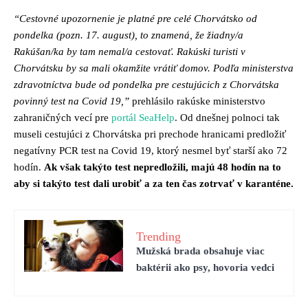
“Cestovné upozornenie je platné pre celé Chorvátsko od
pondelka (pozn. 17. august), to znamená, že žiadny/a
Rakúšan/ka by tam nemal/a cestovať. Rakúski turisti v
Chorvátsku by sa mali okamžite vrátiť domov. Podľa ministerstva
zdravotníctva bude od pondelka pre cestujúcich z Chorvátska
povinný test na Covid 19,”
prehlásilo rakúske ministerstvo
zahraničných vecí pre
portál SeaHelp
. Od dnešnej polnoci tak
museli cestujúci z Chorvátska pri prechode hranicami predložiť
negatívny PCR test na Covid 19, ktorý nesmel byť starší ako 72
hodín.
Ak však takýto test nepredložili, majú 48 hodín na to
aby si takýto test dali urobiť a za ten čas zotrvať v karanténe.
Trending
Mužská brada obsahuje viac
baktérii ako psy, hovoria vedci