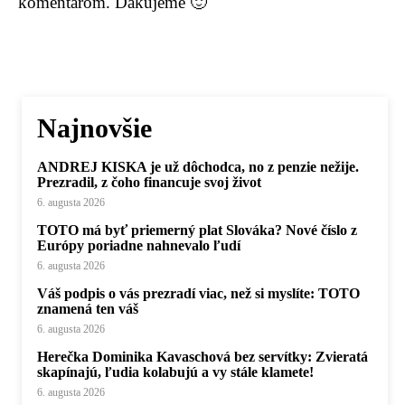
komentárom. Ďakujeme 🙂
Najnovšie
ANDREJ KISKA je už dôchodca, no z penzie nežije.
Prezradil, z čoho financuje svoj život
6. augusta 2026
TOTO má byť priemerný plat Slováka? Nové číslo z
Európy poriadne nahnevalo ľudí
6. augusta 2026
Váš podpis o vás prezradí viac, než si myslíte: TOTO
znamená ten váš
6. augusta 2026
Herečka Dominika Kavaschová bez servítky: Zvieratá
skapínajú, ľudia kolabujú a vy stále klamete!
6. augusta 2026