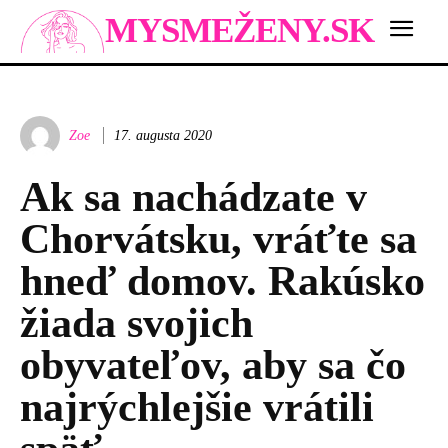
MYSMEŽENY.SK
Zoe
17. augusta 2020
Ak sa nachádzate v
Chorvátsku, vráťte sa
hneď domov. Rakúsko
žiada svojich
obyvateľov, aby sa čo
najrýchlejšie vrátili