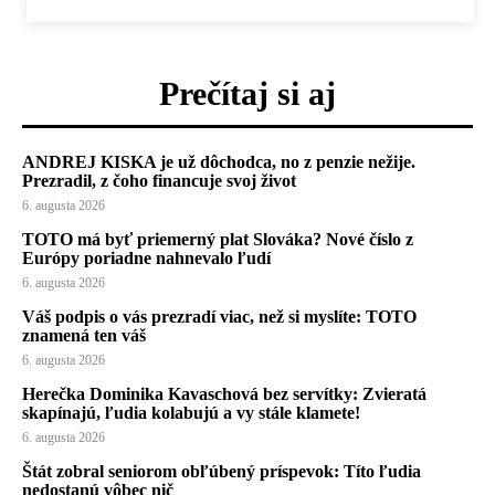
Prečítaj si aj
ANDREJ KISKA je už dôchodca, no z penzie nežije.
Prezradil, z čoho financuje svoj život
6. augusta 2026
TOTO má byť priemerný plat Slováka? Nové číslo z
Európy poriadne nahnevalo ľudí
6. augusta 2026
Váš podpis o vás prezradí viac, než si myslíte: TOTO
znamená ten váš
6. augusta 2026
Herečka Dominika Kavaschová bez servítky: Zvieratá
skapínajú, ľudia kolabujú a vy stále klamete!
6. augusta 2026
Štát zobral seniorom obľúbený príspevok: Títo ľudia
nedostanú vôbec nič