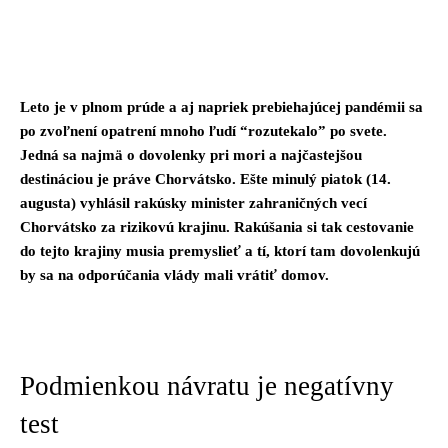
Facebook
Twitter
Pinterest
Whats
Leto je v plnom prúde a aj napriek prebiehajúcej pandémii sa
po zvoľnení opatrení mnoho ľudí “rozutekalo” po svete.
Jedná sa najmä o dovolenky pri mori a najčastejšou
destináciou je práve Chorvátsko. Ešte minulý piatok (14.
augusta) vyhlásil rakúsky minister zahraničných vecí
Chorvátsko za rizikovú krajinu. Rakúšania si tak cestovanie
do tejto krajiny musia premyslieť a tí, ktorí tam dovolenkujú
by sa na odporúčania vlády mali vrátiť domov.
Podmienkou návratu je negatívny
test