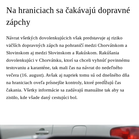
Na hraniciach sa čakávajú dopravné
zápchy
Návrat všetkých dovolenkujúcich však predstavuje aj riziko
väčších dopravných zápch na pohraničí medzi Chorvátskom a
Slovinskom aj medzi Slovinskom a Rakúskom. Rakúšania
dovolenkujúci v Chorvátsku, ktorí sa chceli vyhnúť povinnému
testovaniu a karanténe, tak mali čas na návrat do nedeľného
večera (16. august). Avšak aj napriek tomu sú od dnešného dňa
na hraniciach oveľa prísnejšie kontroly, ktoré predĺžujú čas
čakania. Všetky informácie sa zadávajú manuálne tak aby sa
zistilo, kde všade daný cestujúci
bol.