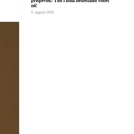
príspevok: Títo ľudia nedostanú vôbec
nič
6. augusta 2026