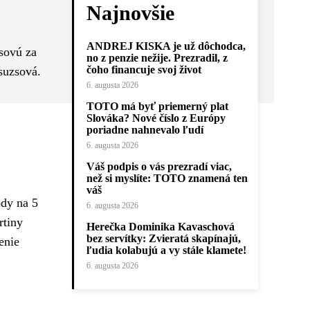
Najnovšie
ANDREJ KISKA je už dôchodca,
sovú za
no z penzie nežije. Prezradil, z
čoho financuje svoj život
suzsová.
6. augusta 2026
TOTO má byť priemerný plat
Slováka? Nové číslo z Európy
poriadne nahnevalo ľudí
6. augusta 2026
Váš podpis o vás prezradí viac,
než si myslíte: TOTO znamená ten
váš
ody na 5
6. augusta 2026
rtiny
Herečka Dominika Kavaschová
bez servítky: Zvieratá skapínajú,
enie
ľudia kolabujú a vy stále klamete!
6. augusta 2026