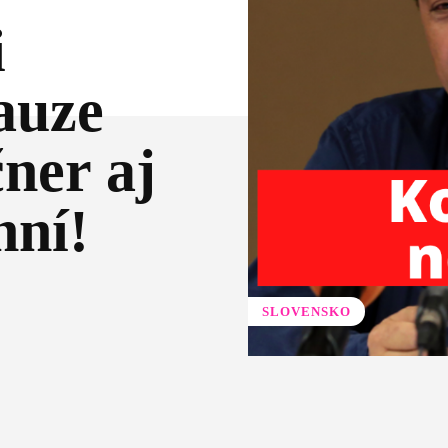
i
auze
ner aj
nní!
SLOVENSKO