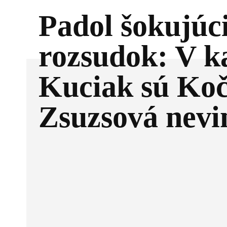
Padol šokujúc
rozsudok: V k
Kuciak sú Koč
Zsuzsová nevi