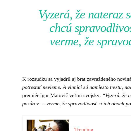
Vyzerá, že nateraz s
chcú spravodlivo
verme, že spravod
K rozsudku sa vyjadril aj brat zavraždeného novin
potrestať nevieme. A vinníci sú namiesto trestu, n
premiér Igor Matovič veľmi svojsky:
“Vyzerá, že n
pazúrov … verme, že spravodlivosť si ich oboch p
Trending