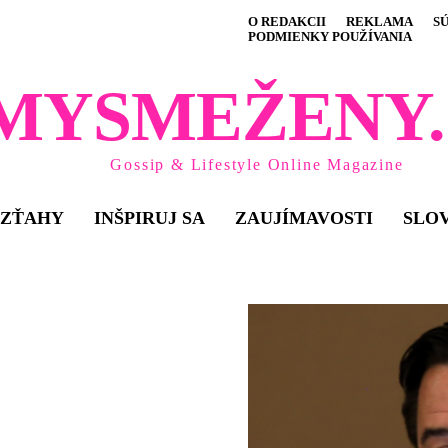
O REDAKCII
REKLAMA
S
PODMIENKY POUŽÍVANIA
MYSMEŽENY.
Gossip & Lifestyle Online Magazine
VZŤAHY
INŠPIRUJ SA
ZAUJÍMAVOSTI
SLO