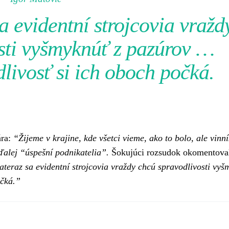
a evidentní strojcovia vražd
sti vyšmyknúť z pazúrov …
livosť si ich oboch počká.
ára:
“Žijeme v krajine, kde všetci vieme, ako to bolo, ale vinn
aďalej “úspešní podnikatelia”.
Šokujúci rozsudok okomentoval
ateraz sa evidentní strojcovia vraždy chcú spravodlivosti vyš
očká.”