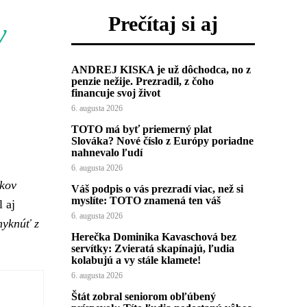
Prečítaj si aj
y
ANDREJ KISKA je už dôchodca, no z
penzie nežije. Prezradil, z čoho
financuje svoj život
6. augusta 2026
TOTO má byť priemerný plat
Slováka? Nové číslo z Európy poriadne
nahnevalo ľudí
6. augusta 2026
íkov
Váš podpis o vás prezradí viac, než si
myslíte: TOTO znamená ten váš
 aj
6. augusta 2026
myknúť z
Herečka Dominika Kavaschová bez
servítky: Zvieratá skapínajú, ľudia
kolabujú a vy stále klamete!
6. augusta 2026
Štát zobral seniorom obľúbený