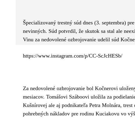
Facebook
Twitter
ZDIEĽAM
Špecializovaný trestný súd dnes (3. septembra) pr
nevinných. Súd potvrdil, že skutok sa stal ale nee
Vinu za nedovolené ozbrojovanie udelil súd Kočne
https://www.instagram.com/p/CC-ScJcHESb/
Za nedovolené ozbrojovanie bol Kočnerovi uložený
mesiacov. Tomášovi Száboovi uložila za podielani
Kušnírovej ale aj podnikateľa Petra Molnára, trest
pohrebných nákladov pre rodinu Kuciakovu vo výš