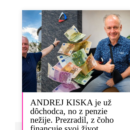
ANDREJ KISKA je už
dôchodca, no z penzie
nežije. Prezradil, z čoho
financuje svoj život