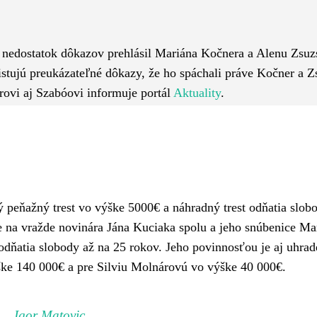
Pinterest
WhatsApp
e nedostatok dôkazov prehlásil Mariána Kočnera a Alenu Zsuz
xistujú preukázateľné dôkazy, že ho spáchali práve Kočner a Z
rovi aj Szabóovi informuje portál
Aktuality
.
 peňažný trest vo výške 5000€ a náhradný trest odňatia slob
e na vražde novinára Jána Kuciaka spolu a jeho snúbenice Ma
 odňatia slobody až na 25 rokov. Jeho povinnosťou je aj uhrad
ke 140 000€ a pre Silviu Molnárovú vo výške 40 000€.
Igor Matovic