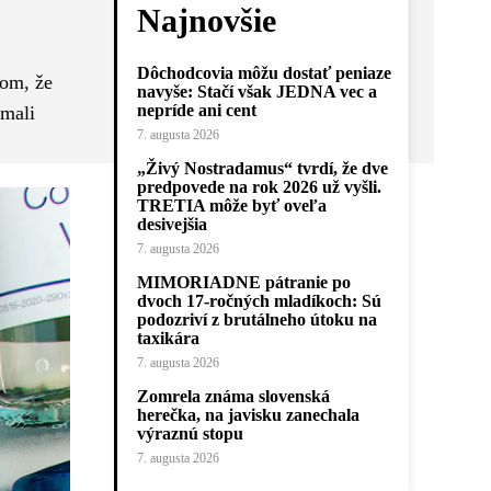
Najnovšie
Dôchodcovia môžu dostať peniaze
tom, že
navyše: Stačí však JEDNA vec a
nepríde ani cent
emali
7. augusta 2026
„Živý Nostradamus“ tvrdí, že dve
predpovede na rok 2026 už vyšli.
TRETIA môže byť oveľa
desivejšia
7. augusta 2026
MIMORIADNE pátranie po
dvoch 17-ročných mladíkoch: Sú
podozriví z brutálneho útoku na
taxikára
7. augusta 2026
Zomrela známa slovenská
herečka, na javisku zanechala
výraznú stopu
7. augusta 2026