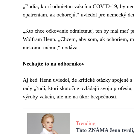
„Ľudia, ktorí odmietnu vakcínu COVID-19, by nem
opatreniam, ak ochorejú,“ uviedol pre nemecký den
„Kto chce očkovanie odmietnuť, ten by mal mať p
Wolfram Henn. „Chcem, aby som, ak ochoriem, mohol
niekomu inému,“ dodáva.
Nechajte to na odborníkov
Aj keď Henn uviedol, že kritické otázky spojené s
rady „ľudí, ktorí skutočne ovládajú svoju profesiu,
výroby vakcín, ale nie na úkor bezpečnosti.
Trending
Táto ZNÁMA žena tvrdí, 