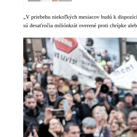
„V priebehu niekoľkých mesiacov budú k dispozícii 
sú desaťročia miliónkrát overené proti chrípke aleb