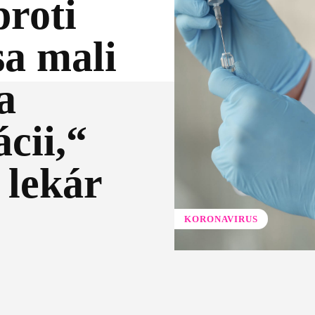
proti
sa mali
a
cii,“
 lekár
KORONAVIRUS