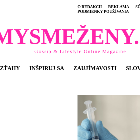
O REDAKCII
REKLAMA
S
PODMIENKY POUŽÍVANIA
MYSMEŽENY.
Gossip & Lifestyle Online Magazine
VZŤAHY
INŠPIRUJ SA
ZAUJÍMAVOSTI
SLO