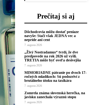
Prečítaj si aj
Dôchodcovia môžu dostať peniaze
navyše: Stačí však JEDNA vec a
nepríde ani cent
7. augusta 2026
„Živý Nostradamus“ tvrdí, že dve
predpovede na rok 2026 už vyšli.
TRETIA môže byť oveľa desivejšia
7. augusta 2026
MIMORIADNE pátranie po dvoch 17-
ročných mladíkoch: Sú podozriví z
brutálneho útoku na taxikára
7. augusta 2026
Zomrela známa slovenská herečka, na
javisku zanechala výraznú stopu
7. augusta 2026