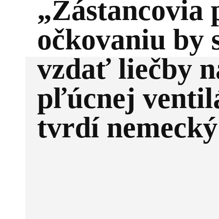
„Zástancovia 
očkovaniu by 
vzdať liečby n
pľúcnej ventilá
tvrdí nemecký