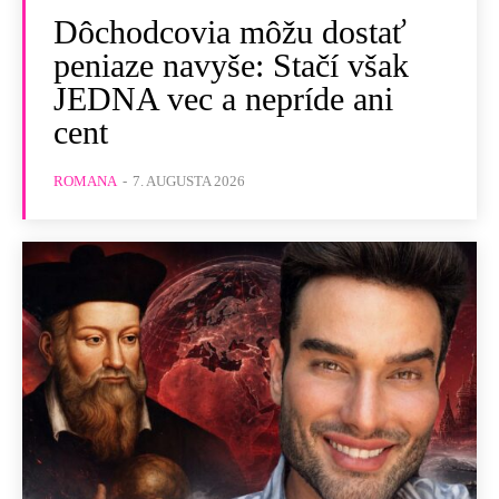
Dôchodcovia môžu dostať
peniaze navyše: Stačí však
JEDNA vec a nepríde ani
cent
ROMANA
-
7. AUGUSTA 2026