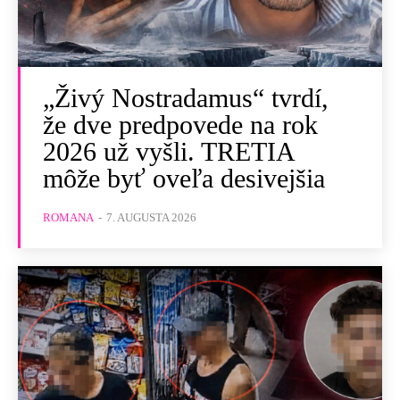
„Živý Nostradamus“ tvrdí,
že dve predpovede na rok
2026 už vyšli. TRETIA
môže byť oveľa desivejšia
ROMANA
-
7. AUGUSTA 2026