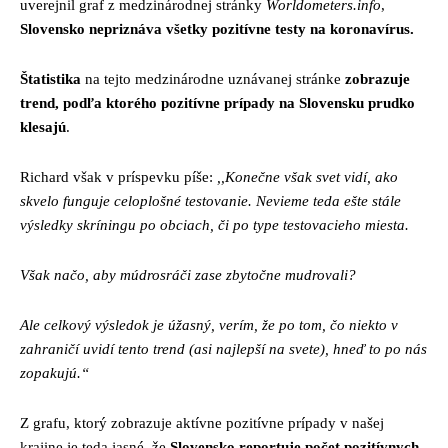
uverejnil graf z medzinárodnej stránky
Worldometers.info
,
Slovensko nepriznáva všetky pozitívne testy na koronavírus.
Štatistika
na tejto medzinárodne uznávanej stránke
zobrazuje
trend, podľa ktorého pozitívne prípady na Slovensku prudko
klesajú
.
Richard však v príspevku píše:
,,Konečne však svet vidí, ako
skvelo funguje celoplošné testovanie. Nevieme teda ešte stále
výsledky skríningu po obciach, či po type testovacieho miesta.
Však načo, aby múdrosráči zase zbytočne mudrovali?
Ale celkový výsledok je úžasný, verím, že po tom, čo niekto v
zahraničí uvidí tento trend (asi najlepší na svete), hneď to po nás
zopakujú.“
Z grafu, ktorý zobrazuje aktívne pozitívne prípady v našej
krajine je teda jasné, že
Slovensko reportuje počet pozitívnych