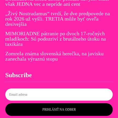
však JEDNA vec a nepríde ani cent
„Živý Nostradamus“ tvrdí, že dve predpovede na
rok 2026 už vyšli. TRETIA môže byť oveľa
desivejšia
MIMORIADNE pátranie po dvoch 17-ročných
mladíkoch: Sú podozriví z brutálneho útoku na
taxikára
Zomrela známa slovenská herečka, na javisku
zanechala výraznú stopu
Subscribe
PRIHLÁSIŤ NA ODBER