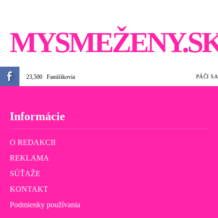
MYSMEŽENY.S
23,500
Fanúšikovia
PÁČI SA
Informácie
O REDAKCII
REKLAMA
SÚŤAŽE
KONTAKT
Podmienky používania