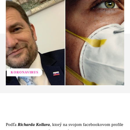
KORONAVIRUS
Facebook
Twitter
Pinterest
Whats
Podľa
Richarda Kollara
, ktorý na svojom facebookovom profile