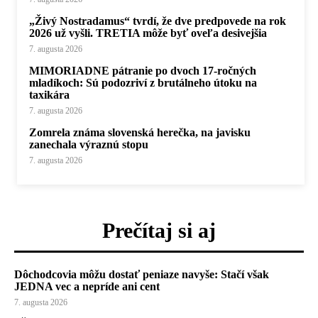
„Živý Nostradamus“ tvrdí, že dve predpovede na rok
2026 už vyšli. TRETIA môže byť oveľa desivejšia
7. augusta 2026
MIMORIADNE pátranie po dvoch 17-ročných
mladíkoch: Sú podozriví z brutálneho útoku na
taxikára
7. augusta 2026
Zomrela známa slovenská herečka, na javisku
zanechala výraznú stopu
7. augusta 2026
Prečítaj si aj
Dôchodcovia môžu dostať peniaze navyše: Stačí však
JEDNA vec a nepríde ani cent
7. augusta 2026