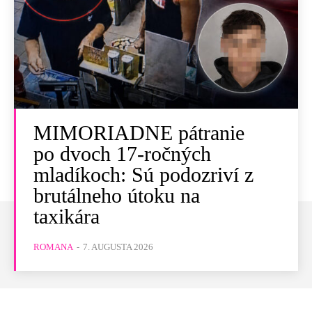
MIMORIADNE pátranie
po dvoch 17-ročných
mladíkoch: Sú podozriví z
brutálneho útoku na
taxikára
ROMANA
-
7. AUGUSTA 2026