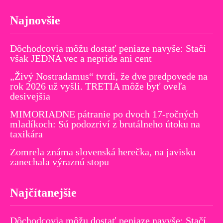
Najnovšie
Dôchodcovia môžu dostať peniaze navyše: Stačí
však JEDNA vec a nepríde ani cent
„Živý Nostradamus“ tvrdí, že dve predpovede na
rok 2026 už vyšli. TRETIA môže byť oveľa
desivejšia
MIMORIADNE pátranie po dvoch 17-ročných
mladíkoch: Sú podozriví z brutálneho útoku na
taxikára
Zomrela známa slovenská herečka, na javisku
zanechala výraznú stopu
Najčítanejšie
Dôchodcovia môžu dostať peniaze navyše: Stačí