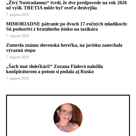
„Živý Nostradamus“ tvrdí, že dve predpovede na rok 2026
už vyšli. TRETIA môže byť oveľa desivejšia
7. augusta 2026
MIMORIADNE pátranie po dvoch 17-ročných mladíkoch:
Sú podozriví z brutálneho útoku na taxikára
7. augusta 2026
Zomrela známa slovenská herečka, na javisku zanechala
výraznú stopu
7. augusta 2026
„Šach mat slniečkári!“ Zuzana Fialová naložila
konšpirátorom a potom si podala aj Rusko
7. augusta 2026