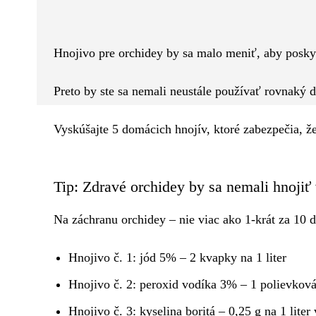
Facebook
Twitter
ZDIEĽAM
Hnojivo pre orchidey by sa malo meniť, aby poskyt
Preto by ste sa nemali neustále používať rovnaký 
Vyskúšajte 5 domácich hnojív, ktoré zabezpečia, že
Tip: Zdravé orchidey by sa nemali hnojiť 
Na záchranu orchidey – nie viac ako 1-krát za 10 d
Hnojivo č. 1: jód 5% – 2 kvapky na 1 liter
Hnojivo č. 2: peroxid vodíka 3% – 1 polievková
Hnojivo č. 3: kyselina boritá – 0,25 g na 1 liter