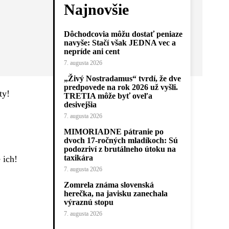
Najnovšie
Dôchodcovia môžu dostať peniaze
navyše: Stačí však JEDNA vec a
nepríde ani cent
7. augusta 2026
„Živý Nostradamus“ tvrdí, že dve
predpovede na rok 2026 už vyšli.
ty!
TRETIA môže byť oveľa
desivejšia
7. augusta 2026
MIMORIADNE pátranie po
dvoch 17-ročných mladíkoch: Sú
podozriví z brutálneho útoku na
taxikára
 ich!
7. augusta 2026
Zomrela známa slovenská
herečka, na javisku zanechala
výraznú stopu
7. augusta 2026