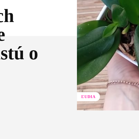
ch
e
stú o
ĽUDIA