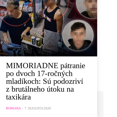
MIMORIADNE pátranie
po dvoch 17-ročných
mladíkoch: Sú podozriví
z brutálneho útoku na
taxikára
ROMANA
-
7. AUGUSTA 2026