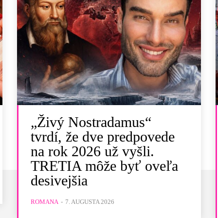
„Živý Nostradamus“
tvrdí, že dve predpovede
na rok 2026 už vyšli.
TRETIA môže byť oveľa
desivejšia
ROMANA
-
7. AUGUSTA 2026