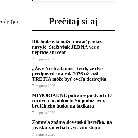
Prečítaj si aj
vody (po
Dôchodcovia môžu dostať peniaze
navyše: Stačí však JEDNA vec a
nepríde ani cent
7. augusta 2026
„Živý Nostradamus“ tvrdí, že dve
predpovede na rok 2026 už vyšli.
TRETIA môže byť oveľa desivejšia
7. augusta 2026
MIMORIADNE pátranie po dvoch 17-
ročných mladíkoch: Sú podozriví z
brutálneho útoku na taxikára
7. augusta 2026
Zomrela známa slovenská herečka, na
javisku zanechala výraznú stopu
7. augusta 2026