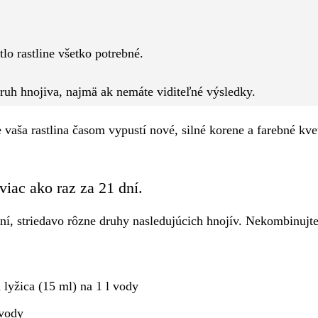
Pinterest
WhatsApp
lo rastline všetko potrebné.
druh hnojiva, najmä ak nemáte viditeľné výsledky.
 vaša rastlina časom vypustí nové, silné korene a farebné kve
viac ako raz za 21 dní.
ní, striedavo rôzne druhy nasledujúcich hnojív. Nekombinujte
 lyžica (15 ml) na 1 l vody
 vody