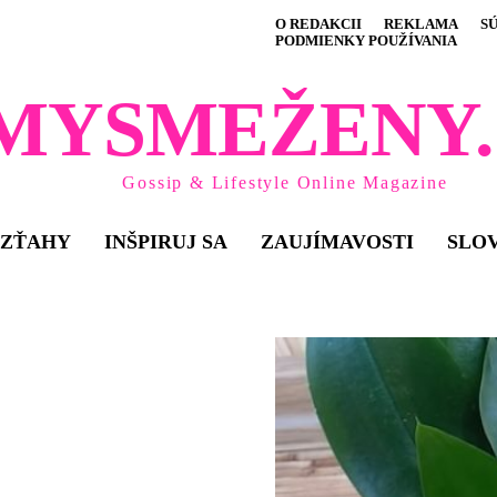
O REDAKCII
REKLAMA
S
PODMIENKY POUŽÍVANIA
MYSMEŽENY.
Gossip & Lifestyle Online Magazine
VZŤAHY
INŠPIRUJ SA
ZAUJÍMAVOSTI
SLO