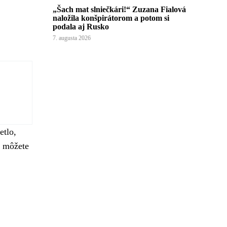
„Šach mat slniečkári!“ Zuzana Fialová
naložila konšpirátorom a potom si
podala aj Rusko
7. augusta 2026
etlo,
a môžete