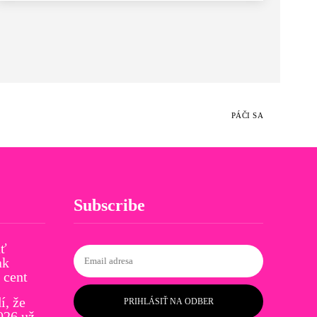
PÁČI SA
Subscribe
ať
ak
 cent
í, že
PRIHLÁSIŤ NA ODBER
026 už