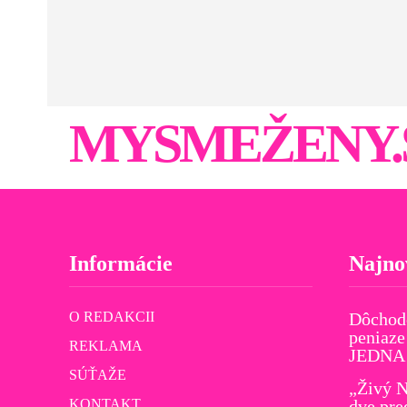
MYSMEŽENY.
Informácie
Najno
O REDAKCII
Dôchod
peniaze
REKLAMA
JEDNA v
SÚŤAŽE
„Živý N
KONTAKT
dve pre