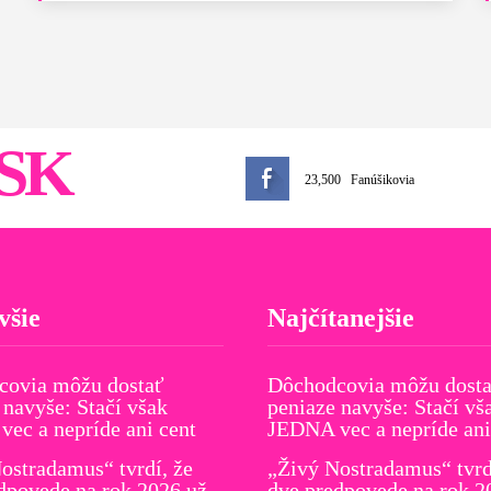
SK
23,500
Fanúšikovia
všie
Najčítanejšie
covia môžu dostať
Dôchodcovia môžu dost
 navyše: Stačí však
peniaze navyše: Stačí vš
ec a nepríde ani cent
JEDNA vec a nepríde ani
ostradamus“ tvrdí, že
„Živý Nostradamus“ tvrd
dpovede na rok 2026 už
dve predpovede na rok 2