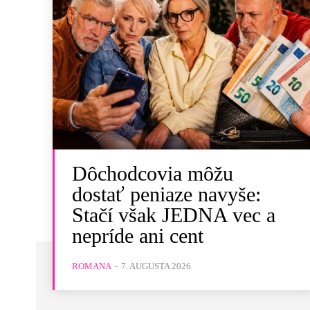
Dôchodcovia môžu
dostať peniaze navyše:
Stačí však JEDNA vec a
nepríde ani cent
ROMANA
-
7. AUGUSTA 2026