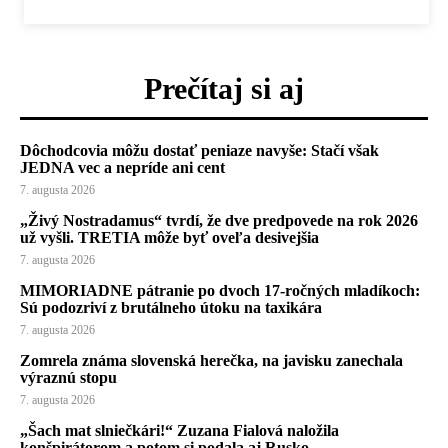
Prečítaj si aj
Dôchodcovia môžu dostať peniaze navyše: Stačí však
JEDNA vec a nepríde ani cent
7. augusta 2026
„Živý Nostradamus“ tvrdí, že dve predpovede na rok 2026
už vyšli. TRETIA môže byť oveľa desivejšia
7. augusta 2026
MIMORIADNE pátranie po dvoch 17-ročných mladíkoch:
Sú podozriví z brutálneho útoku na taxikára
7. augusta 2026
Zomrela známa slovenská herečka, na javisku zanechala
výraznú stopu
7. augusta 2026
„Šach mat slniečkári!“ Zuzana Fialová naložila
konšpirátorom a potom si podala aj Rusko