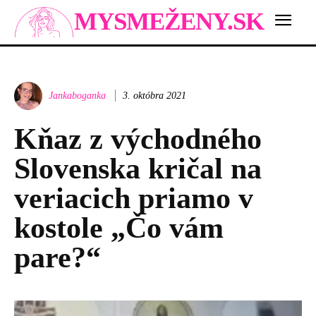
MYSMEŽENY.SK
Jankaboganka
3. októbra 2021
Kňaz z východného
Slovenska kričal na
veriacich priamo v
kostole „Čo vám
pare?“