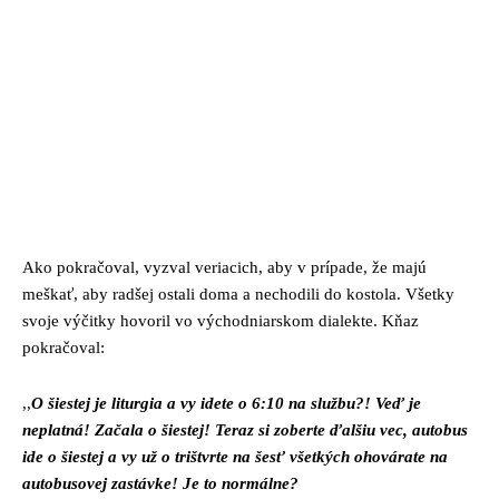
Ako pokračoval, vyzval veriacich, aby v prípade, že majú
meškať, aby radšej ostali doma a nechodili do kostola. Všetky
svoje výčitky hovoril vo východniarskom dialekte. Kňaz
pokračoval:
,,
O šiestej je liturgia a vy idete o 6:10 na službu?! Veď je
neplatná! Začala o šiestej!
Teraz si zoberte ďalšiu vec, autobus
ide o šiestej a vy už o trištvrte na šesť všetkých ohovárate na
autobusovej zastávke! Je to normálne?