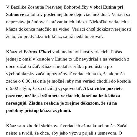
V Bazilike Zosnutia Presvätej Bohorodičky
v obci Ľutina pri
Sabinove
sa toho v poslednej dobe deje viac než dosť. Veriaci sa
neprestávajú čudovať správaniu ich kňaza. Niekoľko veriacich si
kňaza dokonca natočilo na video. Veriaci chcú dokázaťverejnosti
že to, čo predvádza ich kňaz, sa už nedá tolerovať.
Kňazovi
Petrovi Iľkovi
vadí nedochvíľnosť veriacich. Počas
jednej z omší v kostole v Ľutine to už nevydržal a na veriacich z
obce začal kričať. Kňaz si nedal servítku pred ústa a po
východniarsky začal upozorňovať veriacich na to, že ak omša
začne o 6:00, tak nie je možné, aby mu veriaci chodili do kostola
o 6:02 s tým, že sa chcú aj vyspovedať.
Ak si video pozriete
pozorne, určite si všimnete veriacich, ktorí na krik kňaza
nereagujú. Žiadna reakcia je zrejme dôkazom, že sú na
podobný prístup kňaza zvyknutí.
Kňaz sa rozhodol skritizovať veriacich až na konci omše. Začal
neisto a tvrdil, že chce, aby jeho výzvu prijali s úsmevom. O