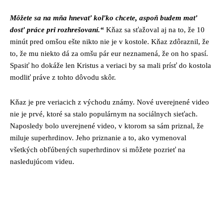
Môžete sa na mňa hnevať koľko chcete, aspoň budem mať
dosť práce pri rozhrešovaní.“
Kňaz sa sťažoval aj na to, že 10
minút pred omšou ešte nikto nie je v kostole. Kňaz zdôraznil, že
to, že mu niekto dá za omšu pár eur neznamená, že on ho spasí.
Spasiť ho dokáže len Kristus a veriaci by sa mali prísť do kostola
modliť práve z tohto dôvodu skôr.
Kňaz je pre veriacich z východu známy. Nové uverejnené video
nie je prvé, ktoré sa stalo populárnym na sociálnych sieťach.
Naposledy bolo uverejnené video, v ktorom sa sám priznal, že
miluje superhrdinov. Jeho priznanie a to, ako vymenoval
všetkých obľúbených superhrdinov si môžete pozrieť na
nasledujúcom videu.