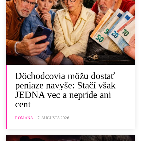
Dôchodcovia môžu dostať
peniaze navyše: Stačí však
JEDNA vec a nepríde ani
cent
ROMANA
-
7. AUGUSTA 2026