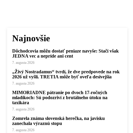
Najnovšie
Dôchodcovia môžu dostať peniaze navyše: Stačí však
JEDNA vec a nepríde ani cent
7. augusta 2026
„Živý Nostradamus“ tvrdí, že dve predpovede na rok
2026 už vyšli. TRETIA môže byť oveľa desivejšia
7. augusta 2026
MIMORIADNE pátranie po dvoch 17-ročných
mladíkoch: Sú podozriví z brutálneho útoku na
taxikára
7. augusta 2026
Zomrela známa slovenská herečka, na javisku
zanechala výraznú stopu
7. augusta 2026