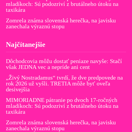
mladíkoch: Sú podozriví z brutálneho útoku na
taxikára
Zomrela známa slovenská herečka, na javisku
zanechala výraznú stopu
Najčítanejšie
Dôchodcovia môžu dostať peniaze navyše: Stačí
však JEDNA vec a nepríde ani cent
„Živý Nostradamus“ tvrdí, že dve predpovede na
rok 2026 už vyšli. TRETIA môže byť oveľa
desivejšia
MIMORIADNE pátranie po dvoch 17-ročných
mladíkoch: Sú podozriví z brutálneho útoku na
taxikára
Zomrela známa slovenská herečka, na javisku
zanechala výraznú stopu