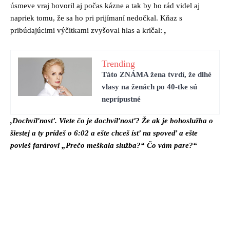
úsmeve vraj hovoril aj počas kázne a tak by ho rád videl aj
napriek tomu, že sa ho pri prijímaní nedočkal. Kňaz s
pribúdajúcimi výčitkami zvyšoval hlas a kričal:
,
Trending
Táto ZNÁMA žena tvrdí, že dlhé
vlasy na ženách po 40-tke sú
neprípustné
,Dochvíľnosť. Viete čo je dochvíľnosť? Že ak je bohoslužba o
šiestej a ty prídeš o 6:02 a ešte chceš ísť na spoveď a ešte
povieš farárovi „Prečo meškala služba?“ Čo vám pare?“