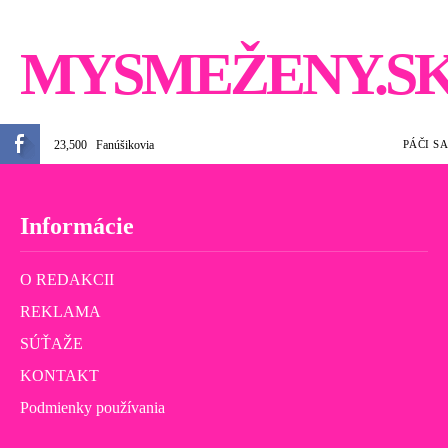
MYSMEŽENY.S
23,500
Fanúšikovia
PÁČI SA
Informácie
O REDAKCII
REKLAMA
SÚŤAŽE
KONTAKT
Podmienky používania