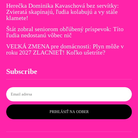
Herečka Dominika Kavaschová bez servítky:
Zvieratá skapínajú, ľudia kolabujú a vy stále
klamete!
Štát zobral seniorom obľúbený príspevok: Títo
ľudia nedostanú vôbec nič
VEĽKÁ ZMENA pre domácnosti: Plyn môže v
roku 2027 ZLACNIEŤ! Koľko ušetríte?
Subscribe
PRIHLÁSIŤ NA ODBER