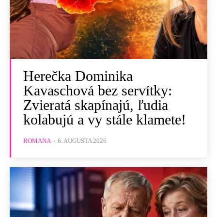
Herečka Dominika
Kavaschová bez servítky:
Zvieratá skapínajú, ľudia
kolabujú a vy stále klamete!
ROMANA
-
6. AUGUSTA 2026