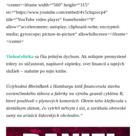
<center><iframe width=“560″ height=“315″
src=“https://www.youtube.com/embed/4v5chqzocp4″
title=“YouTube video player“ frameborder=“0″
allow=“accelerometer; autoplay; clipboard-write; encrypted-
media; gyroscope; picture-in-picture“ allowfullscreen></iframe>
</center>
Violončelistka
sa číta jedným dychom. Ak milujete premyslené
trilery zo súčasnosti, napínavé zápletky, svet financií a tajných
služieb – siahnite po tejto knihe.
Úctyhodná RheinBank z Hamburgu totiž financovala stavbu
osvienčimského tábora a fabriky na výrobu granúl cyklónu B,
ktoré používali v plynových komorách. Okrem toho kšeftovala s
dentálnym zlatom, čo vytrhli mŕtvym z úst, a zarábala obrovské
sumy na arizácii židovských obchodov.“