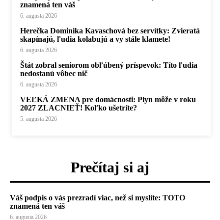
znamená ten váš
6. augusta 2026
Herečka Dominika Kavaschová bez servítky: Zvieratá
skapínajú, ľudia kolabujú a vy stále klamete!
6. augusta 2026
Štát zobral seniorom obľúbený príspevok: Títo ľudia
nedostanú vôbec nič
6. augusta 2026
VEĽKÁ ZMENA pre domácnosti: Plyn môže v roku
2027 ZLACNIEŤ! Koľko ušetríte?
5. augusta 2026
Prečítaj si aj
Váš podpis o vás prezradí viac, než si myslíte: TOTO
znamená ten váš
6. augusta 2026