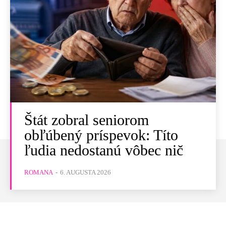
Štát zobral seniorom
obľúbený príspevok: Títo
ľudia nedostanú vôbec nič
ROMANA
-
6. AUGUSTA 2026