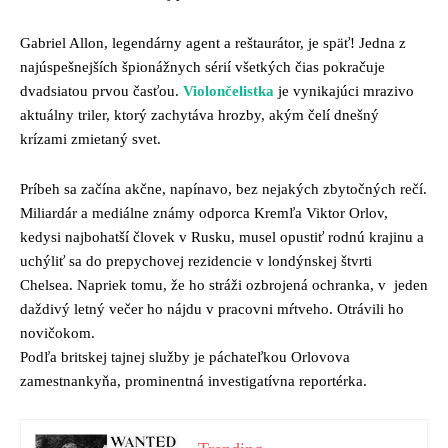
Gabriel Allon, legendárny agent a reštaurátor, je späť! Jedna z
najúspešnejších špionážnych sérií všetkých čias pokračuje
dvadsiatou prvou časťou.
Violončelistka
je vynikajúci mrazivo
aktuálny triler, ktorý zachytáva hrozby, akým čelí dnešný
krízami zmietaný svet.
Príbeh sa začína akčne, napínavo, bez nejakých zbytočných rečí.
Miliardár a mediálne známy odporca Kremľa Viktor Orlov,
kedysi najbohatší človek v Rusku, musel opustiť rodnú krajinu a
uchýliť sa do prepychovej rezidencie v londýnskej štvrti
Chelsea. Napriek tomu, že ho stráži ozbrojená ochranka, v jeden
daždivý letný večer ho nájdu v pracovni mŕtveho. Otrávili ho
novičokom.
Podľa britskej tajnej služby je páchateľkou Orlovova
zamestnankyňa, prominentná investigatívna reportérka.