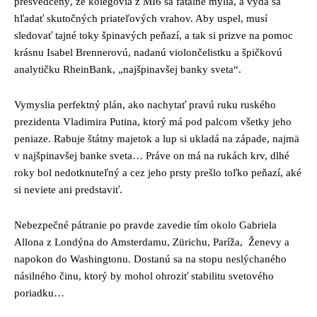
presvedčený, že kolegovia z MI6 sa fatálne mýlia, a vydá sa
hľadať skutočných priateľových vrahov. Aby uspel, musí
sledovať tajné toky špinavých peňazí, a tak si prizve na pomoc
krásnu Isabel Brennerovú, nadanú violončelistku a špičkovú
analytičku RheinBank, „najšpinavšej banky sveta“.
Vymyslia perfektný plán, ako nachytať pravú ruku ruského
prezidenta Vladimira Putina, ktorý má pod palcom všetky jeho
peniaze. Rabuje štátny majetok a lup si ukladá na západe, najmä
v najšpinavšej banke sveta… Práve on má na rukách krv, dlhé
roky bol nedotknuteľný a cez jeho prsty prešlo toľko peňazí, aké
si neviete ani predstaviť.
Nebezpečné pátranie po pravde zavedie tím okolo Gabriela
Allona z Londýna do Amsterdamu, Zürichu, Paríža, Ženevy a
napokon do Washingtonu. Dostanú sa na stopu neslýchaného
násilného činu, ktorý by mohol ohroziť stabilitu svetového
poriadku…