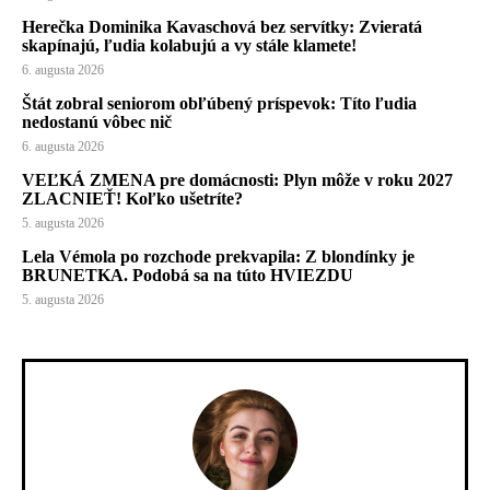
Herečka Dominika Kavaschová bez servítky: Zvieratá
skapínajú, ľudia kolabujú a vy stále klamete!
6. augusta 2026
Štát zobral seniorom obľúbený príspevok: Títo ľudia
nedostanú vôbec nič
6. augusta 2026
VEĽKÁ ZMENA pre domácnosti: Plyn môže v roku 2027
ZLACNIEŤ! Koľko ušetríte?
5. augusta 2026
Lela Vémola po rozchode prekvapila: Z blondínky je
BRUNETKA. Podobá sa na túto HVIEZDU
5. augusta 2026