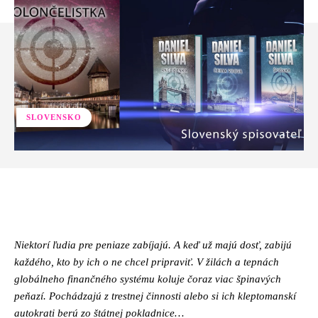
SLOVENSKO
Facebook
Twitter
Pinterest
Whats
Niektorí ľudia pre peniaze zabíjajú. A keď už majú dosť, zabijú
každého, kto by ich o ne chcel pripraviť. V žilách a tepnách
globálneho finančného systému koluje čoraz viac špinavých
peňazí. Pochádzajú z trestnej činnosti alebo si ich kleptomanskí
autokrati berú zo štátnej pokladnice…