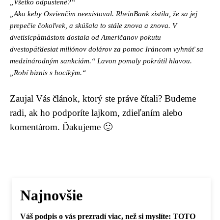
„Všetko odpustené?“
„Ako keby Osvienčim neexistoval. RheinBank zistila, že sa jej
prepečie čokoľvek, a skúšala to stále znova a znova. V
dvetisícpätnástom dostala od Američanov pokutu
dvestopäťdesiat miliónov dolárov za pomoc Iráncom vyhnúť sa
medzinárodným sankciám.“ Lavon pomaly pokrútil hlavou.
„Robí biznis s hocikým.“
Zaujal Vás článok, ktorý ste práve čítali? Budeme
radi, ak ho podporíte lajkom, zdieľaním alebo
komentárom. Ďakujeme 🙂
Najnovšie
Váš podpis o vás prezradí viac, než si myslíte: TOTO