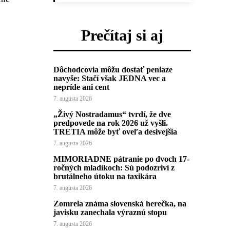
Prečítaj si aj
Dôchodcovia môžu dostať peniaze
navyše: Stačí však JEDNA vec a
nepríde ani cent
7. augusta 2026
„Živý Nostradamus“ tvrdí, že dve
predpovede na rok 2026 už vyšli.
TRETIA môže byť oveľa desivejšia
7. augusta 2026
MIMORIADNE pátranie po dvoch 17-
ročných mladíkoch: Sú podozriví z
brutálneho útoku na taxikára
7. augusta 2026
Zomrela známa slovenská herečka, na
javisku zanechala výraznú stopu
7. augusta 2026