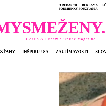
O REDAKCII
REKLAMA
S
PODMIENKY POUŽÍVANIA
MYSMEŽENY.
Gossip & Lifestyle Online Magazine
VZŤAHY
INŠPIRUJ SA
ZAUJÍMAVOSTI
SLO