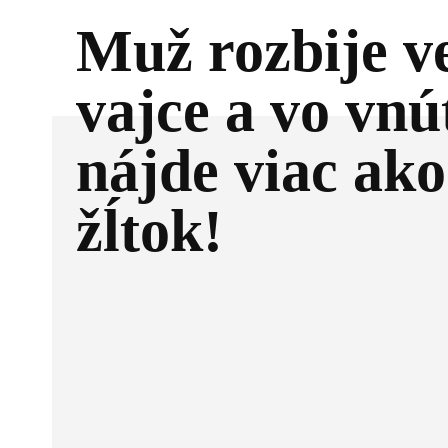
Muž rozbije v
vajce a vo vnú
nájde viac ako
žĺtok!