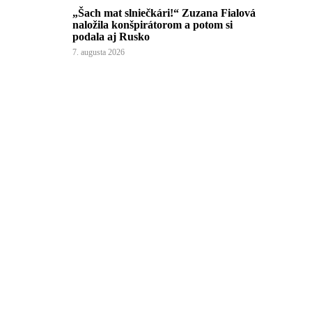
„Šach mat slniečkári!“ Zuzana Fialová
naložila konšpirátorom a potom si
podala aj Rusko
7. augusta 2026