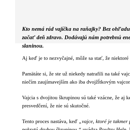
Facebook
Twitter
ZDIEĽAM
Kto nemá rád vajíčka na raňajky? Bez ohľadu na
začať deň zdravo. Dodávajú nám potrebnú ene
slaninou.
Aj keď je to nezvyčajné, môže sa stať, že niektoré
Pamätáte si, že ste už niekedy natrafili na také va
niečím zaujímavejším ako iba dvojžĺtkovým vajcom.
Vajcia s dvojitou škrupinou sú také vzácne, že aj k
presvedčení, že nie sú skutočné.
Tento proces nastáva, keď
„vajce, ktoré je takmer
pokrytú druhou škrupinou,“
uvádza
Poultry Help.