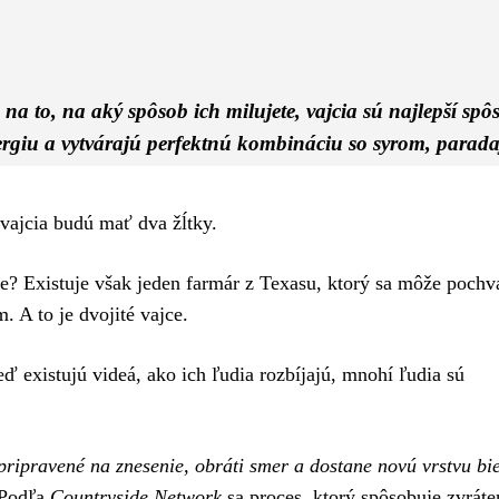
Pinterest
WhatsApp
 to, na aký spôsob ich milujete, vajcia sú najlepší spô
rgiu a vytvárajú perfektnú kombináciu so syrom, parad
 vajcia budú mať dva žĺtky.
jce? Existuje však jeden farmár z Texasu, ktorý sa môže pochv
 A to je dvojité vajce.
eď existujú videá, ako ich ľudia rozbíjajú, mnohí ľudia sú
 pripravené na znesenie, obráti smer a dostane novú vrstvu bi
Podľa
Countryside Network
sa proces, ktorý spôsobuje zvráte