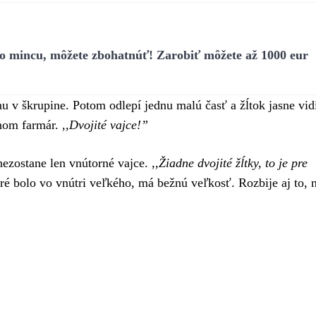
 mincu, môžete zbohatnúť! Zarobiť môžete až 1000 eur
u v škrupine. Potom odlepí jednu malú časť a žĺtok jasne vid
hom farmár.
,,Dvojité vajce!”
nezostane len vnútorné vajce.
,,Žiadne dvojité žĺtky, to je pre
ré bolo vo vnútri veľkého, má bežnú veľkosť. Rozbije aj to, n