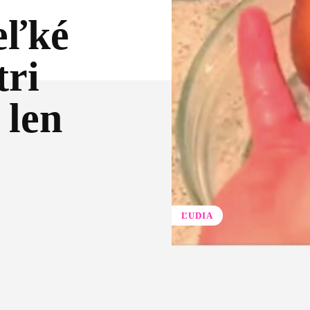
eľké
tri
 len
ĽUDIA