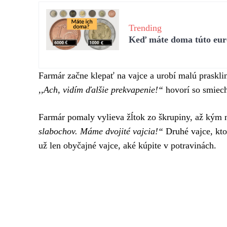
Trending
Keď máte doma túto euro
Farmár začne klepať na vajce a urobí malú prasklin
,,Ach, vidím ďalšie prekvapenie!“
hovorí so smiec
Farmár pomaly vylieva žĺtok zo škrupiny, až kým 
slabochov. Máme dvojité vajcia!“
Druhé vajce, kto
už len obyčajné vajce, aké kúpite v potravinách.