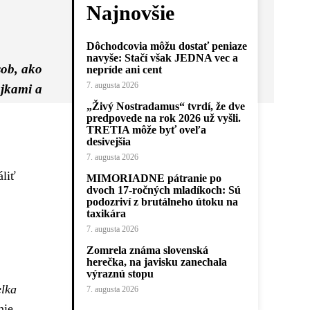
Najnovšie
Dôchodcovia môžu dostať peniaze
navyše: Stačí však JEDNA vec a
sob, ako
nepríde ani cent
7. augusta 2026
ajkami a
„Živý Nostradamus“ tvrdí, že dve
predpovede na rok 2026 už vyšli.
TRETIA môže byť oveľa
desivejšia
7. augusta 2026
áliť
MIMORIADNE pátranie po
dvoch 17-ročných mladíkoch: Sú
podozriví z brutálneho útoku na
taxikára
7. augusta 2026
Zomrela známa slovenská
herečka, na javisku zanechala
výraznú stopu
elka
7. augusta 2026
nie