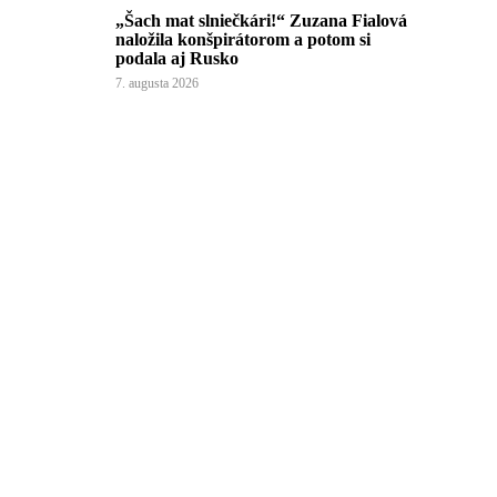
„Šach mat slniečkári!“ Zuzana Fialová
naložila konšpirátorom a potom si
podala aj Rusko
7. augusta 2026