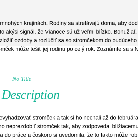
Pinterest
WhatsApp
 mnohých krajinách. Rodiny sa stretávajú doma, aby dod
 akýsi signál, že Vianoce sú už veľmi blízko. Bohužiaľ,
s zložiť ozdoby a rozlúčiť sa so stromčekom do budúceho
omček môže tešiť jej rodinu po celý rok. Zoznámte sa s 
No Title
Description
evyhadzovať stromček a tak si ho nechali až do februára
ho neprezdobiť stromček tak, aby zodpovedal blížiacem
a do práce a čoskoro si uvedomila, že to takto môže rob