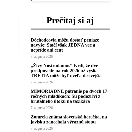
Prečítaj si aj
Dôchodcovia môžu dostať peniaze
navyše: Stačí však JEDNA vec a
nepríde ani cent
7. augusta 2026
„Živý Nostradamus“ tvrdí, že dve
predpovede na rok 2026 už vyšli.
TRETIA môže byť oveľa desivejšia
7. augusta 2026
MIMORIADNE pátranie po dvoch 17-
ročných mladíkoch: Sú podozriví z
brutálneho útoku na taxikára
7. augusta 2026
Zomrela známa slovenská herečka, na
javisku zanechala výraznú stopu
7. augusta 2026