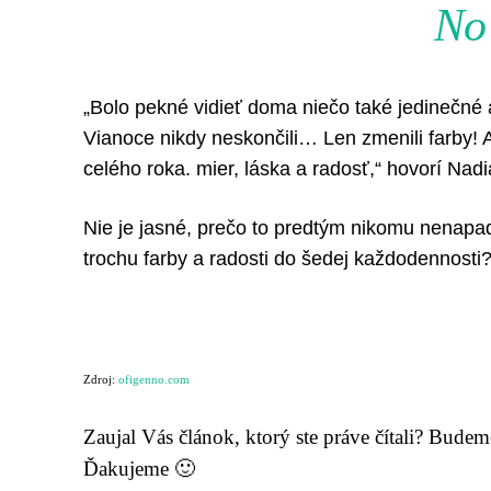
No 
„Bolo pekné vidieť doma niečo také jedinečné 
Vianoce nikdy neskončili… Len zmenili farby! 
celého roka. mier, láska a radosť,“ hovorí Nadi
Nie je jasné, prečo to predtým nikomu nenapa
trochu farby a radosti do šedej každodennosti
Zdroj:
ofigenno.com
Zaujal Vás článok, ktorý ste práve čítali? Bude
Ďakujeme 🙂