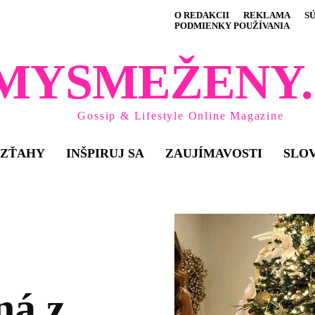
O REDAKCII
REKLAMA
S
PODMIENKY POUŽÍVANIA
MYSMEŽENY.
Gossip & Lifestyle Online Magazine
VZŤAHY
INŠPIRUJ SA
ZAUJÍMAVOSTI
SLO
ná z