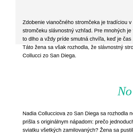
Facebook
Twitter
ZDIEĽAM
Zdobenie vianočného stromčeka je tradíciou v
stromčeku slávnostný vzhľad. Pre mnohých je to
to dlho a vždy príde smutná chvíľa, keď je ča
Táto žena sa však rozhodla, že slávnostný str
Collucci zo San Diega.
No 
Nadia Collucciova zo San Diega sa rozhodla n
prišla s originálnym nápadom: prečo jednoduc
sviatku všetkých zamilovaných? Žena sa pustil