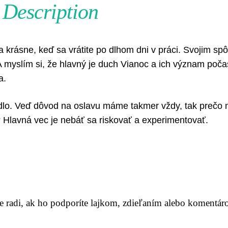
Description
a krásne, keď sa vrátite po dlhom dni v práci. Svojim s
A myslím si, že hlavný je duch Vianoc a ich význam poča
a.
dlo. Veď dôvod na oslavu máme takmer vždy, tak prečo 
? Hlavná vec je nebáť sa riskovať a experimentovať.
me radi, ak ho podporíte lajkom, zdieľaním alebo komentár