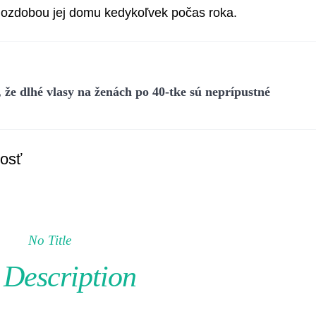
u ozdobou jej domu kedykoľvek počas roka.
že dlhé vlasy na ženách po 40-tke sú neprípustné
tosť
No Title
Description