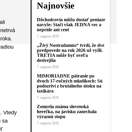
Najnovšie
Dôchodcovia môžu dostať peniaze
ali
navyše: Stačí však JEDNA vec a
nepríde ani cent
 netrvá
7. augusta 2026
 roka.
„Živý Nostradamus“ tvrdí, že dve
Nadiou
predpovede na rok 2026 už vyšli.
TRETIA môže byť oveľa
desivejšia
7. augusta 2026
MIMORIADNE pátranie po
dvoch 17-ročných mladíkoch: Sú
podozriví z brutálneho útoku na
taxikára
7. augusta 2026
Zomrela známa slovenská
herečka, na javisku zanechala
. Vtedy
výraznú stopu
u sa
7. augusta 2026
iť