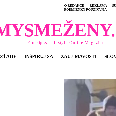
O REDAKCII
REKLAMA
S
PODMIENKY POUŽÍVANIA
MYSMEŽENY.
Gossip & Lifestyle Online Magazine
VZŤAHY
INŠPIRUJ SA
ZAUJÍMAVOSTI
SLO