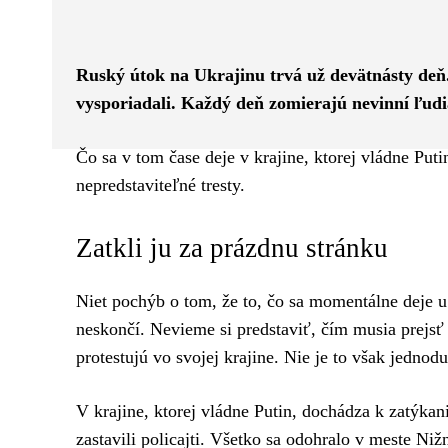
Facebook
Twitter
ZDIEĽAM
Ruský útok na Ukrajinu trvá už devätnásty deň.
vysporiadali. Každý deň zomierajú nevinní ľudi
Čo sa v tom čase deje v krajine, ktorej vládne Put
nepredstaviteľné tresty.
Zatkli ju za prázdnu stránku
Niet pochýb o tom, že to, čo sa momentálne deje u
neskončí. Nevieme si predstaviť, čím musia prejsť
protestujú vo svojej krajine. Nie je to však jednod
V krajine, ktorej vládne Putin, dochádza k zatýkan
zastavili policajti. Všetko sa odohralo v meste N