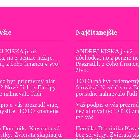
všie
Najčítanejšie
 KISKA je už
ANDREJ KISKA je už
a, no z penzie nežije.
dôchodca, no z penzie ne
il, z čoho financuje svoj
Prezradil, z čoho financu
život
á byť priemerný plat
TOTO má byť priemerný 
? Nové číslo z Európy
Slováka? Nové číslo z E
e nahnevalo ľudí
poriadne nahnevalo ľudí
pis o vás prezradí viac,
Váš podpis o vás prezrad
myslíte: TOTO znamená
než si myslíte: TOTO z
ten váš
a Dominika Kavaschová
Herečka Dominika Kava
vítky: Zvieratá skapínajú,
bez servítky: Zvieratá sk