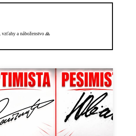
, vzťahy a náboženstvo 🙏