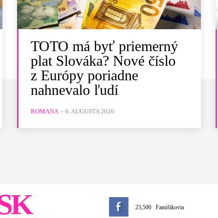
TOTO má byť priemerný
plat Slováka? Nové číslo
z Európy poriadne
nahnevalo ľudí
ROMANA
-
6. AUGUSTA 2026
SK
23,500
Fanúšikovia