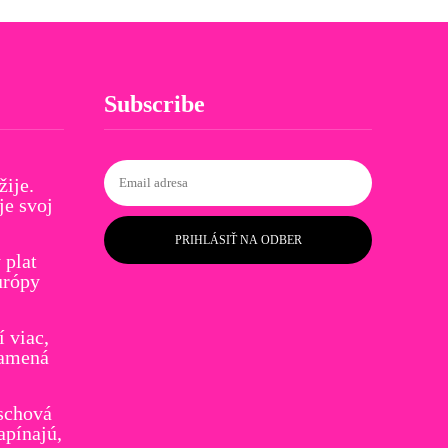
Subscribe
žije.
je svoj
PRIHLÁSIŤ NA ODBER
plat
urópy
í viac,
namená
schová
apínajú,