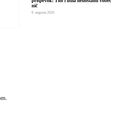
príspevok: Títo ľudia nedostanú vôbec
nič
6. augusta 2026
om.