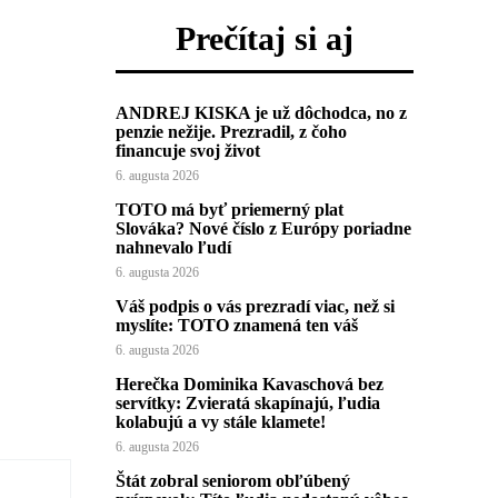
Prečítaj si aj
ANDREJ KISKA je už dôchodca, no z
penzie nežije. Prezradil, z čoho
financuje svoj život
6. augusta 2026
TOTO má byť priemerný plat
Slováka? Nové číslo z Európy poriadne
nahnevalo ľudí
6. augusta 2026
Váš podpis o vás prezradí viac, než si
myslíte: TOTO znamená ten váš
6. augusta 2026
Herečka Dominika Kavaschová bez
servítky: Zvieratá skapínajú, ľudia
kolabujú a vy stále klamete!
6. augusta 2026
Štát zobral seniorom obľúbený