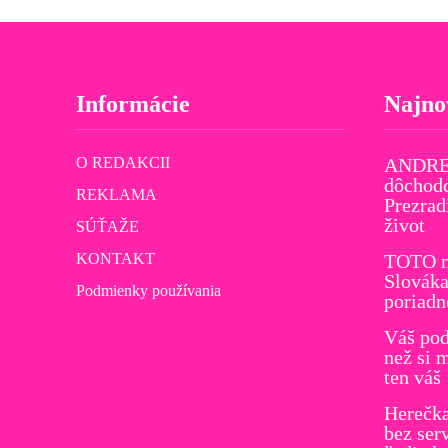
Informácie
Najno
O REDAKCII
ANDREJ
dôchodc
REKLAMA
Prezrad
život
SÚŤAŽE
KONTAKT
TOTO m
Slováka
Podmienky používania
poriadn
Váš pod
než si 
ten váš
Herečk
bez ser