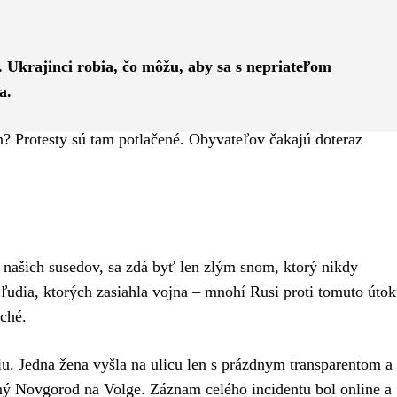
Pinterest
WhatsApp
 Ukrajinci robia, čo môžu, aby sa s nepriateľom
a.
in? Protesty sú tam potlačené. Obyvateľov čakajú doteraz
 našich susedov, sa zdá byť len zlým snom, ktorý nikdy
 ľudia, ktorých zasiahla vojna – mnohí Rusi proti tomuto úto
uché.
iu. Jedna žena vyšla na ulicu len s prázdnym transparentom a 
ižný Novgorod na Volge. Záznam celého incidentu bol online a