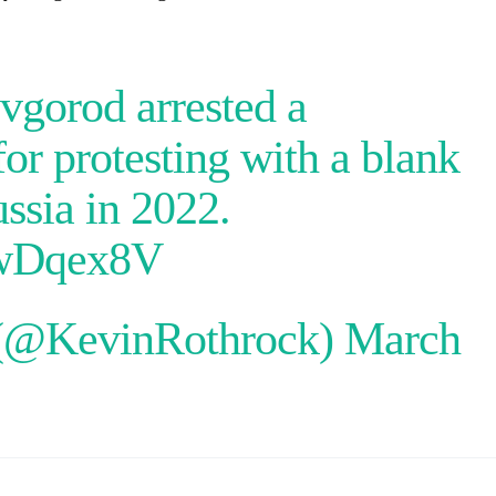
vgorod arrested a
or protesting with a blank
ssia in 2022.
prwDqex8V
 (@KevinRothrock)
March