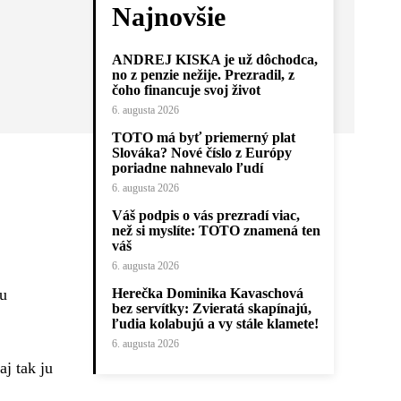
Najnovšie
ANDREJ KISKA je už dôchodca,
no z penzie nežije. Prezradil, z
čoho financuje svoj život
6. augusta 2026
TOTO má byť priemerný plat
Slováka? Nové číslo z Európy
poriadne nahnevalo ľudí
6. augusta 2026
Váš podpis o vás prezradí viac,
než si myslíte: TOTO znamená ten
váš
6. augusta 2026
ku
Herečka Dominika Kavaschová
bez servítky: Zvieratá skapínajú,
ľudia kolabujú a vy stále klamete!
6. augusta 2026
aj tak ju