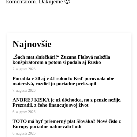
komentárom. Ďakujeme 🙂
Najnovšie
„Šach mat slniečkári!“ Zuzana Fialová naložila
konšpirátorom a potom si podala aj Rusko
7. augusta 2026
Porodila v 20 aj v 41 rokoch: Keď porovnala obe
materstvá, rozdiel ju poriadne prekvapil
7. augusta 2026
ANDREJ KISKA je už dôchodca, no z penzie nežije.
Prezradil, z čoho financuje svoj život
6. augusta 2026
TOTO má byť priemerný plat Slováka? Nové číslo z
Európy poriadne nahnevalo ľudí
6. augusta 2026