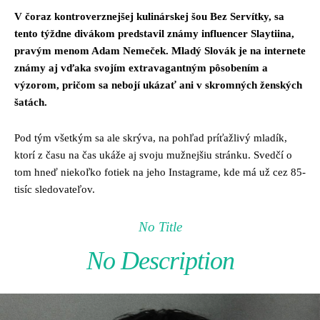
V čoraz kontroverznejšej kulinárskej šou Bez Servítky, sa
tento týždne divákom predstavil známy influencer Slaytiina,
pravým menom Adam Nemeček. Mladý Slovák je na internete
známy aj vďaka svojím extravagantným pôsobením a
výzorom, pričom sa nebojí ukázať ani v skromných ženských
šatách.
Pod tým všetkým sa ale skrýva, na pohľad príťažlivý mladík,
ktorí z času na čas ukáže aj svoju mužnejšiu stránku. Svedčí o
tom hneď niekoľko fotiek na jeho Instagrame, kde má už cez 85-
tisíc sledovateľov.
No Title
No Description