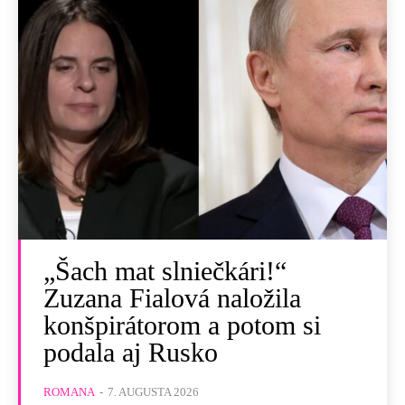
„Šach mat slniečkári!“
Zuzana Fialová naložila
konšpirátorom a potom si
podala aj Rusko
ROMANA
-
7. AUGUSTA 2026