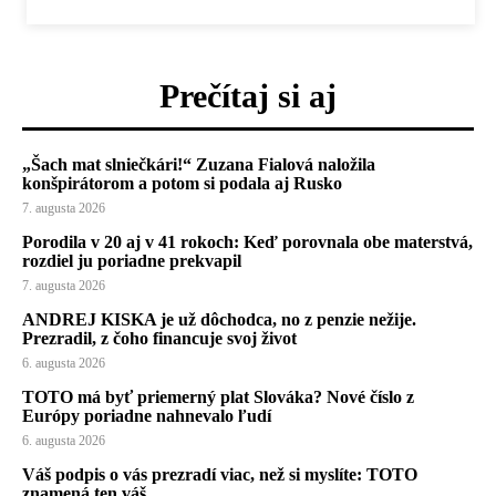
Prečítaj si aj
„Šach mat slniečkári!“ Zuzana Fialová naložila
konšpirátorom a potom si podala aj Rusko
7. augusta 2026
Porodila v 20 aj v 41 rokoch: Keď porovnala obe materstvá,
rozdiel ju poriadne prekvapil
7. augusta 2026
ANDREJ KISKA je už dôchodca, no z penzie nežije.
Prezradil, z čoho financuje svoj život
6. augusta 2026
TOTO má byť priemerný plat Slováka? Nové číslo z
Európy poriadne nahnevalo ľudí
6. augusta 2026
Váš podpis o vás prezradí viac, než si myslíte: TOTO
znamená ten váš