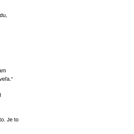
du,
vam
veľa.“
d
o. Je to