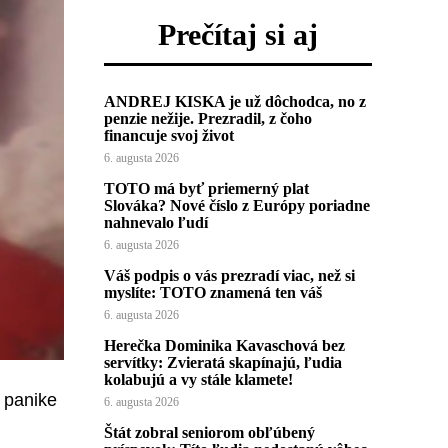
Prečítaj si aj
ANDREJ KISKA je už dôchodca, no z
penzie nežije. Prezradil, z čoho
financuje svoj život
6. augusta 2026
TOTO má byť priemerný plat
Slováka? Nové číslo z Európy poriadne
nahnevalo ľudí
6. augusta 2026
Váš podpis o vás prezradí viac, než si
myslíte: TOTO znamená ten váš
6. augusta 2026
Herečka Dominika Kavaschová bez
servítky: Zvieratá skapínajú, ľudia
kolabujú a vy stále klamete!
V panike
6. augusta 2026
Štát zobral seniorom obľúbený