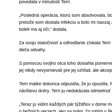
povedala v minulosti Terri.
„Posledná operácia, ktorú som absolvovala, bol
pretože som dostala infekciu a bolo mi naozaj
boleli ma aj oči,“ dodala.
Za svoju statočnosť a odhodlanie získala Terri
dieťa odvahy.
S pomocou svojho otca toho dosiahla pomerne ve
jej nikdy nevysmievali pre jej vzhľad, ale akcept
Terri matke dokonca odpustila, že ju opustila.
návštevu dcéry. Terri ju nedokázala odmietnuť
„Teraz ju vidím každých pár týždňov v dome m
o bežných veciach, ako sa mám, čo robím v šk