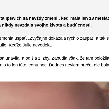
Pinterest
WhatsApp
sta Ipswich sa navždy zmenil, keď mala len 18 mesia
 nikdy nevzdala svojho života a budúcnosti.
 nemohla uspať. „Zvyčajne dokázala rýchlo zaspať, a tak 
lie. Keďže Julie nevedela,
 unavila, a odišla z izby. Zabudla však, že ​​tam položil
bolo to len túto jednu noc. Dodnes neviem prečo, ale bola