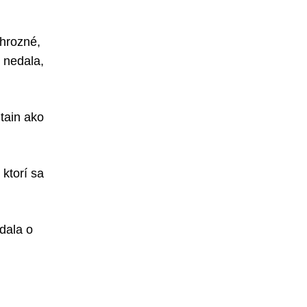
 hrozné,
 nedala,
tain ako
ktorí sa
adala o