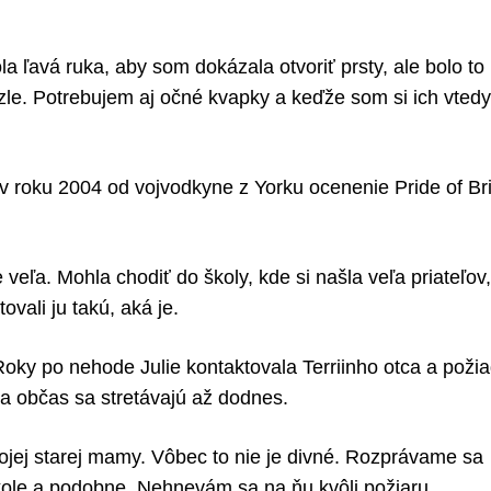
a ľavá ruka, aby som dokázala otvoriť prsty, ale bolo to
 zle. Potrebujem aj očné kvapky a keďže som si ich vtedy
 v roku 2004 od vojvodkyne z Yorku ocenenie Pride of Bri
ľa. Mohla chodiť do školy, kde si našla veľa priateľov, 
ovali ju takú, aká je.
 Roky po nehode Julie kontaktovala Terriinho otca a poži
 a občas sa stretávajú až dodnes.
ojej starej mamy. Vôbec to nie je divné. Rozprávame sa
ole a podobne. Nehnevám sa na ňu kvôli požiaru.