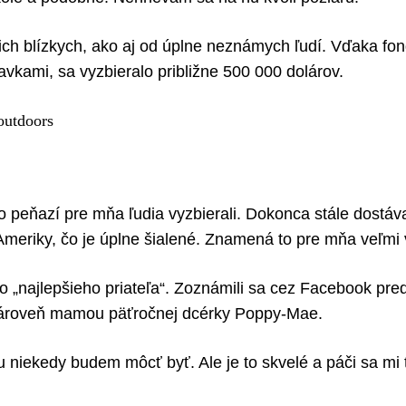
jich blízkych, ako aj od úplne neznámych ľudí. Vďaka fon
avkami, sa vyzbieralo približne 500 000 dolárov.
ko peňazí pre mňa ľudia vyzbierali. Dokonca stále dostá
meriky, čo je úplne šialené. Znamená to pre mňa veľmi 
o „najlepšieho priateľa“. Zoznámili sa cez Facebook pre
e zároveň mamou päťročnej dcérky Poppy-Mae.
 niekedy budem môcť byť. Ale je to skvelé a páči sa mi t