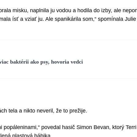
ala misku, naplnila ju vodou a hodila do izby, ale nep
la ísť a vziať ju. Ale spanikárila som,“ spomínala Julie
ac baktérii ako psy, hovoria vedci
h tela a nikto neveril, že to prežije.
 popáleninami,“ povedal hasič Simon Bevan, ktorý Terri
álená plastová bábika.