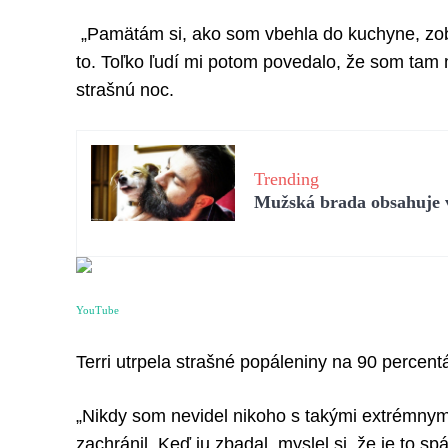
„Pamätám si, ako som vbehla do kuchyne, zobr
to. Toľko ľudí mi potom povedalo, že som tam ma
strašnú noc.
Trending
Mužská brada obsahuje vi
YouTube
Terri utrpela strašné popáleniny na 90 percentác
„Nikdy som nevidel nikoho s takými extrémnymi
zachránil. Keď ju zbadal, myslel si, že je to sp