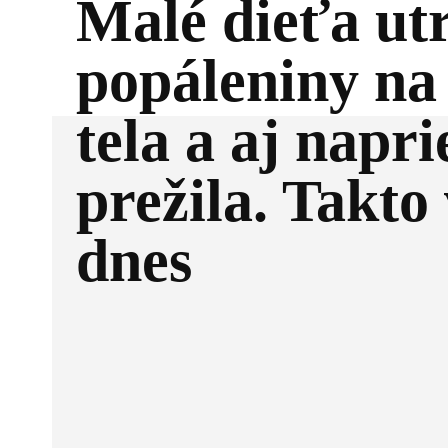
Malé dieťa ut
popáleniny n
tela a aj napr
prežila. Takto
dnes