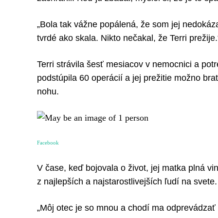
„Bola tak vážne popálená, že som jej nedokázal
tvrdé ako skala. Nikto nečakal, že Terri prežije.
Terri strávila šesť mesiacov v nemocnici a pot
podstúpila 60 operácií a jej prežitie možno brať
nohu.
Facebook
V čase, keď bojovala o život, jej matka plná viny
z najlepších a najstarostlivejších ľudí na svete.
„Môj otec je so mnou a chodí ma odprevádzať n