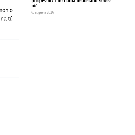
príspevok: Títo ľudia nedostanú vôbec
nič
omohlo
6. augusta 2026
 na tú