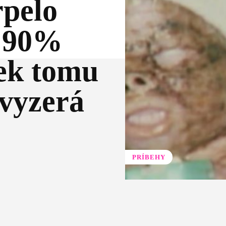
rpelo
a 90%
iek tomu
 vyzerá
PRÍBEHY