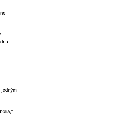
lne
v
jednu
je jedným
olia,“