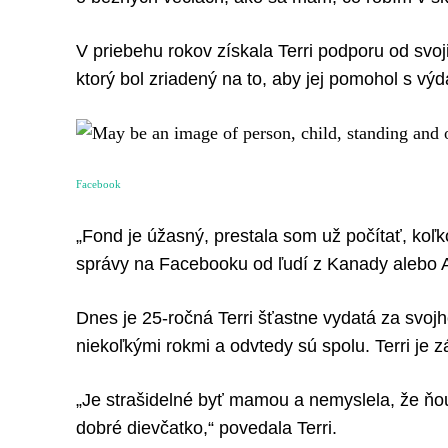
V priebehu rokov získala Terri podporu od svo
ktorý bol zriadený na to, aby jej pomohol s výd
Facebook
„Fond je úžasný, prestala som už počítať, koľ
správy na Facebooku od ľudí z Kanady alebo A
Dnes je 25-ročná Terri šťastne vydatá za svojh
niekoľkými rokmi a odvtedy sú spolu. Terri j
„Je strašidelné byť mamou a nemyslela, že ňou
dobré dievčatko,“ povedala Terri.