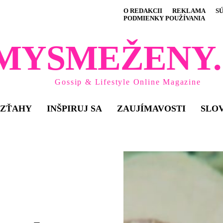
O REDAKCII
REKLAMA
S
PODMIENKY POUŽÍVANIA
MYSMEŽENY.
Gossip & Lifestyle Online Magazine
VZŤAHY
INŠPIRUJ SA
ZAUJÍMAVOSTI
SLO