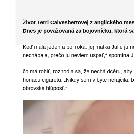
Facebook
Twitter
ZDIEĽAM
Život Terri Calvesbertovej z anglického me
Dnes je považovaná za bojovníčku, ktorá sa
Keď mala jeden a pol roka, jej matka Julie ju
nechápala, prečo ju neviem uspať,“ spomína Ju
čo má robiť, rozhodla sa, že nechá dcéru, aby sa
horiacu cigaretu. „Nikdy som v byte nefajčila, 
obrovská hlúposť.“