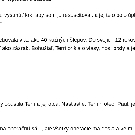
 vysunúť krk, aby som ju resuscitoval, a jej telo bolo úp
“
rebovala viac ako 40 kožných štepov. Do svojich 12 roko
 ako zázrak. Bohužiaľ, Terri prišla o vlasy, nos, prsty a 
 opustila Terri a jej otca. Našťastie, Terriin otec, Paul, 
a operačnú sálu, ale všetky operácie ma desia a veľmi b