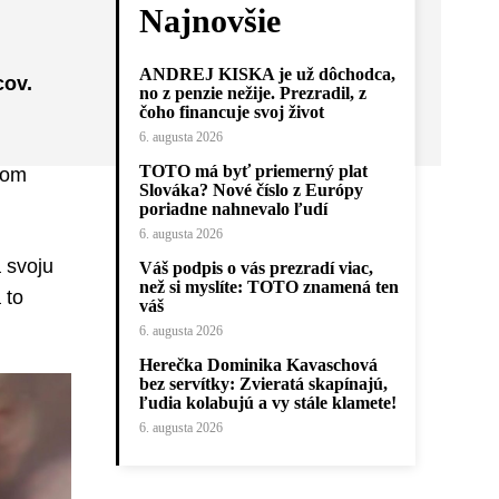
Najnovšie
ANDREJ KISKA je už dôchodca,
cov.
no z penzie nežije. Prezradil, z
čoho financuje svoj život
6. augusta 2026
TOTO má byť priemerný plat
som
Slováka? Nové číslo z Európy
poriadne nahnevalo ľudí
6. augusta 2026
a svoju
Váš podpis o vás prezradí viac,
než si myslíte: TOTO znamená ten
 to
váš
6. augusta 2026
Herečka Dominika Kavaschová
bez servítky: Zvieratá skapínajú,
ľudia kolabujú a vy stále klamete!
6. augusta 2026