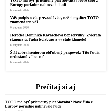
TOTO má byť priemerný plat Slováka? Nové číslo z
Európy poriadne nahnevalo ľudí
6. augusta 2026
Váš podpis o vás prezradí viac, než si myslíte: TOTO
znamená ten váš
6. augusta 2026
Herečka Dominika Kavaschová bez servítky: Zvieratá
skapínajú, ľudia kolabujú a vy stále klamete!
6. augusta 2026
Štát zobral seniorom obľúbený príspevok: Títo ľudia
nedostanú vôbec nič
6. augusta 2026
Prečítaj si aj
TOTO má byť priemerný plat Slováka? Nové číslo z
Európy poriadne nahnevalo ľudí