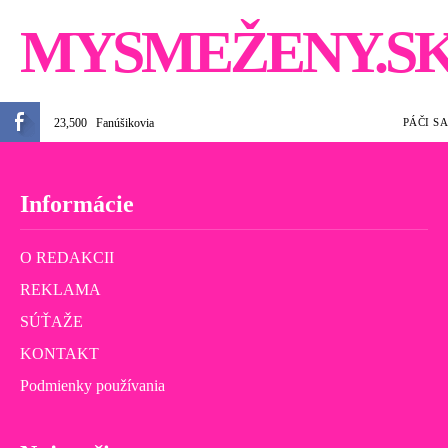
MYSMEŽENY.S
23,500
Fanúšikovia
PÁČI SA
Informácie
O REDAKCII
REKLAMA
SÚŤAŽE
KONTAKT
Podmienky používania