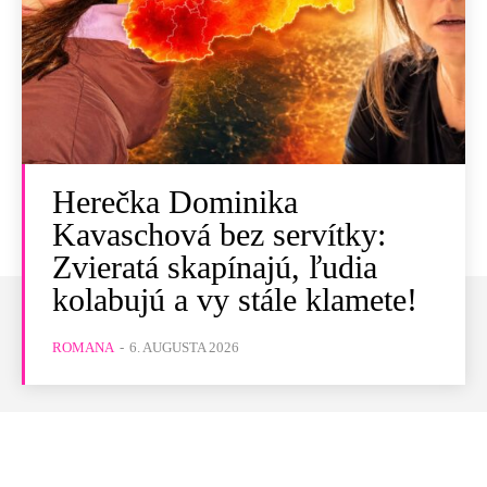
Herečka Dominika
Kavaschová bez servítky:
Zvieratá skapínajú, ľudia
kolabujú a vy stále klamete!
ROMANA
-
6. AUGUSTA 2026