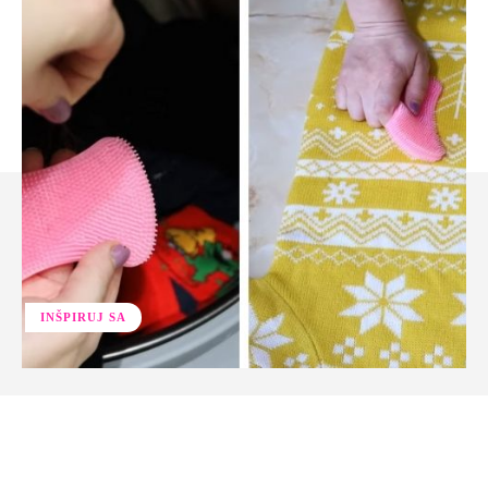
INŠPIRUJ SA
Facebook
Twitter
Pinterest
Whats