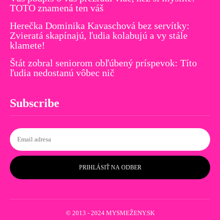
TOTO znamená ten váš
Herečka Dominika Kavaschová bez servítky:
Zvieratá skapínajú, ľudia kolabujú a vy stále
klamete!
Štát zobral seniorom obľúbený príspevok: Títo
ľudia nedostanú vôbec nič
Subscribe
PRIHLÁSIŤ NA ODBER
© 2013 - 2024 MYSMEŽENY.SK