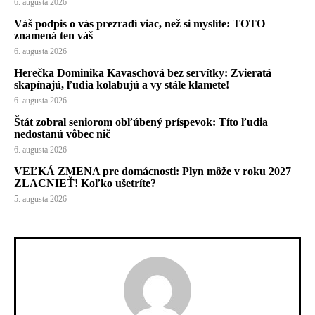
6. augusta 2026
Váš podpis o vás prezradí viac, než si myslíte: TOTO
znamená ten váš
6. augusta 2026
Herečka Dominika Kavaschová bez servítky: Zvieratá
skapínajú, ľudia kolabujú a vy stále klamete!
6. augusta 2026
Štát zobral seniorom obľúbený príspevok: Títo ľudia
nedostanú vôbec nič
6. augusta 2026
VEĽKÁ ZMENA pre domácnosti: Plyn môže v roku 2027
ZLACNIEŤ! Koľko ušetríte?
5. augusta 2026