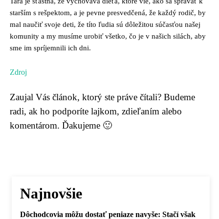
Tara je šťastná, že vychováva dieťa, ktoré vie, ako sa správať k
starším s rešpektom, a je pevne presvedčená, že každý rodič, by
mal naučiť svoje deti, že títo ľudia sú dôležitou súčasťou našej
komunity a my musíme urobiť všetko, čo je v našich silách, aby
sme im spríjemnili ich dni.
Zdroj
Zaujal Vás článok, ktorý ste práve čítali? Budeme
radi, ak ho podporíte lajkom, zdieľaním alebo
komentárom. Ďakujeme 🙂
Najnovšie
Dôchodcovia môžu dostať peniaze navyše: Stačí však