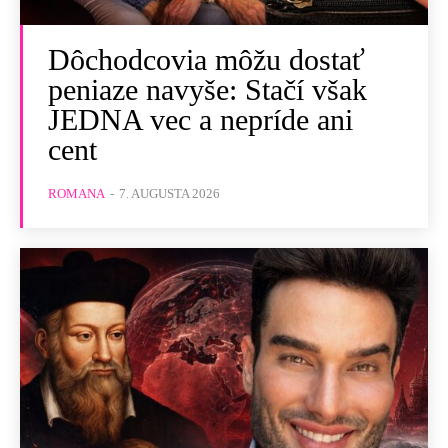
Dôchodcovia môžu dostať
peniaze navyše: Stačí však
JEDNA vec a nepríde ani
cent
ROMANA
-
7. AUGUSTA 2026