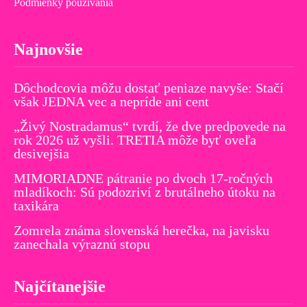
Podmienky používania
Najnovšie
Dôchodcovia môžu dostať peniaze navyše: Stačí
však JEDNA vec a nepríde ani cent
„Živý Nostradamus“ tvrdí, že dve predpovede na
rok 2026 už vyšli. TRETIA môže byť oveľa
desivejšia
MIMORIADNE pátranie po dvoch 17-ročných
mladíkoch: Sú podozriví z brutálneho útoku na
taxikára
Zomrela známa slovenská herečka, na javisku
zanechala výraznú stopu
Najčítanejšie