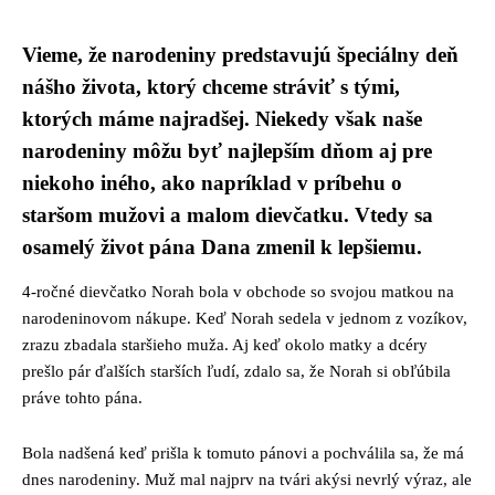
Vieme, že narodeniny predstavujú špeciálny deň
nášho života, ktorý chceme stráviť s tými,
ktorých máme najradšej. Niekedy však naše
narodeniny môžu byť najlepším dňom aj pre
niekoho iného, ​​ako napríklad v príbehu o
staršom mužovi a malom dievčatku. Vtedy sa
osamelý život pána Dana zmenil k lepšiemu.
4-ročné dievčatko Norah bola v obchode so svojou matkou na
narodeninovom nákupe. Keď Norah sedela v jednom z vozíkov,
zrazu zbadala staršieho muža. Aj keď okolo matky a dcéry
prešlo pár ďalších starších ľudí, zdalo sa, že Norah si obľúbila
práve tohto pána.
Bola nadšená keď prišla k tomuto pánovi a pochválila sa, že má
dnes narodeniny. Muž mal najprv na tvári akýsi nevrlý výraz, ale