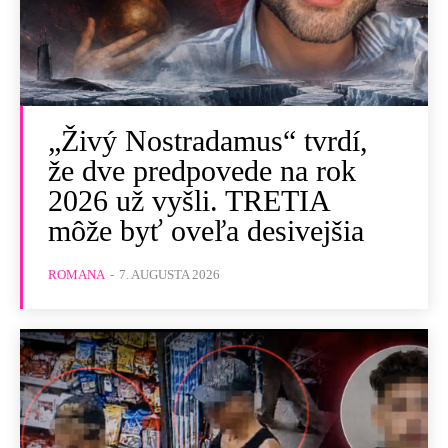
„Živý Nostradamus“ tvrdí,
že dve predpovede na rok
2026 už vyšli. TRETIA
môže byť oveľa desivejšia
ROMANA
-
7. AUGUSTA 2026