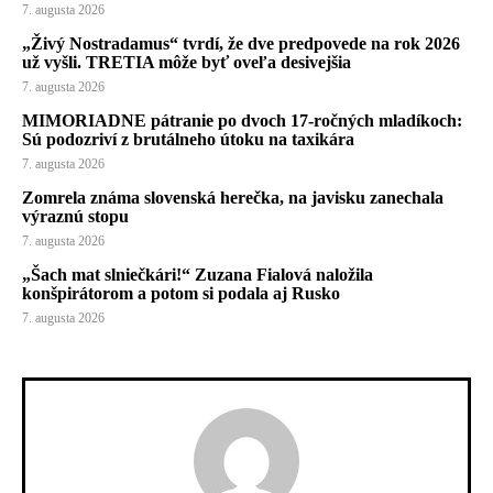
7. augusta 2026
„Živý Nostradamus“ tvrdí, že dve predpovede na rok 2026
už vyšli. TRETIA môže byť oveľa desivejšia
7. augusta 2026
MIMORIADNE pátranie po dvoch 17-ročných mladíkoch:
Sú podozriví z brutálneho útoku na taxikára
7. augusta 2026
Zomrela známa slovenská herečka, na javisku zanechala
výraznú stopu
7. augusta 2026
„Šach mat slniečkári!“ Zuzana Fialová naložila
konšpirátorom a potom si podala aj Rusko
7. augusta 2026