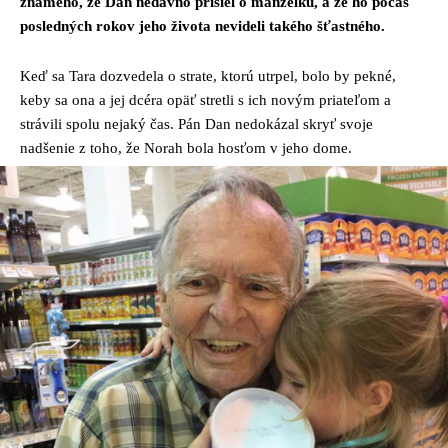
známeho, že Dan nedávno prišiel o manželku, a že ho počas
posledných rokov jeho života nevideli takého šťastného.
Keď sa Tara dozvedela o strate, ktorú utrpel, bolo by pekné,
keby sa ona a jej dcéra opäť stretli s ich novým priateľom a
strávili spolu nejaký čas. Pán Dan nedokázal skryť svoje
nadšenie z toho, že Norah bola hosťom v jeho dome.