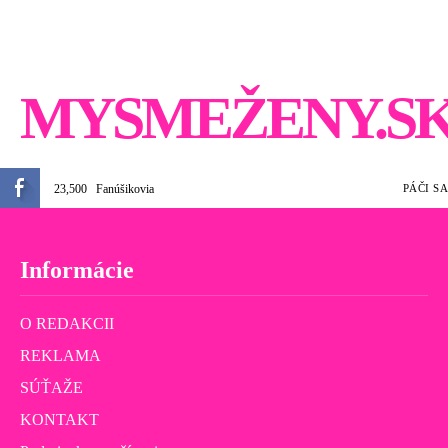
MYSMEŽENY.S
23,500
Fanúšikovia
PÁČI SA
Informácie
O REDAKCII
REKLAMA
SÚŤAŽE
KONTAKT