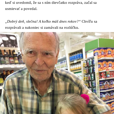
keď si uvedomil, že sa s ním dievčatko rozpráva, začal sa
usmievať a povedal.
„Dobrý deň, slečna! A koľko máš dnes rokov?“
Chvíľu sa
rozprávali a nakoniec si zamávali na rozlúčku.