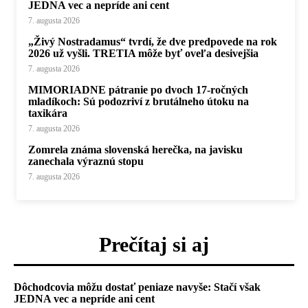
JEDNA vec a nepríde ani cent
7. augusta 2026
„Živý Nostradamus“ tvrdí, že dve predpovede na rok
2026 už vyšli. TRETIA môže byť oveľa desivejšia
7. augusta 2026
MIMORIADNE pátranie po dvoch 17-ročných
mladíkoch: Sú podozriví z brutálneho útoku na
taxikára
7. augusta 2026
Zomrela známa slovenská herečka, na javisku
zanechala výraznú stopu
7. augusta 2026
Prečítaj si aj
Dôchodcovia môžu dostať peniaze navyše: Stačí však
JEDNA vec a nepríde ani cent