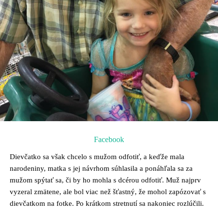
Facebook
Dievčatko sa však chcelo s mužom odfotiť, a keďže mala
narodeniny, matka s jej návrhom súhlasila a ponáhľala sa za
mužom spýtať sa, či by ho mohla s dcérou odfotiť. Muž najprv
vyzeral zmätene, ale bol viac než šťastný, že mohol zapózovať s
dievčatkom na fotke. Po krátkom stretnutí sa nakoniec rozlúčili.