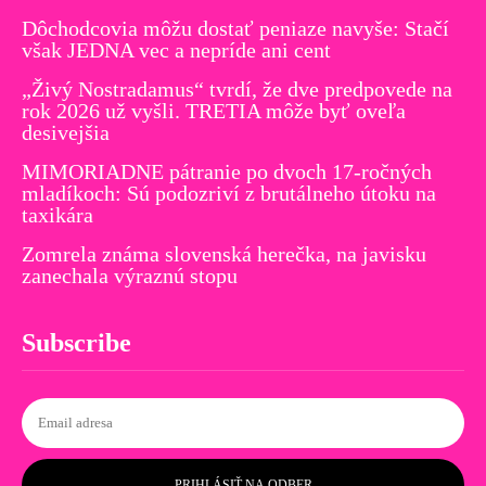
Dôchodcovia môžu dostať peniaze navyše: Stačí
však JEDNA vec a nepríde ani cent
„Živý Nostradamus“ tvrdí, že dve predpovede na
rok 2026 už vyšli. TRETIA môže byť oveľa
desivejšia
MIMORIADNE pátranie po dvoch 17-ročných
mladíkoch: Sú podozriví z brutálneho útoku na
taxikára
Zomrela známa slovenská herečka, na javisku
zanechala výraznú stopu
Subscribe
PRIHLÁSIŤ NA ODBER