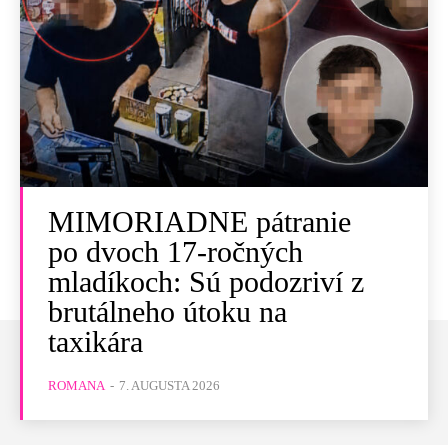
MIMORIADNE pátranie
po dvoch 17-ročných
mladíkoch: Sú podozriví z
brutálneho útoku na
taxikára
ROMANA
-
7. AUGUSTA 2026