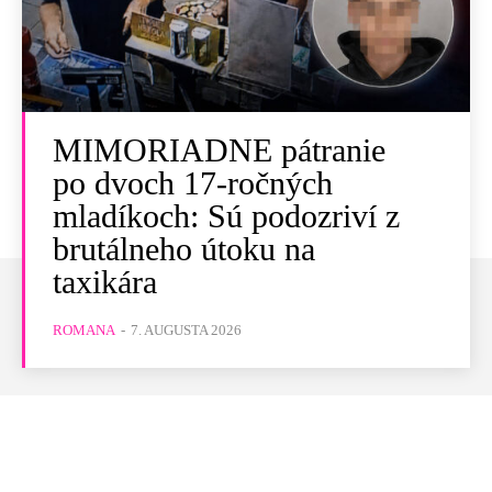
MIMORIADNE pátranie
po dvoch 17-ročných
mladíkoch: Sú podozriví z
brutálneho útoku na
taxikára
ROMANA
-
7. AUGUSTA 2026