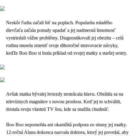
Neskôr ľudia začali biť na poplach. Popularita mladého
dievčaťa začala pomaly upadať a jej nadmernú hmotnosť
vystriedali vážne problémy. Diagnostikovali jej obezitu – celá
rodina musela zmeniť svoje dlhoročné stravovacie návyky,
keďže Boo Boo si brala príklad od svojej matky a staršej sestry.
Avšak matka bývalej hviezdy nestrácala hlavu. Obrátila sa na
televíznych magnátov s novou prosbou. Keď jej to schválili,
dostala svoju vlastnú TV šou, kde sa snažila chudnúť.
Boo Boo nepomohla ani okamžitá podpora zo strany jej matky.
12-ročná Alana dokonca nazvala doktora, ktorý jej povedal, aby