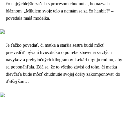
čo najrýchlejšie začala s procesom chudnutia, ho nazvala
bláznom. „Milujem svoje telo a nemám sa za čo hanbiť!“ –
povedala malá modelka.
Je ťažko povedať, či matka a staršia sestra budú môcť
presvedčiť bývalú hviezdičku o potrebe zbavenia sa zlých
návykov a prebytočných kilogramov. Lekári urgujú rodinu, aby
sa poponáhľala. Zdá sa, že to všetko závisí od toho, či matka
dievčaťa bude môcť chudnutie svojej dcéry zakomponovať do
ďalšej šou…