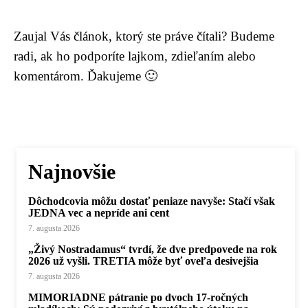
Zaujal Vás článok, ktorý ste práve čítali? Budeme
radi, ak ho podporíte lajkom, zdieľaním alebo
komentárom. Ďakujeme 🙂
Najnovšie
Dôchodcovia môžu dostať peniaze navyše: Stačí však
JEDNA vec a nepríde ani cent
7. augusta 2026
„Živý Nostradamus“ tvrdí, že dve predpovede na rok
2026 už vyšli. TRETIA môže byť oveľa desivejšia
7. augusta 2026
MIMORIADNE pátranie po dvoch 17-ročných