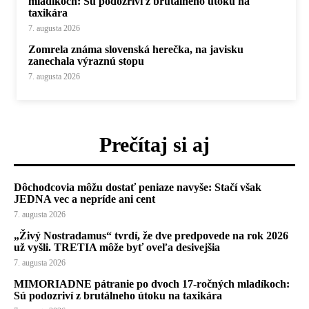
mladíkoch: Sú podozriví z brutálneho útoku na
taxikára
7. augusta 2026
Zomrela známa slovenská herečka, na javisku
zanechala výraznú stopu
7. augusta 2026
Prečítaj si aj
Dôchodcovia môžu dostať peniaze navyše: Stačí však
JEDNA vec a nepríde ani cent
7. augusta 2026
„Živý Nostradamus“ tvrdí, že dve predpovede na rok 2026
už vyšli. TRETIA môže byť oveľa desivejšia
7. augusta 2026
MIMORIADNE pátranie po dvoch 17-ročných mladíkoch:
Sú podozriví z brutálneho útoku na taxikára