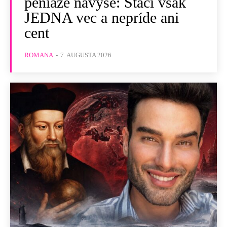
peniaze navyše: Stačí však
JEDNA vec a nepríde ani
cent
ROMANA
-
7. AUGUSTA 2026