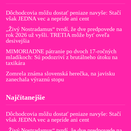
Dôchodcovia môžu dostať peniaze navyše: Stačí
však JEDNA vec a nepríde ani cent
„Živý Nostradamus“ tvrdí, že dve predpovede na
rok 2026 už vyšli. TRETIA môže byť oveľa
desivejšia
MIMORIADNE pátranie po dvoch 17-ročných
mladíkoch: Sú podozriví z brutálneho útoku na
taxikára
Zomrela známa slovenská herečka, na javisku
zanechala výraznú stopu
Najčítanejšie
Dôchodcovia môžu dostať peniaze navyše: Stačí
však JEDNA vec a nepríde ani cent
„Živý Nostradamus“ tvrdí, že dve predpovede na