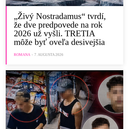
„Živý Nostradamus“ tvrdí,
že dve predpovede na rok
2026 už vyšli. TRETIA
môže byť oveľa desivejšia
ROMANA
-
7. AUGUSTA 2026