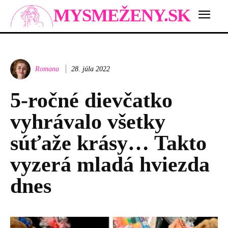
MYSMEŽENY.SK
Romana
28. júla 2022
5-ročné dievčatko
vyhrávalo všetky
súťaže krásy… Takto
vyzerá mladá hviezda
dnes