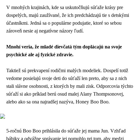
V mnohých krajinách, kde sa uskutočňujú súťaže krásy pre
dospelých, majú zaužívané, že ich predchádzajú tie s detskými
účastníkmi. Jedná sa o populárne podujatie, ktoré so sebou
zároveň nesie aj negatívne názory ľudí.
Mnohí veria, že mladé dievčatá tým doplácajú na svoje
psychické ale aj fyzické zdravie.
Taktiež sú prekvapení rodičmi malých modeliek. Dospelí totiž
vedome posielajú svoje deti do súťaží len preto, aby sa z nich
stali slávne osobnosti, z ktorých by mali zisk. Odporcovia týchto
súťaží si ako príklad berú osud malej Alany Thompsonovej,
alebo ako sa ona najradšej nazýva, Honey Boo Boo.
5-ročnú Boo Boo prihlásila do súťaže jej mama Jun. Vzhľad
bábiky a odvážne správanie jej pomohlo pri tom, aby medzi