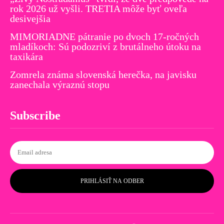
rok 2026 už vyšli. TRETIA môže byť oveľa
desivejšia
MIMORIADNE pátranie po dvoch 17-ročných
mladíkoch: Sú podozriví z brutálneho útoku na
taxikára
Zomrela známa slovenská herečka, na javisku
zanechala výraznú stopu
Subscribe
PRIHLÁSIŤ NA ODBER