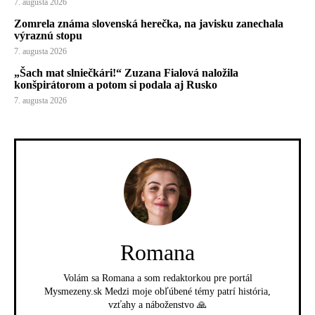
7. augusta 2026
Zomrela známa slovenská herečka, na javisku zanechala
výraznú stopu
7. augusta 2026
„Šach mat slniečkári!“ Zuzana Fialová naložila
konšpirátorom a potom si podala aj Rusko
7. augusta 2026
Romana
Volám sa Romana a som redaktorkou pre portál
Mysmezeny.sk Medzi moje obľúbené témy patrí história,
vzťahy a náboženstvo 🙏