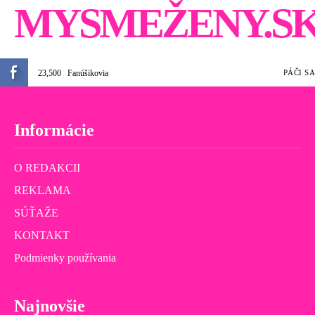
MYSMEŽENY.S
23,500
Fanúšikovia
PÁČI SA
Informácie
O REDAKCII
REKLAMA
SÚŤAŽE
KONTAKT
Podmienky používania
Najnovšie