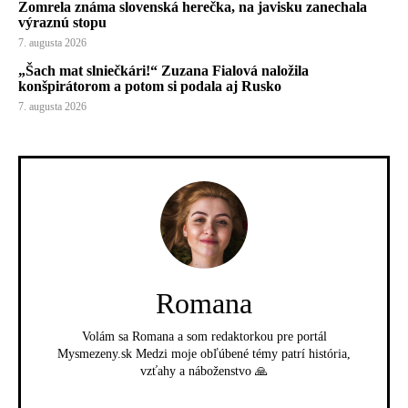
Zomrela známa slovenská herečka, na javisku zanechala
výraznú stopu
7. augusta 2026
„Šach mat slniečkári!“ Zuzana Fialová naložila
konšpirátorom a potom si podala aj Rusko
7. augusta 2026
Romana
Volám sa Romana a som redaktorkou pre portál
Mysmezeny.sk Medzi moje obľúbené témy patrí história,
vzťahy a náboženstvo 🙏