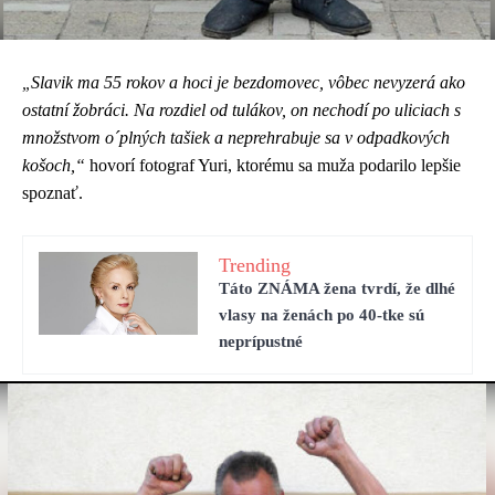
Slavik ma 55 rokov a hoci je bezdomovec, vôbec nevyzerá ako
„
ostatní žobráci. Na rozdiel od tulákov, on nechodí po uliciach s
množstvom o´plných tašiek a neprehrabuje sa v odpadkových
košoch,“
hovorí fotograf Yuri, ktorému sa muža podarilo lepšie
spoznať.
Trending
Táto ZNÁMA žena tvrdí, že dlhé
vlasy na ženách po 40-tke sú
neprípustné