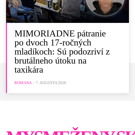
MIMORIADNE pátranie
po dvoch 17-ročných
mladíkoch: Sú podozriví z
brutálneho útoku na
taxikára
ROMANA
-
7. AUGUSTA 2026