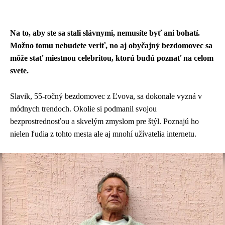
Facebook
Twitter
Pinterest
Whats
Na to, aby ste sa stali slávnymi, nemusíte byť ani bohatí.
Možno tomu nebudete veriť, no aj obyčajný bezdomovec sa
môže stať miestnou celebritou, ktorú budú poznať na celom
svete.
Slavik, 55-ročný bezdomovec z Ľvova, sa dokonale vyzná v
módnych trendoch. Okolie si podmanil svojou
bezprostrednosťou a skvelým zmyslom pre štýl. Poznajú ho
nielen ľudia z tohto mesta ale aj mnohí užívatelia internetu.