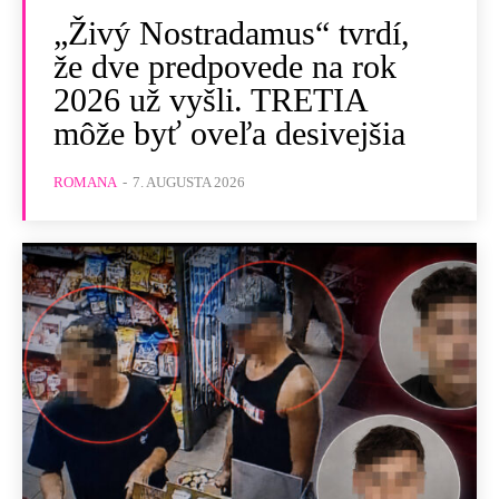
„Živý Nostradamus“ tvrdí,
že dve predpovede na rok
2026 už vyšli. TRETIA
môže byť oveľa desivejšia
ROMANA
-
7. AUGUSTA 2026