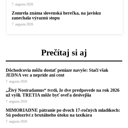
7. augusta 2026
Zomrela známa slovenská herečka, na javisku
zanechala výraznú stopu
7. augusta 2026
Prečítaj si aj
Dôchodcovia môžu dostať peniaze navyše: Stačí však
JEDNA vec a nepríde ani cent
7. augusta 2026
„Živý Nostradamus“ tvrdí, že dve predpovede na rok 2026
už vyšli. TRETIA môže byť oveľa desivejšia
7. augusta 2026
MIMORIADNE pátranie po dvoch 17-ročných mladíkoch:
Sú podozriví z brutálneho útoku na taxikára
7. augusta 2026