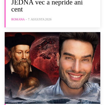
JEDNA vec a nepríde ani
cent
ROMANA
-
7. AUGUSTA 2026