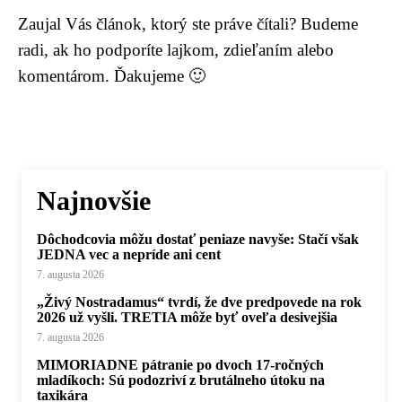
Zaujal Vás článok, ktorý ste práve čítali? Budeme
radi, ak ho podporíte lajkom, zdieľaním alebo
komentárom. Ďakujeme 🙂
Najnovšie
Dôchodcovia môžu dostať peniaze navyše: Stačí však
JEDNA vec a nepríde ani cent
7. augusta 2026
„Živý Nostradamus“ tvrdí, že dve predpovede na rok
2026 už vyšli. TRETIA môže byť oveľa desivejšia
7. augusta 2026
MIMORIADNE pátranie po dvoch 17-ročných
mladíkoch: Sú podozriví z brutálneho útoku na
taxikára