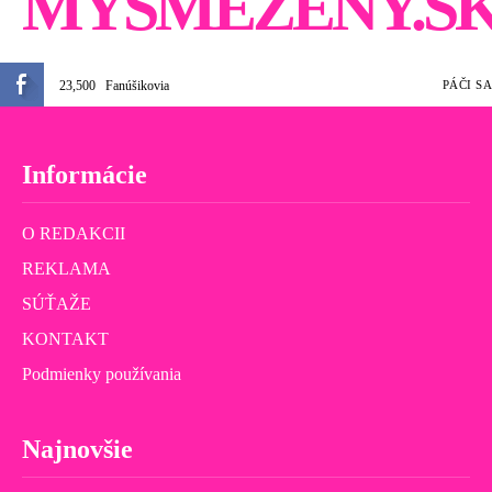
MYSMEŽENY.S
23,500
Fanúšikovia
PÁČI SA
Informácie
O REDAKCII
REKLAMA
SÚŤAŽE
KONTAKT
Podmienky používania
Najnovšie