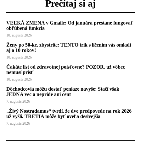
Prečítaj si aj
VEĽKÁ ZMENA v Gmaile: Od januára prestane fungovať
obľúbená funkcia
10. augusta 2026
Ženy po 50-ke, zbystrite: TENTO trik s líčením vás omladí
aj o 10 rokov!
10. augusta 2026
Čakáte list od zdravotnej poisťovne? POZOR, už vôbec
nemusí prísť
10. augusta 2026
Dôchodcovia môžu dostať peniaze navyše: Stačí však
JEDNA vec a nepríde ani cent
7. augusta 2026
„Živý Nostradamus“ tvrdí, že dve predpovede na rok 2026
už vyšli. TRETIA môže byť oveľa desivejšia
7. augusta 2026