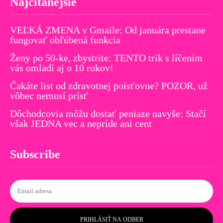
Najčítanejšie
VEĽKÁ ZMENA v Gmaile: Od januára prestane
fungovať obľúbená funkcia
Ženy po 50-ke, zbystrite: TENTO trik s líčením
vás omladí aj o 10 rokov!
Čakáte list od zdravotnej poisťovne? POZOR, už
vôbec nemusí prísť
Dôchodcovia môžu dostať peniaze navyše: Stačí
však JEDNA vec a nepríde ani cent
Subscribe
PRIHLÁSIŤ NA ODBER