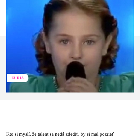
ĽUDIA
Facebook
Twitter
Pinterest
Whats
Kto si myslí, že talent sa nedá zdediť, by si mal pozrieť