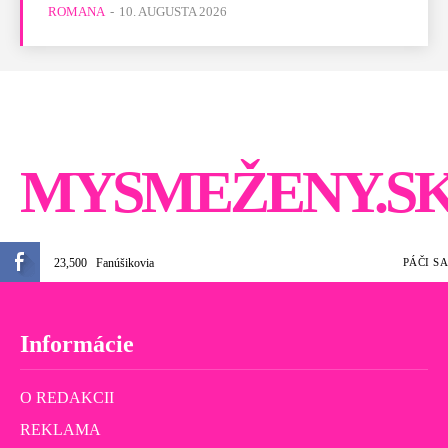
ROMANA
-
10. AUGUSTA 2026
MYSMEŽENY.S
23,500
Fanúšikovia
PÁČI SA
Informácie
O REDAKCII
REKLAMA