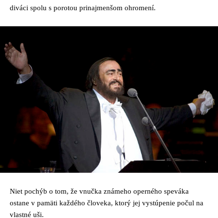
diváci spolu s porotou prinajmenšom ohromení.
Niet pochýb o tom, že vnučka známeho operného speváka
ostane v pamäti každého človeka, ktorý jej vystúpenie počul na
vlastné uši.