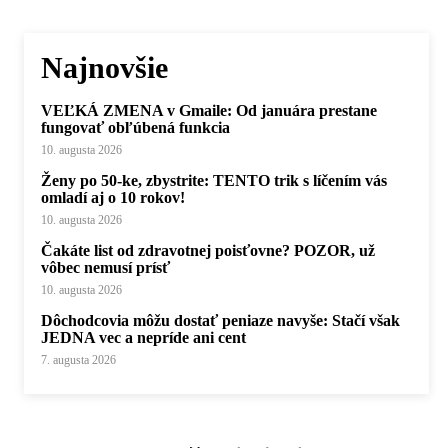
Najnovšie
VEĽKÁ ZMENA v Gmaile: Od januára prestane
fungovať obľúbená funkcia
10. augusta 2026
Ženy po 50-ke, zbystrite: TENTO trik s líčením vás
omladí aj o 10 rokov!
10. augusta 2026
Čakáte list od zdravotnej poisťovne? POZOR, už
vôbec nemusí prísť
10. augusta 2026
Dôchodcovia môžu dostať peniaze navyše: Stačí však
JEDNA vec a nepríde ani cent
7. augusta 2026