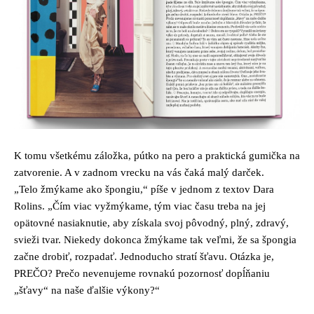
K tomu všetkému záložka, pútko na pero a praktická gumička na
zatvorenie. A v zadnom vrecku na vás čaká malý darček.
„Telo žmýkame ako špongiu,“ píše v jednom z textov Dara
Rolins. „Čím viac vyžmýkame, tým viac času treba na jej
opätovné nasiaknutie, aby získala svoj pôvodný, plný, zdravý,
svieži tvar. Niekedy dokonca žmýkame tak veľmi, že sa špongia
začne drobiť, rozpadať. Jednoducho stratí šťavu. Otázka je,
PREČO? Prečo nevenujeme rovnakú pozornosť dopĺňaniu
„šťavy“ na naše ďalšie výkony?“