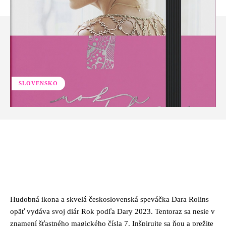
SLOVENSKO
Facebook
Twitter
Pinterest
Whats
Hudobná ikona a skvelá československá speváčka Dara Rolins
opäť vydáva svoj diár Rok podľa Dary 2023. Tentoraz sa nesie v
znamení šťastného magického čísla 7. Inšpirujte sa ňou a prežite