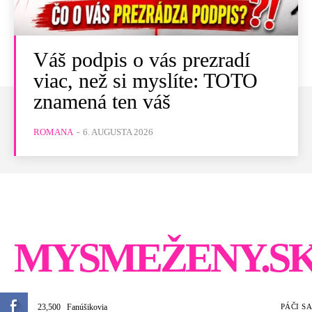
Váš podpis o vás prezradí
viac, než si myslíte: TOTO
znamená ten váš
ROMANA
-
6. AUGUSTA 2026
MYSMEŽENY.S
23,500
Fanúšikovia
PÁČI SA