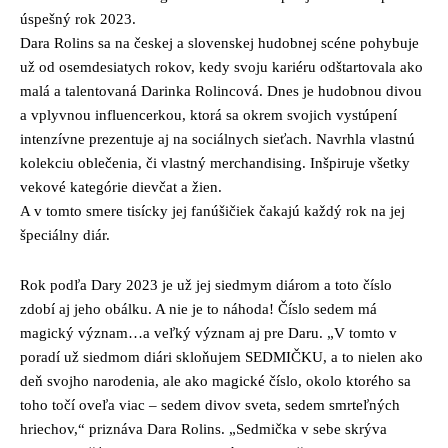
úspešný rok 2023.
Dara Rolins sa na českej a slovenskej hudobnej scéne pohybuje
už od osemdesiatych rokov, kedy svoju kariéru odštartovala ako
malá a talentovaná Darinka Rolincová. Dnes je hudobnou divou
a vplyvnou influencerkou, ktorá sa okrem svojich vystúpení
intenzívne prezentuje aj na sociálnych sieťach. Navrhla vlastnú
kolekciu oblečenia, či vlastný merchandising. Inšpiruje všetky
vekové kategórie dievčat a žien.
A v tomto smere tisícky jej fanúšičiek čakajú každý rok na jej
špeciálny diár.
Rok podľa Dary 2023 je už jej siedmym diárom a toto číslo
zdobí aj jeho obálku. A nie je to náhoda! Číslo sedem má
magický význam…a veľký význam aj pre Daru. „V tomto v
poradí už siedmom diári skloňujem SEDMIČKU, a to nielen ako
deň svojho narodenia, ale ako magické číslo, okolo ktorého sa
toho točí oveľa viac – sedem divov sveta, sedem smrteľných
hriechov,“ priznáva Dara Rolins. „Sedmička v sebe skrýva