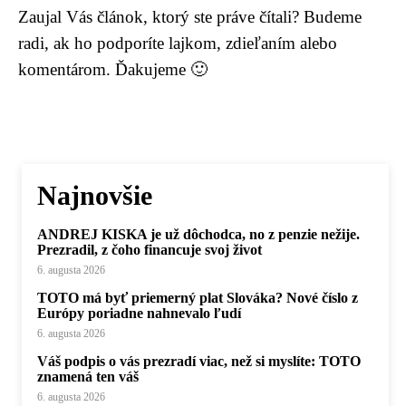
Zaujal Vás článok, ktorý ste práve čítali? Budeme
radi, ak ho podporíte lajkom, zdieľaním alebo
komentárom. Ďakujeme 🙂
Najnovšie
ANDREJ KISKA je už dôchodca, no z penzie nežije.
Prezradil, z čoho financuje svoj život
6. augusta 2026
TOTO má byť priemerný plat Slováka? Nové číslo z
Európy poriadne nahnevalo ľudí
6. augusta 2026
Váš podpis o vás prezradí viac, než si myslíte: TOTO
znamená ten váš
6. augusta 2026