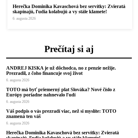
Herečka Dominika Kavaschová bez servítky: Zvieratá
skapínajú, ľudia kolabujú a vy stále klamete!
6. augusta 2026
Prečítaj si aj
ANDREJ KISKA je už dôchodca, no z penzie nežije.
Prezradil, z čoho financuje svoj život
6. augusta 2026
TOTO má byť priemerný plat Slováka? Nové číslo z
Európy poriadne nahnevalo ľudí
6. augusta 2026
Váš podpis o vás prezradí viac, než si myslíte: TOTO
znamená ten váš
6. augusta 2026
Herečka Dominika Kavaschová bez servítky: Zvieratá
skapínajú, ľudia kolabujú a vy stále klamete!