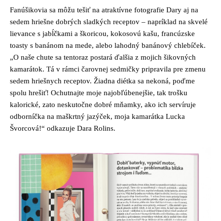
Fanúšikovia sa môžu tešiť na atraktívne fotografie Dary aj na
sedem hriešne dobrých sladkých receptov – napríklad na skvelé
lievance s jabĺčkami a škoricou, kokosovú kašu, francúzske
toasty s banánom na mede, alebo lahodný banánový chlebíček.
„O naše chute sa tentoraz postará ďalšia z mojich šikovných
kamarátok. Tá v rámci čarovnej sedmičky pripravila pre zmenu
sedem hriešnych receptov. Žiadna diétka sa nekoná, poďme
spolu hrešiť! Ochutnajte moje najobľúbenejšie, tak trošku
kalorické, zato neskutočne dobré mňamky, ako ich servíruje
odborníčka na maškrtný jazýček, moja kamarátka Lucka
Švorcová!“ odkazuje Dara Rolins.