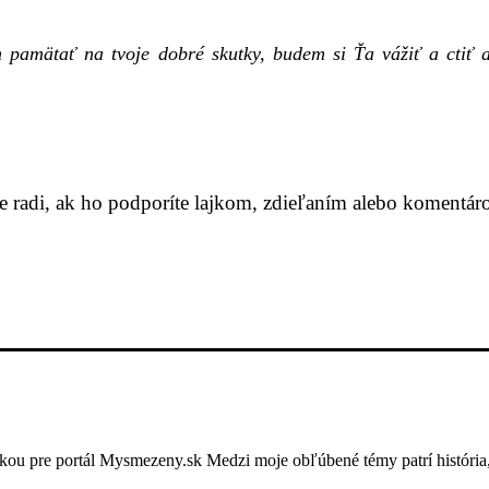
 pamätať na tvoje dobré skutky, budem si Ťa vážiť a ctiť 
me radi, ak ho podporíte lajkom, zdieľaním alebo komentár
ou pre portál Mysmezeny.sk Medzi moje obľúbené témy patrí história