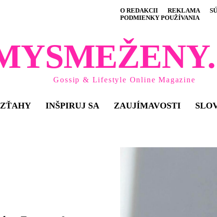
O REDAKCII
REKLAMA
S
PODMIENKY POUŽÍVANIA
MYSMEŽENY.
Gossip & Lifestyle Online Magazine
VZŤAHY
INŠPIRUJ SA
ZAUJÍMAVOSTI
SLO