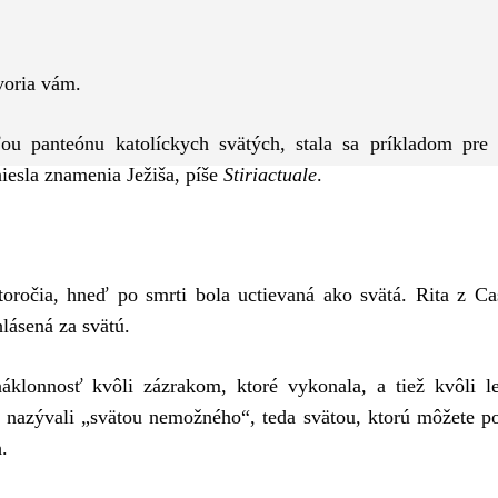
Pinterest
WhatsApp
tvoria vám.
ou panteónu katolíckych svätých, stala sa príkladom pre 
niesla znamenia Ježiša, píše
Stiriactuale
.
storočia, hneď po smrti bola uctievaná ako svätá. Rita z Ca
lásená za svätú.
náklonnosť kvôli zázrakom, ktoré vykonala, a tiež kvôli 
vo nazývali „svätou nemožného“, teda svätou, ktorú môžete p
.