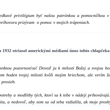
iedkavé privilégium byť našou patrónkou a pomocníčkou v 
o príhovoru prizývam o pomoc v mojich trápeniach.
ku 1932 otriasol americkými médiami únos tohto chlapčeka
srdnou pozornosťou! Doveď ju k milosti Božej a svojou ho
m hoden tvojej milosti kvôli mojim hriechom, ale verím ž
 prosieb.
potreby a modlitby tých, ktorí sa k tebe v nádeji prihováraj
ita, a nedovoľ, aby som sa od teba vzdialila, ak moje pros