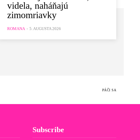
videla, naháňajú
zimomriavky
ROMANA
-
5. AUGUSTA 2026
PÁČI SA
Subscribe