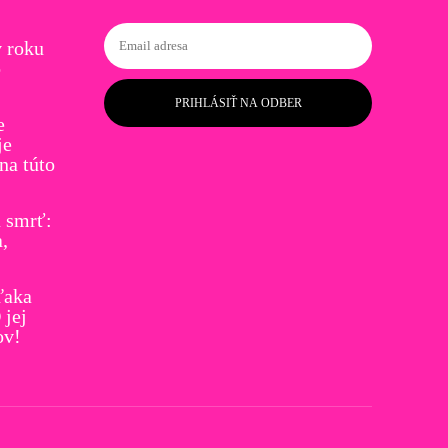
 roku
o
PRIHLÁSIŤ NA ODBER
e
je
a túto
ú smrť:
a,
ďaka
jej
ov!