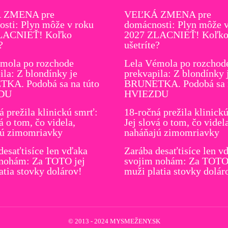
 ZMENA pre
VEĽKÁ ZMENA pre
sti: Plyn môže v roku
domácnosti: Plyn môže v
LACNIEŤ! Koľko
2027 ZLACNIEŤ! Koľk
?
ušetríte?
mola po rozchode
Lela Vémola po rozchod
ila: Z blondínky je
prekvapila: Z blondínky 
KA. Podobá sa na túto
BRUNETKA. Podobá sa n
DU
HVIEZDU
á prežila klinickú smrť:
18-ročná prežila klinick
á o tom, čo videla,
Jej slová o tom, čo videl
jú zimomriavky
naháňajú zimomriavky
desaťtisíce len vďaka
Zarába desaťtisíce len v
 nohám: Za TOTO jej
svojim nohám: Za TOTO 
atia stovky dolárov!
muži platia stovky dolár
© 2013 - 2024 MYSMEŽENY.SK