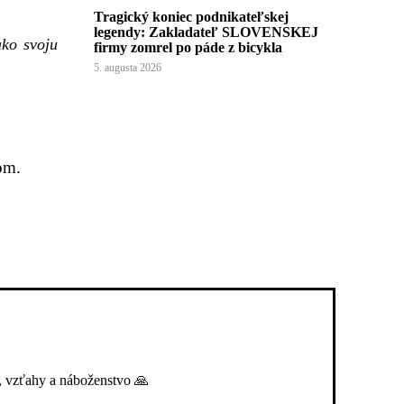
Tragický koniec podnikateľskej
legendy: Zakladateľ SLOVENSKEJ
ako svoju
firmy zomrel po páde z bicykla
5. augusta 2026
om.
, vzťahy a náboženstvo 🙏