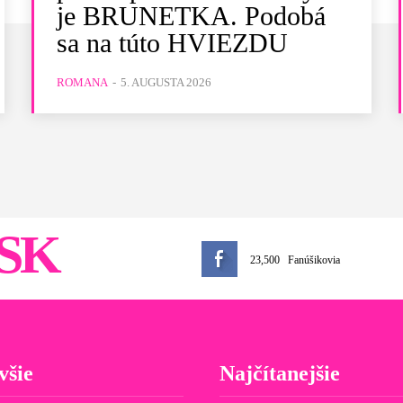
je BRUNETKA. Podobá
sa na túto HVIEZDU
ROMANA
-
5. AUGUSTA 2026
SK
23,500
Fanúšikovia
všie
Najčítanejšie