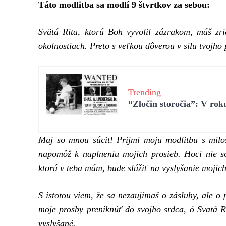
Táto modlitba sa modlí 9 štvrtkov za sebou:
Svätá Rita, ktorú Boh vyvolil zázrakom, máš zr
okolnostiach. Preto s veľkou dôverou v silu tvojh
Trending
“Zločin storočia”: V ro
Maj so mnou súcit! Prijmi moju modlitbu s milo
napomôž k naplneniu mojich prosieb. Hoci nie so
ktorú v teba mám, bude slúžiť na vyslyšanie mojich
S istotou viem, že sa nezaujímaš o zásluhy, ale o 
moje prosby preniknúť do svojho srdca, ó Svatá R
vyslyšané.