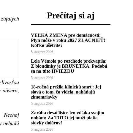
Prečítaj si aj
zúfalých
VEĽKÁ ZMENA pre domácnosti:
Plyn môže v roku 2027 ZLACNIEŤ!
Koľko ušetríte?
5. augusta 2026
Lela Vémola po rozchode prekvapila:
Z blondínky je BRUNETKA. Podobá
sa na túto HVIEZDU
5. augusta 2026
rlivosťou
18-ročná prežila klinickú smrť: Jej
e dôvera,
slová o tom, čo videla, naháňajú
zimomriavky
5. augusta 2026
Zarába desaťtisíce len vďaka svojim
ú. Nechaj
nohám: Za TOTO jej muži platia
by nebudú
stovky dolárov!
5. augusta 2026