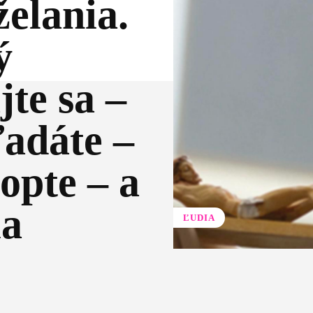
želania.
ý
jte sa –
ľadáte –
lopte – a
ia
ĽUDIA