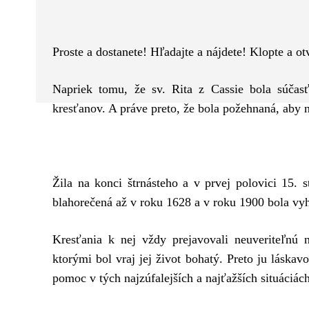
Facebook
Twitter
ZDIEĽAM
Proste a dostanete! Hľadajte a nájdete! Klopte a o
Napriek tomu, že sv. Rita z Cassie bola súčasť
kresťanov. A práve preto, že bola požehnaná, aby 
Žila na konci štrnásteho a v prvej polovici 15. 
blahorečená až v roku 1628 a v roku 1900 bola vyh
Kresťania k nej vždy prejavovali neuveriteľnú 
ktorými bol vraj jej život bohatý. Preto ju láska
pomoc v tých najzúfalejších a najťažších situáciách