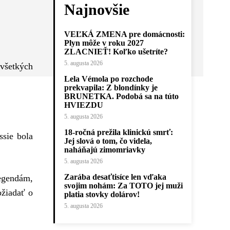
Najnovšie
VEĽKÁ ZMENA pre domácnosti:
Plyn môže v roku 2027
ZLACNIEŤ! Koľko ušetríte?
5. augusta 2026
všetkých
Lela Vémola po rozchode
prekvapila: Z blondínky je
BRUNETKA. Podobá sa na túto
HVIEZDU
5. augusta 2026
18-ročná prežila klinickú smrť:
ssie bola
Jej slová o tom, čo videla,
naháňajú zimomriavky
5. augusta 2026
Zarába desaťtisíce len vďaka
legendám,
svojim nohám: Za TOTO jej muži
ožiadať o
platia stovky dolárov!
5. augusta 2026