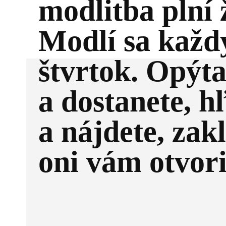
modlitba plní 
Modlí sa každ
štvrtok. Opýta
a dostanete, h
a nájdete, zak
oni vám otvor