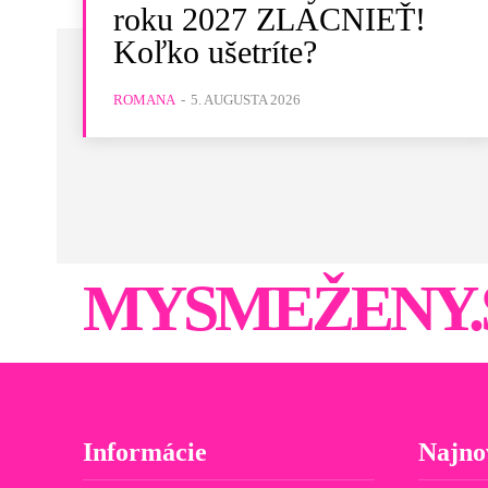
roku 2027 ZLACNIEŤ!
Koľko ušetríte?
ROMANA
-
5. AUGUSTA 2026
MYSMEŽENY.
Informácie
Najno