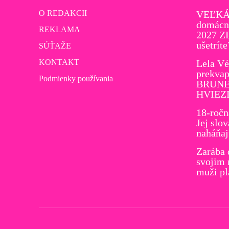
O REDAKCII
VEĽKÁ
domácno
REKLAMA
2027 Z
ušetríte
SÚŤAŽE
KONTAKT
Lela Vé
prekvap
Podmienky používania
BRUNET
HVIEZ
18-ročn
Jej slov
naháňa
Zarába 
svojim
muži pl