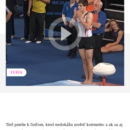
ĽUDIA
Facebook
Twitter
Pinterest
Whats
Tiež patríte k ľuďom, ktorí nedokážu urobiť kotrmelec a ak sa aj