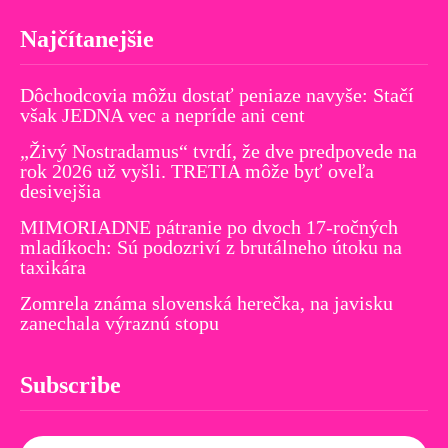
Najčítanejšie
Dôchodcovia môžu dostať peniaze navyše: Stačí
však JEDNA vec a nepríde ani cent
„Živý Nostradamus“ tvrdí, že dve predpovede na
rok 2026 už vyšli. TRETIA môže byť oveľa
desivejšia
MIMORIADNE pátranie po dvoch 17-ročných
mladíkoch: Sú podozriví z brutálneho útoku na
taxikára
Zomrela známa slovenská herečka, na javisku
zanechala výraznú stopu
Subscribe