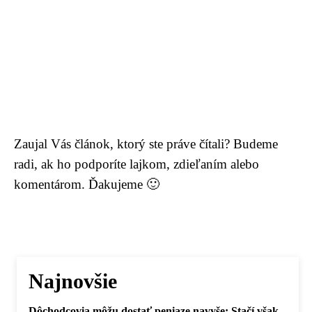
Zaujal Vás článok, ktorý ste práve čítali? Budeme
radi, ak ho podporíte lajkom, zdieľaním alebo
komentárom. Ďakujeme 🙂
Najnovšie
Dôchodcovia môžu dostať peniaze navyše: Stačí však