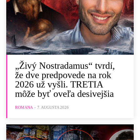
„Živý Nostradamus“ tvrdí,
že dve predpovede na rok
2026 už vyšli. TRETIA
môže byť oveľa desivejšia
ROMANA
-
7. AUGUSTA 2026