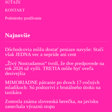
SÚŤAŽE
KONTAKT
Podmienky používania
Najnovšie
Dôchodcovia môžu dostať peniaze navyše: Stačí
však JEDNA vec a nepríde ani cent
„Živý Nostradamus“ tvrdí, že dve predpovede na
rok 2026 už vyšli. TRETIA môže byť oveľa
desivejšia
MIMORIADNE pátranie po dvoch 17-ročných
mladíkoch: Sú podozriví z brutálneho útoku na
taxikára
Zomrela známa slovenská herečka, na javisku
zanechala výraznú stopu