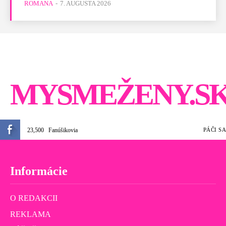
ROMANA
-
7. AUGUSTA 2026
MYSMEŽENY.S
23,500
Fanúšikovia
PÁČI SA
Informácie
O REDAKCII
REKLAMA