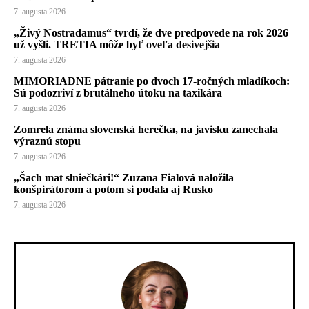
7. augusta 2026
„Živý Nostradamus“ tvrdí, že dve predpovede na rok 2026
už vyšli. TRETIA môže byť oveľa desivejšia
7. augusta 2026
MIMORIADNE pátranie po dvoch 17-ročných mladíkoch:
Sú podozriví z brutálneho útoku na taxikára
7. augusta 2026
Zomrela známa slovenská herečka, na javisku zanechala
výraznú stopu
7. augusta 2026
„Šach mat slniečkári!“ Zuzana Fialová naložila
konšpirátorom a potom si podala aj Rusko
7. augusta 2026