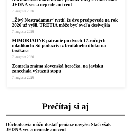
JEDNA vec a nepríde ani cent
7. augusta 2026
„Živý Nostradamus“ tvrdí, že dve predpovede na rok
2026 už vyšli. TRETIA môže byť oveľa desivejšia
7. augusta 2026
MIMORIADNE pátranie po dvoch 17-ročných
mladíkoch: Sú podozriví z brutálneho útoku na
taxikára
7. augusta 2026
Zomrela známa slovenská herečka, na javisku
zanechala výraznú stopu
7. augusta 2026
Prečítaj si aj
Dôchodcovia môžu dostať peniaze navyše: Stačí však
JEDNA vec a nepríde ani cent