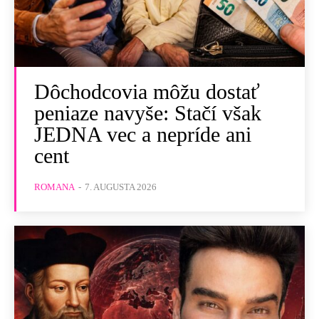
Dôchodcovia môžu dostať
peniaze navyše: Stačí však
JEDNA vec a nepríde ani
cent
ROMANA
-
7. AUGUSTA 2026