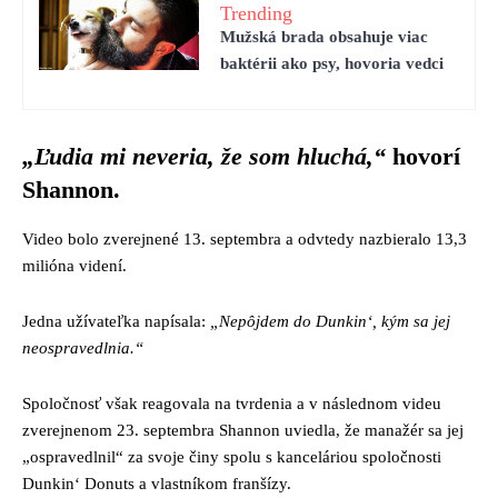
Trending
Mužská brada obsahuje viac
baktérii ako psy, hovoria vedci
„Ľudia mi neveria, že som hluchá,“
hovorí
Shannon.
Video bolo zverejnené 13. septembra a odvtedy nazbieralo 13,3
milióna videní.
Jedna užívateľka napísala:
„Nepôjdem do Dunkin‘, kým sa jej
neospravedlnia.“
Spoločnosť však reagovala na tvrdenia a v následnom videu
zverejnenom 23. septembra Shannon uviedla, že manažér sa jej
„ospravedlnil“ za svoje činy spolu s kanceláriou spoločnosti
Dunkin‘ Donuts a vlastníkom franšízy.