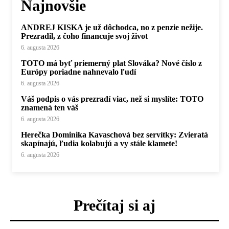
Najnovšie
ANDREJ KISKA je už dôchodca, no z penzie nežije.
Prezradil, z čoho financuje svoj život
6. augusta 2026
TOTO má byť priemerný plat Slováka? Nové číslo z
Európy poriadne nahnevalo ľudí
6. augusta 2026
Váš podpis o vás prezradí viac, než si myslíte: TOTO
znamená ten váš
6. augusta 2026
Herečka Dominika Kavaschová bez servítky: Zvieratá
skapínajú, ľudia kolabujú a vy stále klamete!
6. augusta 2026
Prečítaj si aj