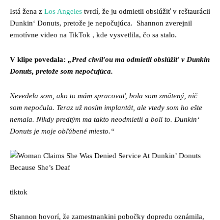
Istá žena z
Los Angeles
tvrdí, že ju odmietli obslúžiť v reštaurácii
Dunkin‘ Donuts, pretože je nepočujúca. Shannon zverejnil
emotívne video na TikTok , kde vysvetlila, čo sa stalo.
V klipe povedala:
„Pred chvíľou ma odmietli obslúžiť v Dunkin
Donuts, pretože som nepočujúca.
Nevedela som, ako to mám spracovať, bola som zmätený, nič
som nepočula. Teraz už nosím implantát, ale vtedy som ho ešte
nemala. Nikdy predtým ma takto neodmietli a bolí to. Dunkin‘
Donuts je moje obľúbené miesto.“
tiktok
Shannon hovorí, že zamestnankini pobočky dopredu oznámila,