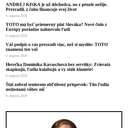
ANDREJ KISKA je už dôchodca, no z penzie nežije.
Prezradil, z čoho financuje svoj život
6. augusta 2026
TOTO má byť priemerný plat Slováka? Nové číslo z
Európy poriadne nahnevalo ľudí
6. augusta 2026
Váš podpis o vás prezradí viac, než si myslíte: TOTO
znamená ten váš
6. augusta 2026
Herečka Dominika Kavaschová bez servítky: Zvieratá
skapínajú, ľudia kolabujú a vy stále klamete!
6. augusta 2026
Štát zobral seniorom obľúbený príspevok: Títo ľudia
nedostanú vôbec nič
6. augusta 2026