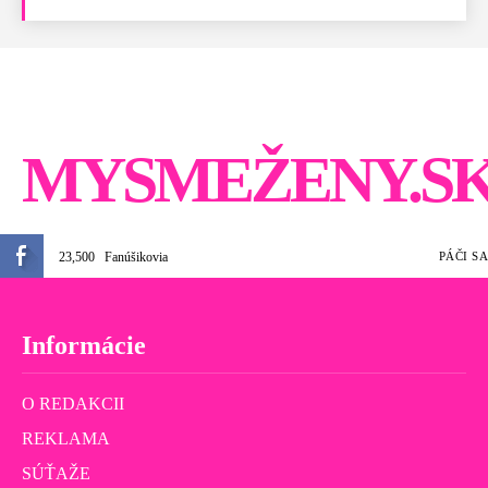
MYSMEŽENY.S
23,500
Fanúšikovia
PÁČI SA
Informácie
O REDAKCII
REKLAMA
SÚŤAŽE