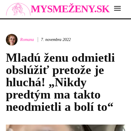
MYSMEŽENY.SK
Romana
7. novembra 2022
Mladú ženu odmietli
obslúžiť pretože je
hluchá! „Nikdy
predtým ma takto
neodmietli a bolí to“