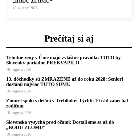
„BODU ZLOMU“
10. augusta 2026
Prečítaj si aj
Tehotné ženy v Číne majú zvláštne pravidlá: TOTO by
Slovenky poriadne PREKVAPILO
10. augusta 2026
13. dôchodky sú ZMRAZENÉ až do roku 2028: Seniori
dostanú najviac TÚTO SUMU
10. augusta 2026
Zomrel spolu s deťmi v Treblinke: Týchto 10 rád zanechal
rodičom
10. augusta 2026
Slovensko vysychá pred očami: Dostali sme sa až do
„BODU ZLOMU“
10. augusta 2026