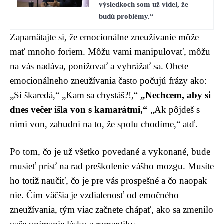
výsledkoch som už videl, že
budú problémy.“
Zapamätajte si, že emocionálne zneužívanie môže
mať mnoho foriem. Môžu vami manipulovať, môžu
na vás nadáva, ponižovať a vyhrážať sa. Obete
emocionálneho zneužívania často počujú frázy ako:
„Si škaredá,“ „Kam sa chystáš?!,“
„Nechcem, aby si
dnes večer išla von s kamarátmi,“
„Ak pôjdeš s
nimi von, zabudni na to, že spolu chodíme,“ atď.
Po tom, čo je už všetko povedané a vykonané, bude
musieť prísť na rad preškolenie vášho mozgu. Musíte
ho totiž naučiť, čo je pre vás prospešné a čo naopak
nie. Čím väčšia je vzdialenosť od emočného
zneužívania, tým viac začnete chápať, ako sa zmenilo