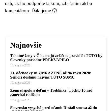
radi, ak ho podporíte lajkom, zdieľaním alebo
komentárom. Ďakujeme 🙂
Najnovšie
Tehotné ženy v Číne majú zvláštne pravidlá: TOTO by
Slovenky poriadne PREKVAPILO
10. augusta 2026
13. dôchodky sú ZMRAZENÉ až do roku 2028:
Seniori dostanú najviac TÚTO SUMU
10. augusta 2026
Zomrel spolu s deťmi v Treblinke: Týchto 10 rád
zanechal rodičom
10. augusta 2026
Slovensko vysychá pred očami: Dostali sme sa až do