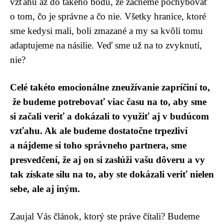
vzťahu až do takého bodu, že začneme pochybovať
o tom, čo je správne a čo nie. Všetky hranice, ktoré
sme kedysi mali, boli zmazané a my sa kvôli tomu
adaptujeme na násilie. Veď sme už na to zvyknutí,
nie?
Celé takéto emocionálne zneužívanie zapríčiní to,
že budeme potrebovať viac času na to, aby sme
si začali veriť a dokázali to využiť aj v budúcom
vzťahu. Ak ale budeme dostatočne trpezliví
a nájdeme si toho správneho partnera, sme
presvedčení, že aj on si zaslúži vašu dôveru a vy
tak získate silu na to, aby ste dokázali veriť nielen
sebe, ale aj iným.
Zaujal Vás článok, ktorý ste práve čítali? Budeme