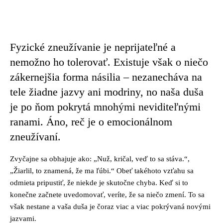
Facebook
Twitter
Pinterest
Whats
Fyzické zneužívanie je neprijateľné a
nemožno ho tolerovať. Existuje však o niečo
zákernejšia forma násilia – nezanecháva na
tele žiadne jazvy ani modriny, no naša duša
je po ňom pokrytá mnohými neviditeľnými
ranami. Áno, reč je o emocionálnom
zneužívaní.
Zvyčajne sa obhajuje ako: „Nuž, kričal, veď to sa stáva.“,
„Žiarlil, to znamená, že ma ľúbi.“ Obeť takéhoto vzťahu sa
odmieta pripustiť, že niekde je skutočne chyba. Keď si to
konečne začnete uvedomovať, veríte, že sa niečo zmení. To sa
však nestane a vaša duša je čoraz viac a viac pokrývaná novými
jazvami.