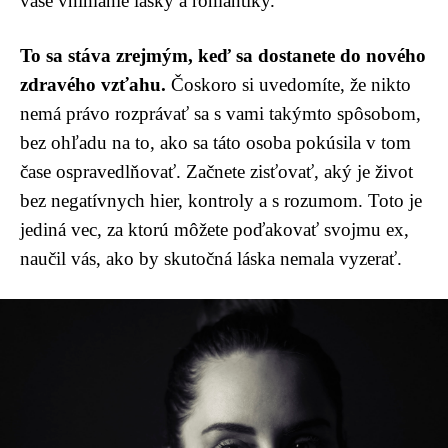
vaše vnímanie lásky a romantiky.
To sa stáva zrejmým, keď sa dostanete do nového
zdravého vzťahu.
Čoskoro si uvedomíte, že nikto
nemá právo rozprávať sa s vami takýmto spôsobom,
bez ohľadu na to, ako sa táto osoba pokúsila v tom
čase ospravedlňovať. Začnete zisťovať, aký je život
bez negatívnych hier, kontroly a s rozumom. Toto je
jediná vec, za ktorú môžete poďakovať svojmu ex,
naučil vás, ako by skutočná láska nemala vyzerať.