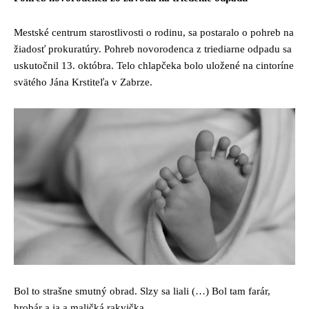
Mestské centrum starostlivosti o rodinu, sa postaralo o pohreb na
žiadosť prokuratúry. Pohreb novorodenca z triediarne odpadu sa
uskutočnil 13. októbra. Telo chlapčeka bolo uložené na cintoríne
svätého Jána Krstiteľa v Zabrze.
Bol to strašne smutný obrad. Slzy sa liali (…) Bol tam farár,
hrobár a ja a maličká rakvička.