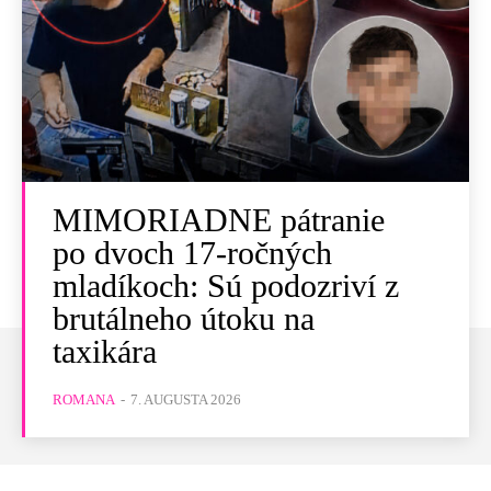
MIMORIADNE pátranie
po dvoch 17-ročných
mladíkoch: Sú podozriví z
brutálneho útoku na
taxikára
ROMANA
-
7. AUGUSTA 2026