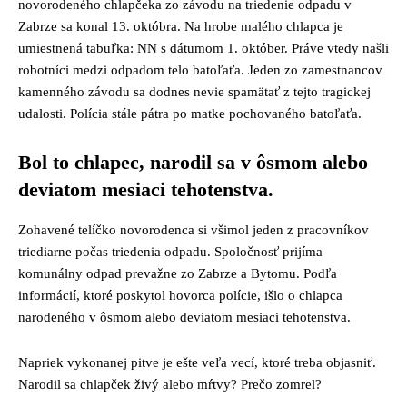
novorodeného chlapčeka zo závodu na triedenie odpadu v
Zabrze sa konal 13. októbra. Na hrobe malého chlapca je
umiestnená tabuľka: NN s dátumom 1. október. Práve vtedy našli
robotníci medzi odpadom telo batoľaťa. Jeden zo zamestnancov
kamenného závodu sa dodnes nevie spamätať z tejto tragickej
udalosti. Polícia stále pátra po matke pochovaného batoľaťa.
Bol to chlapec, narodil sa v ôsmom alebo
deviatom mesiaci tehotenstva.
Zohavené telíčko novorodenca si všimol jeden z pracovníkov
triediarne počas triedenia odpadu. Spoločnosť prijíma
komunálny odpad prevažne zo Zabrze a Bytomu. Podľa
informácií, ktoré poskytol hovorca polície, išlo o chlapca
narodeného v ôsmom alebo deviatom mesiaci tehotenstva.
Napriek vykonanej pitve je ešte veľa vecí, ktoré treba objasniť.
Narodil sa chlapček živý alebo mŕtvy? Prečo zomrel?