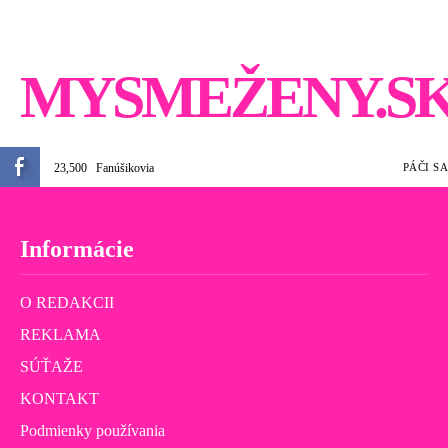
MYSMEŽENY.S
23,500
Fanúšikovia
PÁČI SA
Informácie
O REDAKCII
REKLAMA
SÚŤAŽE
KONTAKT
Podmienky používania