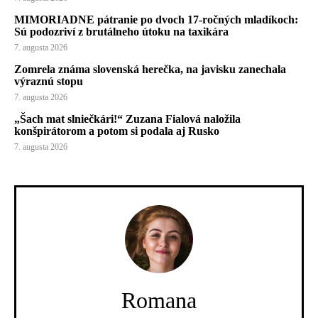
MIMORIADNE pátranie po dvoch 17-ročných mladíkoch:
Sú podozriví z brutálneho útoku na taxikára
7. augusta 2026
Zomrela známa slovenská herečka, na javisku zanechala
výraznú stopu
7. augusta 2026
„Šach mat slniečkári!“ Zuzana Fialová naložila
konšpirátorom a potom si podala aj Rusko
7. augusta 2026
Romana