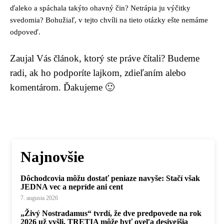
ďaleko a spáchala takýto ohavný čin? Netrápia ju výčitky
svedomia? Bohužiaľ, v tejto chvíli na tieto otázky ešte nemáme
odpoveď.
Zaujal Vás článok, ktorý ste práve čítali? Budeme
radi, ak ho podporíte lajkom, zdieľaním alebo
komentárom. Ďakujeme 🙂
Najnovšie
Dôchodcovia môžu dostať peniaze navyše: Stačí však
JEDNA vec a nepríde ani cent
7. augusta 2026
„Živý Nostradamus“ tvrdí, že dve predpovede na rok
2026 už vyšli. TRETIA môže byť oveľa desivejšia