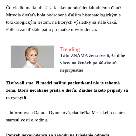
Čo viedlo matku dieťaťa k takému odsúdeniahodnému činu?
Mŕtvola dieťaťa bola podrobená ďalším histopatologickým a
toxikologickým testom, na ktorých výsledky sa stále čaká.
Polícia zatiaľ stále pátra po matke novorodenca.
Trending
Táto ZNÁMA žena tvrdí, že dlhé
vlasy na ženách po 40-tke sú
neprípustné
Zisťovali sme, či medzi našimi pacientkami nie je tehotná
žena, ktorá nečakane prišla o dieťa. Žiadne takéto prípady sa
nevyskytli
– informovala Danuta Dymeková, riaditeľka Mestského centra
starostlivosti o rodinu.
Pohreb novorodenca zo závodu na triedenie odpadu