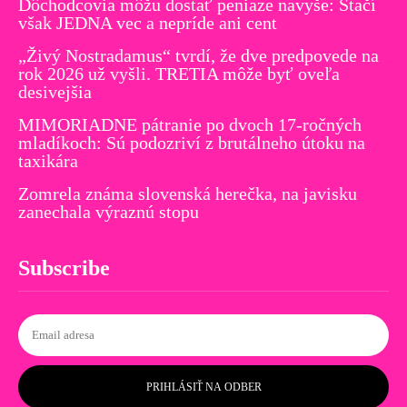
Dôchodcovia môžu dostať peniaze navyše: Stačí
však JEDNA vec a nepríde ani cent
„Živý Nostradamus“ tvrdí, že dve predpovede na
rok 2026 už vyšli. TRETIA môže byť oveľa
desivejšia
MIMORIADNE pátranie po dvoch 17-ročných
mladíkoch: Sú podozriví z brutálneho útoku na
taxikára
Zomrela známa slovenská herečka, na javisku
zanechala výraznú stopu
Subscribe
PRIHLÁSIŤ NA ODBER