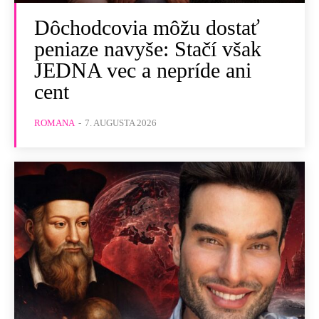
Dôchodcovia môžu dostať
peniaze navyše: Stačí však
JEDNA vec a nepríde ani
cent
ROMANA
-
7. AUGUSTA 2026