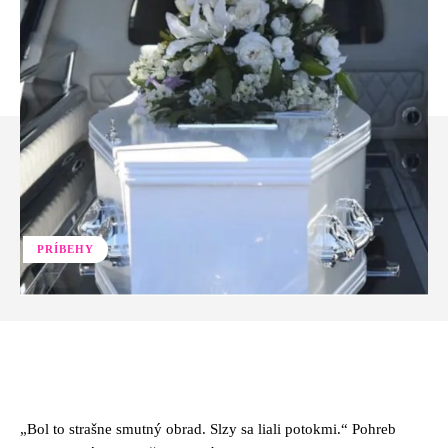
PRÍBEHY
Facebook
Twitter
Pinterest
Whats
„Bol to strašne smutný obrad. Slzy sa liali potokmi.“ Pohreb