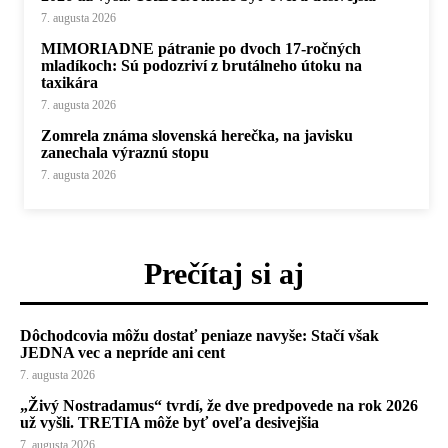
7. augusta 2026
MIMORIADNE pátranie po dvoch 17-ročných
mladíkoch: Sú podozriví z brutálneho útoku na
taxikára
7. augusta 2026
Zomrela známa slovenská herečka, na javisku
zanechala výraznú stopu
7. augusta 2026
Prečítaj si aj
Dôchodcovia môžu dostať peniaze navyše: Stačí však
JEDNA vec a nepríde ani cent
7. augusta 2026
„Živý Nostradamus“ tvrdí, že dve predpovede na rok 2026
už vyšli. TRETIA môže byť oveľa desivejšia
7. augusta 2026