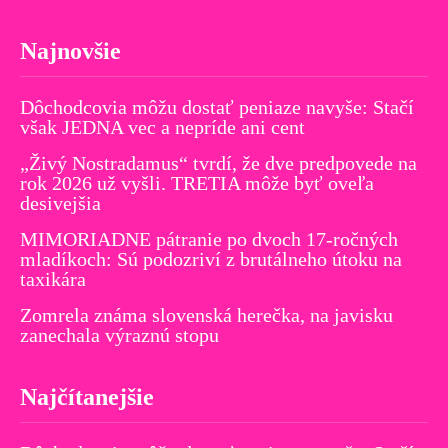
Najnovšie
Dôchodcovia môžu dostať peniaze navyše: Stačí
však JEDNA vec a nepríde ani cent
„Živý Nostradamus“ tvrdí, že dve predpovede na
rok 2026 už vyšli. TRETIA môže byť oveľa
desivejšia
MIMORIADNE pátranie po dvoch 17-ročných
mladíkoch: Sú podozriví z brutálneho útoku na
taxikára
Zomrela známa slovenská herečka, na javisku
zanechala výraznú stopu
Najčítanejšie