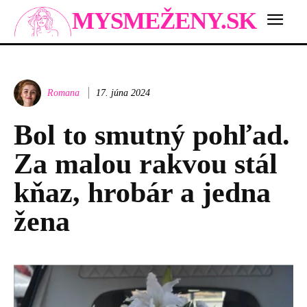
MYSMEŽENY.SK
Romana
17. júna 2024
Bol to smutný pohľad.
Za malou rakvou stál
kňaz, hrobár a jedna
žena