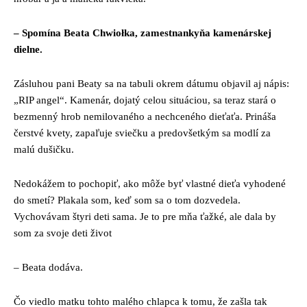
– Spomína Beata Chwiołka, zamestnankyňa kamenárskej
dielne.
Zásluhou pani Beaty sa na tabuli okrem dátumu objavil aj nápis:
„RIP angel“. Kamenár, dojatý celou situáciou, sa teraz stará o
bezmenný hrob nemilovaného a nechceného dieťaťa. Prináša
čerstvé kvety, zapaľuje sviečku a predovšetkým sa modlí za
malú dušičku.
Nedokážem to pochopiť, ako môže byť vlastné dieťa vyhodené
do smetí? Plakala som, keď som sa o tom dozvedela.
Vychovávam štyri deti sama. Je to pre mňa ťažké, ale dala by
som za svoje deti život
– Beata dodáva.
Čo viedlo matku tohto malého chlapca k tomu, že zašla tak