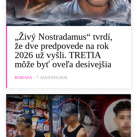
„Živý Nostradamus“ tvrdí,
že dve predpovede na rok
2026 už vyšli. TRETIA
môže byť oveľa desivejšia
ROMANA
-
7. AUGUSTA 2026