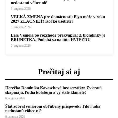
nedostanú vôbec nič
6. augusta 2026
VEĽKÁ ZMENA pre domácnosti: Plyn môže v roku
2027 ZLACNIEŤ! Koľko ušetríte?
5. augusta 2026
Lela Vémola po rozchode prekvapila: Z blondínky je
BRUNETKA. Podobá sa na túto HVIEZDU
5. augusta 2026
Prečítaj si aj
Herečka Dominika Kavaschová bez servítky: Zvieratá
skapínajú, ľudia kolabujú a vy stále klamete!
6. augusta 2026
Štát zobral seniorom obľúbený príspevok: Títo ľudia
nedostanú vôbec nič
6. augusta 2026