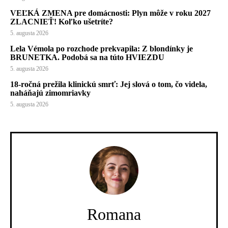
VEĽKÁ ZMENA pre domácnosti: Plyn môže v roku 2027
ZLACNIEŤ! Koľko ušetríte?
5. augusta 2026
Lela Vémola po rozchode prekvapila: Z blondínky je
BRUNETKA. Podobá sa na túto HVIEZDU
5. augusta 2026
18-ročná prežila klinickú smrť: Jej slová o tom, čo videla,
naháňajú zimomriavky
5. augusta 2026
Romana