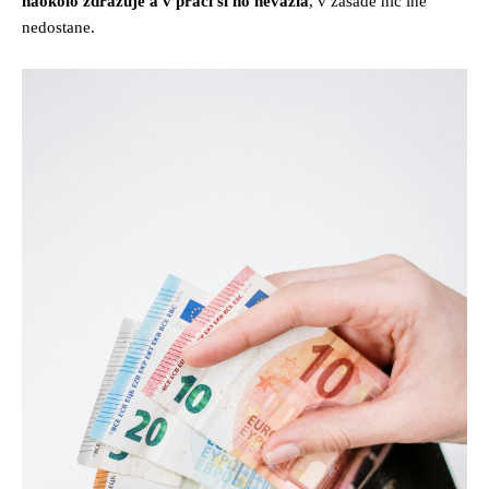
naokolo zdražuje a v práci si ho nevážia
, v zásade nič iné
nedostane.