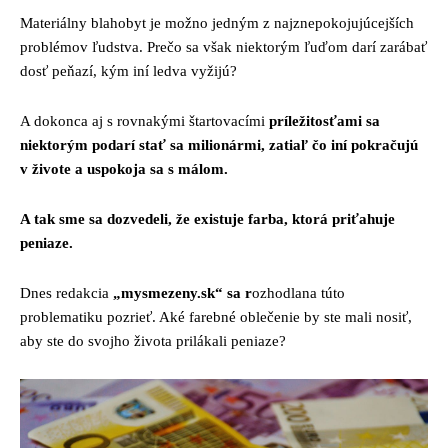
Materiálny blahobyt je možno jedným z najznepokojujúcejších
problémov ľudstva. Prečo sa však niektorým ľuďom darí zarábať
dosť peňazí, kým iní ledva vyžijú?
A dokonca aj s rovnakými štartovacími
príležitosťami sa
niektorým podarí stať sa milionármi, zatiaľ čo iní pokračujú
v živote a uspokoja sa s málom.
A tak sme sa dozvedeli, že existuje farba, ktorá priťahuje
peniaze.
Dnes redakcia
„mysmezeny.sk“ sa r
ozhodlana túto
problematiku pozrieť. Aké farebné oblečenie by ste mali nosiť,
aby ste do svojho života prilákali peniaze?