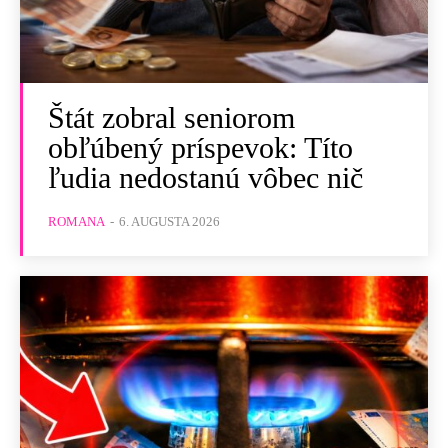
Štát zobral seniorom
obľúbený príspevok: Títo
ľudia nedostanú vôbec nič
ROMANA
-
6. AUGUSTA 2026