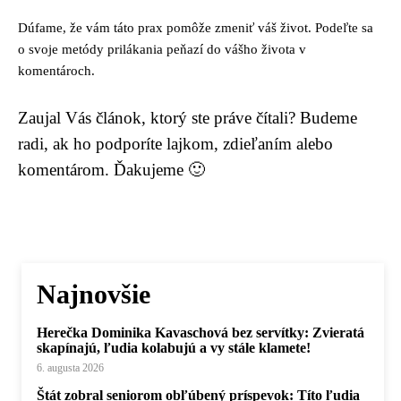
Dúfame, že vám táto prax pomôže zmeniť váš život. Podeľte sa
o svoje metódy prilákania peňazí do vášho života v
komentároch.
Zaujal Vás článok, ktorý ste práve čítali? Budeme
radi, ak ho podporíte lajkom, zdieľaním alebo
komentárom. Ďakujeme 🙂
Najnovšie
Herečka Dominika Kavaschová bez servítky: Zvieratá
skapínajú, ľudia kolabujú a vy stále klamete!
6. augusta 2026
Štát zobral seniorom obľúbený príspevok: Títo ľudia