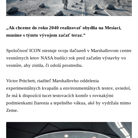
„Ak chceme do roku 2040 realizovať obydlia na Mesiaci,
musíme s týmto vývojom začať teraz.“
Spoločnosť ICON otestuje svoju tlačiareň v Marshallovom centre
vesmírnych letov NASA budúci rok pred začatím výstavby vo
vesmíre, aby zistila, či odolá prostrediu.
Victor Pritchett, riaditeľ Marshallovho oddelenia
experimentálnych kvapalín a environmentálnych testov, uviedol,
že má k dispozícii tucet testovacích komôr s rovnakými
podmienkami žiarenia a tepelného vákua, aké by vydržala mimo
Zeme.