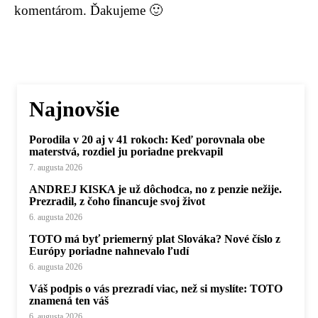
komentárom. Ďakujeme 🙂
Najnovšie
Porodila v 20 aj v 41 rokoch: Keď porovnala obe
materstvá, rozdiel ju poriadne prekvapil
7. augusta 2026
ANDREJ KISKA je už dôchodca, no z penzie nežije.
Prezradil, z čoho financuje svoj život
6. augusta 2026
TOTO má byť priemerný plat Slováka? Nové číslo z
Európy poriadne nahnevalo ľudí
6. augusta 2026
Váš podpis o vás prezradí viac, než si myslíte: TOTO
znamená ten váš
6. augusta 2026