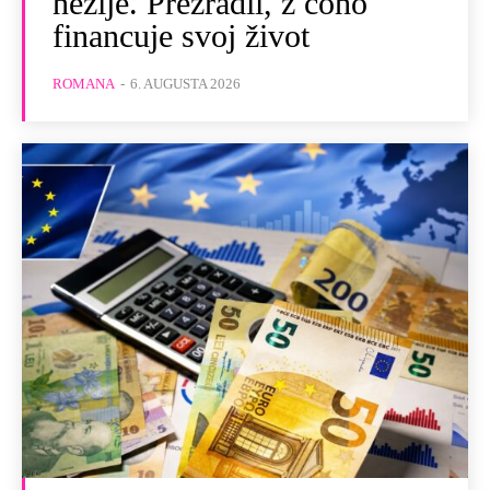
nežije. Prezradil, z čoho
financuje svoj život
ROMANA
-
6. AUGUSTA 2026