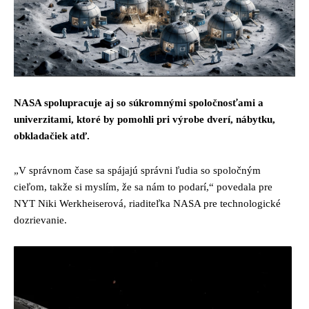
NASA spolupracuje aj so súkromnými spoločnosťami a
univerzitami, ktoré by pomohli pri výrobe dverí, nábytku,
obkladačiek atď.
„V správnom čase sa spájajú správni ľudia so spoločným
cieľom, takže si myslím, že sa nám to podarí,“ povedala pre
NYT Niki Werkheiserová, riaditeľka NASA pre technologické
dozrievanie.