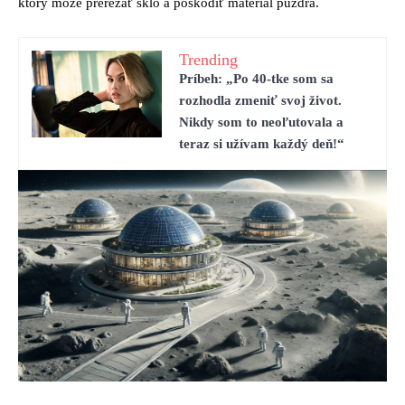
ktorý môže prerezať sklo a poškodiť materiál puzdra.
Trending
Príbeh: „Po 40-tke som sa
rozhodla zmeniť svoj život.
Nikdy som to neoľutovala a
teraz si užívam každý deň!“