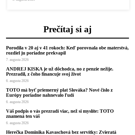
Prečítaj si aj
Porodila v 20 aj v 41 rokoch: Keď porovnala obe materstvá,
rozdiel ju poriadne prekvapil
7. augusta 2026
ANDREJ KISKA je už dôchodca, no z penzie nežije.
Prezradil, z čoho financuje svoj život
6. augusta 2026
TOTO má byť priemerný plat Slováka? Nové číslo z
Európy poriadne nahnevalo ľudí
6. augusta 2026
Váš podpis o vás prezradí viac, než si myslíte: TOTO
znamená ten váš
6. augusta 2026
Herečka Dominika Kavaschová bez servítky: Zvieratá