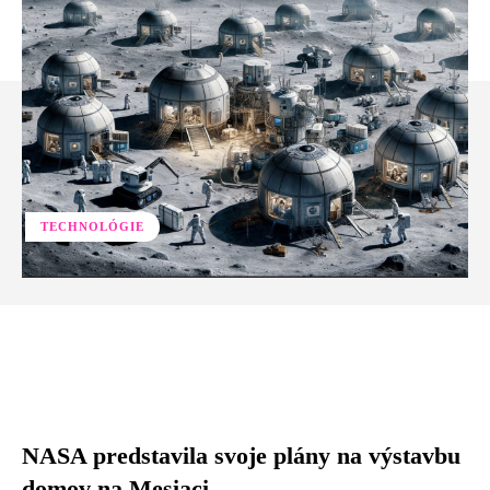
TECHNOLÓGIE
Facebook
Twitter
Pinterest
Whats
NASA predstavila svoje plány na výstavbu
domov na Mesiaci.