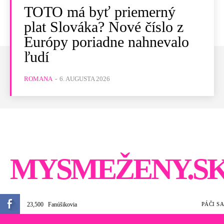
TOTO má byť priemerný
plat Slováka? Nové číslo z
Európy poriadne nahnevalo
ľudí
ROMANA
-
6. AUGUSTA 2026
MYSMEŽENY.S
23,500
Fanúšikovia
PÁČI SA