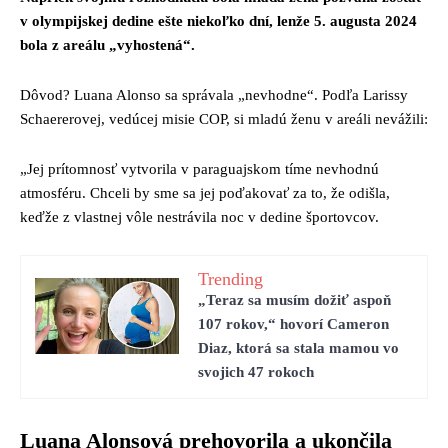
v olympijskej dedine ešte niekoľko dní, lenže 5. augusta 2024
bola z areálu „vyhostená“.
Dôvod? Luana Alonso sa správala „nevhodne“. Podľa Larissy
Schaererovej, vedúcej misie COP, si mladú ženu v areáli nevážili:
„Jej prítomnosť vytvorila v paraguajskom tíme nevhodnú
atmosféru. Chceli by sme sa jej poďakovať za to, že odišla,
keďže z vlastnej vôle nestrávila noc v dedine športovcov.
Trending
„Teraz sa musím dožiť aspoň
107 rokov,“ hovorí Cameron
Diaz, ktorá sa stala mamou vo
svojich 47 rokoch
Luana Alonsová prehovorila a ukončila