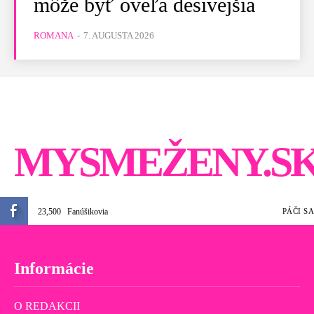
môže byť oveľa desivejšia
ROMANA
-
7. AUGUSTA 2026
MYSMEŽENY.S
23,500
Fanúšikovia
PÁČI SA
Informácie
O REDAKCII