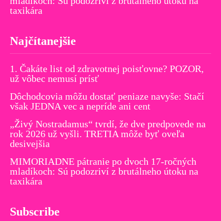
mladíkoch: Sú podozriví z brutálneho útoku na
taxikára
Najčítanejšie
1. Čakáte list od zdravotnej poisťovne? POZOR,
už vôbec nemusí prísť
Dôchodcovia môžu dostať peniaze navyše: Stačí
však JEDNA vec a nepríde ani cent
„Živý Nostradamus“ tvrdí, že dve predpovede na
rok 2026 už vyšli. TRETIA môže byť oveľa
desivejšia
MIMORIADNE pátranie po dvoch 17-ročných
mladíkoch: Sú podozriví z brutálneho útoku na
taxikára
Subscribe