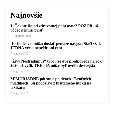
Najnovšie
1. Čakáte list od zdravotnej poisťovne? POZOR, už
vôbec nemusí prísť
10. augusta 2026
Dôchodcovia môžu dostať peniaze navyše: Stačí však
JEDNA vec a nepríde ani cent
7. augusta 2026
„Živý Nostradamus“ tvrdí, že dve predpovede na rok
2026 už vyšli. TRETIA môže byť oveľa desivejšia
7. augusta 2026
MIMORIADNE pátranie po dvoch 17-ročných
mladíkoch: Sú podozriví z brutálneho útoku na
taxikára
7. augusta 2026