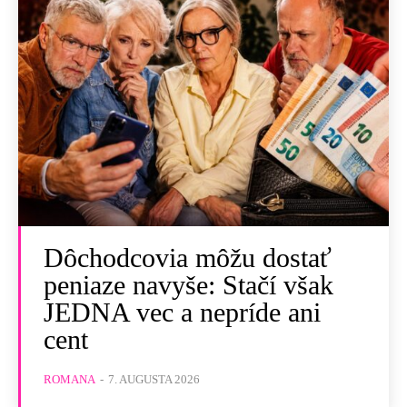
Dôchodcovia môžu dostať
peniaze navyše: Stačí však
JEDNA vec a nepríde ani
cent
ROMANA
-
7. AUGUSTA 2026