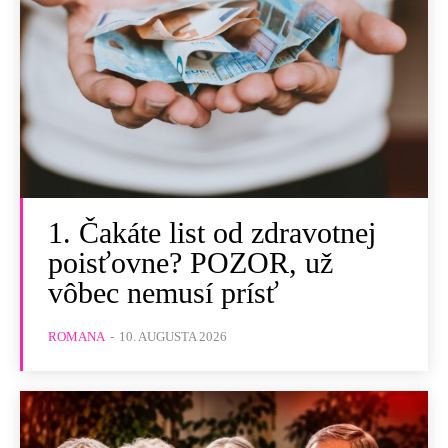
1. Čakáte list od zdravotnej
poisťovne? POZOR, už
vôbec nemusí prísť
ROMANA
-
10. AUGUSTA 2026