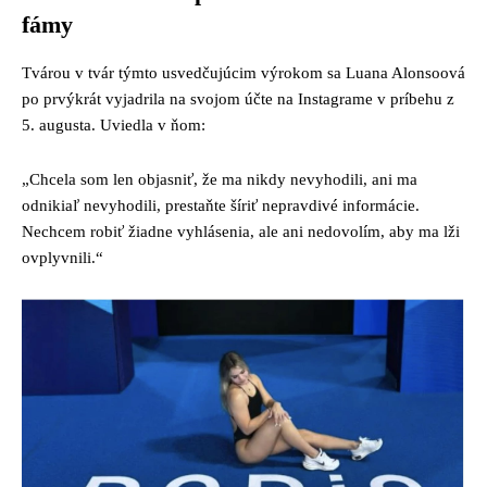
fámy
Tvárou v tvár týmto usvedčujúcim výrokom sa Luana Alonsoová
po prvýkrát vyjadrila na svojom účte na Instagrame v príbehu z
5. augusta. Uviedla v ňom:
„Chcela som len objasniť, že ma nikdy nevyhodili, ani ma
odnikiaľ nevyhodili, prestaňte šíriť nepravdivé informácie.
Nechcem robiť žiadne vyhlásenia, ale ani nedovolím, aby ma lži
ovplyvnili.“