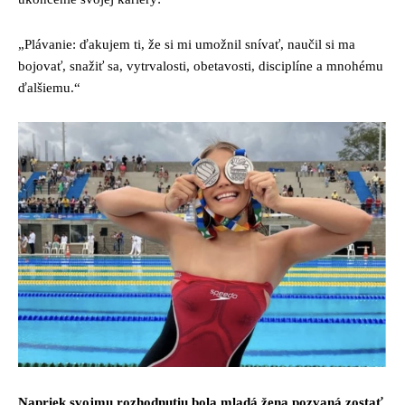
„Plávanie: ďakujem ti, že si mi umožnil snívať, naučil si ma
bojovať, snažiť sa, vytrvalosti, obetavosti, disciplíne a mnohému
ďalšiemu.“
Napriek svojmu rozhodnutiu bola mladá žena pozvaná zostať