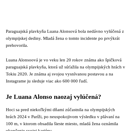
Facebook
Twitter
Pinterest
Whats
Paraguajská plavkyňa Luana Alonsová bola nedávno vylúčená z
olympijskej dediny. Mladá žena o tomto incidente po prvýkrát
prehovorila.
Luana Alonsoová je vo veku len 20 rokov známa ako špičková
paraguajská plavkyňa, ktorá už súťažila na olympijských hrách v
Tokiu 2020. Je známa aj svojou vysnívanou postavou a na
Instagrame ju sleduje viac ako 600 000 ľudí.
Je Luana Alonso naozaj vylúčená?
Hoci sa pred niekoľkými dňami zúčastnila na olympijských
hrách 2024 v Paríži, po neuspokojivom výsledku v plávaní na
100 m, v ktorom obsadila šieste miesto, mladá žena oznámila
ukončenie svojej kariéry: