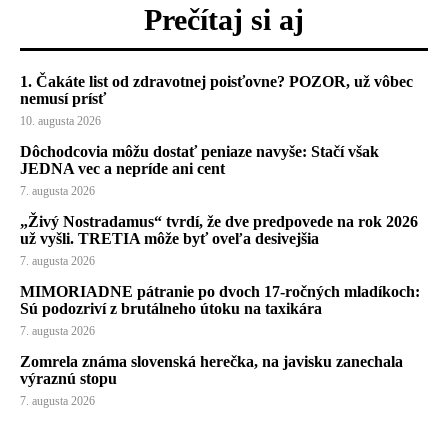
Prečítaj si aj
1. Čakáte list od zdravotnej poisťovne? POZOR, už vôbec
nemusí prísť
10. augusta 2026
Dôchodcovia môžu dostať peniaze navyše: Stačí však
JEDNA vec a nepríde ani cent
7. augusta 2026
„Živý Nostradamus“ tvrdí, že dve predpovede na rok 2026
už vyšli. TRETIA môže byť oveľa desivejšia
7. augusta 2026
MIMORIADNE pátranie po dvoch 17-ročných mladíkoch:
Sú podozriví z brutálneho útoku na taxikára
7. augusta 2026
Zomrela známa slovenská herečka, na javisku zanechala
výraznú stopu
7. augusta 2026