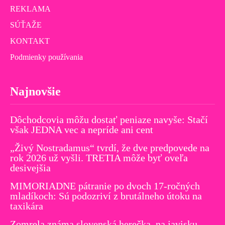
REKLAMA
SÚŤAŽE
KONTAKT
Podmienky používania
Najnovšie
Dôchodcovia môžu dostať peniaze navyše: Stačí
však JEDNA vec a nepríde ani cent
„Živý Nostradamus“ tvrdí, že dve predpovede na
rok 2026 už vyšli. TRETIA môže byť oveľa
desivejšia
MIMORIADNE pátranie po dvoch 17-ročných
mladíkoch: Sú podozriví z brutálneho útoku na
taxikára
Zomrela známa slovenská herečka, na javisku