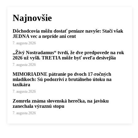
Najnovšie
Dôchodcovia môžu dostať peniaze navyše: Stačí však
JEDNA vec a nepríde ani cent
7. augusta 2026
„Živý Nostradamus“ tvrdí, že dve predpovede na rok
2026 už vyšli. TRETIA môže byť oveľa desivejšia
7. augusta 2026
MIMORIADNE pátranie po dvoch 17-ročných
mladíkoch: Sú podozriví z brutálneho útoku na
taxikára
7. augusta 2026
Zomrela známa slovenská herečka, na javisku
zanechala výraznú stopu
7. augusta 2026