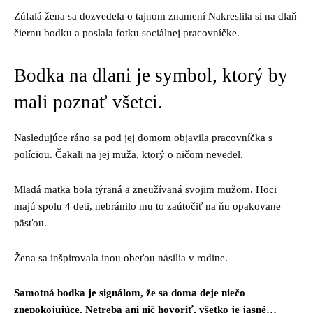
Zúfalá žena sa dozvedela o tajnom znamení Nakreslila si na dlaň
čiernu bodku a poslala fotku sociálnej pracovníčke.
Bodka na dlani je symbol, ktorý by
mali poznať všetci.
Nasledujúce ráno sa pod jej domom objavila pracovníčka s
políciou. Čakali na jej muža, ktorý o ničom nevedel.
Mladá matka bola týraná a zneužívaná svojim mužom. Hoci
majú spolu 4 deti, nebránilo mu to zaútočiť na ňu opakovane
päsťou.
Žena sa inšpirovala inou obeťou násilia v rodine.
Samotná bodka je signálom, že sa doma deje niečo
znepokojujúce. Netreba ani nič hovoriť, všetko je jasné…