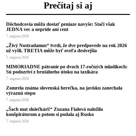
Prečítaj si aj
Dôchodcovia môžu dostať peniaze navyše: Stačí však
JEDNA vec a nepríde ani cent
7. augusta 2026
„Živý Nostradamus“ tvrdí, že dve predpovede na rok 2026
už vyšli. TRETIA môže byť oveľa desivejšia
7. augusta 2026
MIMORIADNE pátranie po dvoch 17-ročných mladíkoch:
Sú podozriví z brutálneho útoku na taxikára
7. augusta 2026
Zomrela známa slovenská herečka, na javisku zanechala
výraznú stopu
7. augusta 2026
„Šach mat slniečkári!“ Zuzana Fialová naložila
konšpirátorom a potom si podala aj Rusko
7. augusta 2026