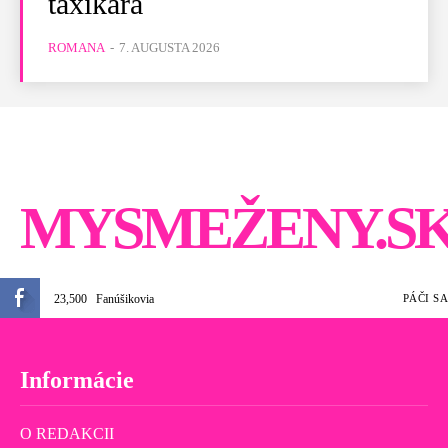
taxikára
ROMANA
-
7. AUGUSTA 2026
MYSMEŽENY.S
23,500
Fanúšikovia
PÁČI SA
Informácie
O REDAKCII