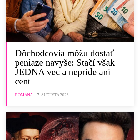
Dôchodcovia môžu dostať
peniaze navyše: Stačí však
JEDNA vec a nepríde ani
cent
ROMANA
-
7. AUGUSTA 2026