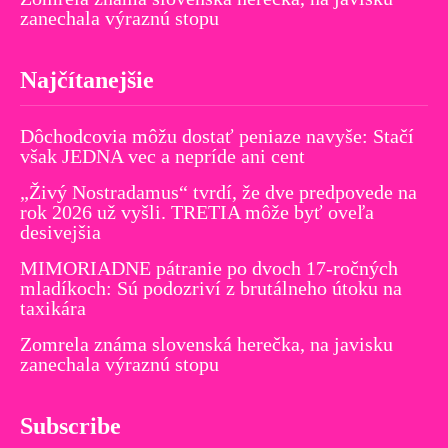
zanechala výraznú stopu
Najčítanejšie
Dôchodcovia môžu dostať peniaze navyše: Stačí
však JEDNA vec a nepríde ani cent
„Živý Nostradamus“ tvrdí, že dve predpovede na
rok 2026 už vyšli. TRETIA môže byť oveľa
desivejšia
MIMORIADNE pátranie po dvoch 17-ročných
mladíkoch: Sú podozriví z brutálneho útoku na
taxikára
Zomrela známa slovenská herečka, na javisku
zanechala výraznú stopu
Subscribe