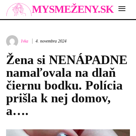
MYSMEŽENY.SK
Ivka
4. novembra 2024
Žena si NENÁPADNE
namaľovala na dlaň
čiernu bodku. Polícia
prišla k nej domov,
a….