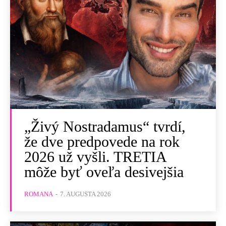
„Živý Nostradamus“ tvrdí,
že dve predpovede na rok
2026 už vyšli. TRETIA
môže byť oveľa desivejšia
ROMANA
-
7. AUGUSTA 2026