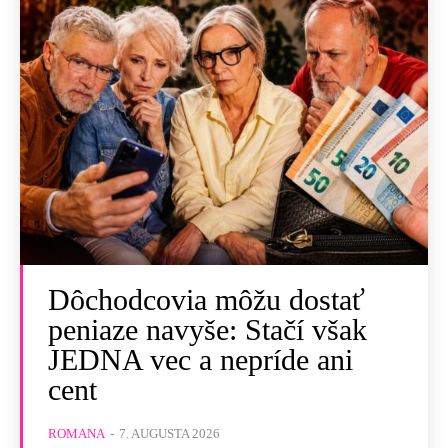
Dôchodcovia môžu dostať
peniaze navyše: Stačí však
JEDNA vec a nepríde ani
cent
ROMANA
-
7. AUGUSTA 2026