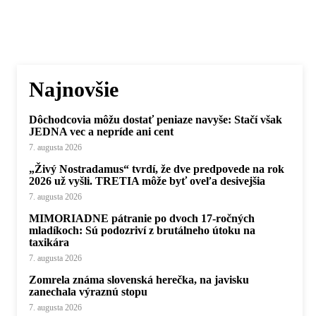
Najnovšie
Dôchodcovia môžu dostať peniaze navyše: Stačí však
JEDNA vec a nepríde ani cent
7. augusta 2026
„Živý Nostradamus“ tvrdí, že dve predpovede na rok
2026 už vyšli. TRETIA môže byť oveľa desivejšia
7. augusta 2026
MIMORIADNE pátranie po dvoch 17-ročných
mladíkoch: Sú podozriví z brutálneho útoku na
taxikára
7. augusta 2026
Zomrela známa slovenská herečka, na javisku
zanechala výraznú stopu
7. augusta 2026