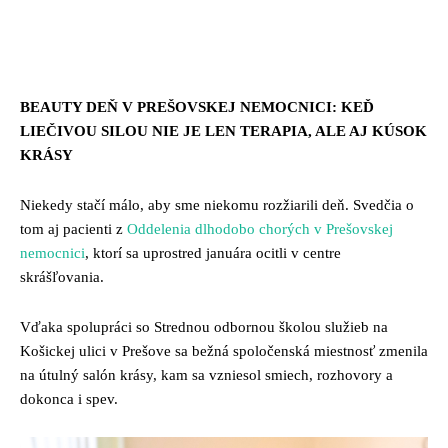
Facebook
Twitter
Pinterest
Whats
BEAUTY DEŇ V PREŠOVSKEJ NEMOCNICI: KEĎ
LIEČIVOU SILOU NIE JE LEN TERAPIA, ALE AJ KÚSOK
KRÁSY
Niekedy stačí málo, aby sme niekomu rozžiarili deň. Svedčia o
tom aj pacienti z
Oddelenia dlhodobo chorých v Prešovskej
nemocnici
, ktorí sa uprostred januára ocitli v centre
skrášľovania.
Vďaka spolupráci so Strednou odbornou školou služieb na
Košickej ulici v Prešove sa bežná spoločenská miestnosť zmenila
na útulný salón krásy, kam sa vzniesol smiech, rozhovory a
dokonca i spev.