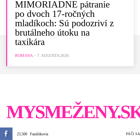
MIMORIADNE pátranie
po dvoch 17-ročných
mladíkoch: Sú podozriví z
brutálneho útoku na
taxikára
ROMANA
-
7. AUGUSTA 2026
MYSMEŽENY.S
23,500
Fanúšikovia
PÁČI SA