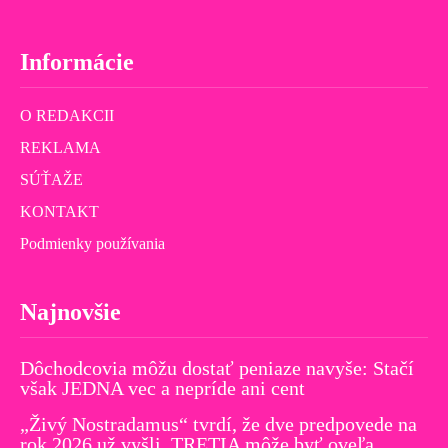
Informácie
O REDAKCII
REKLAMA
SÚŤAŽE
KONTAKT
Podmienky používania
Najnovšie
Dôchodcovia môžu dostať peniaze navyše: Stačí
však JEDNA vec a nepríde ani cent
„Živý Nostradamus“ tvrdí, že dve predpovede na
rok 2026 už vyšli. TRETIA môže byť oveľa