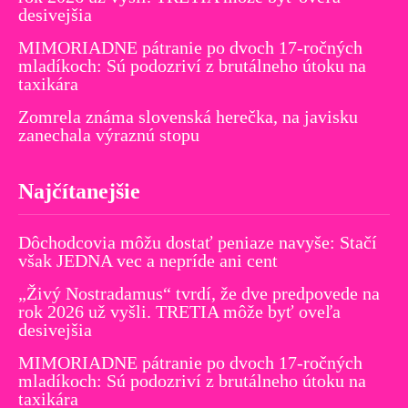
desivejšia
MIMORIADNE pátranie po dvoch 17-ročných
mladíkoch: Sú podozriví z brutálneho útoku na
taxikára
Zomrela známa slovenská herečka, na javisku
zanechala výraznú stopu
Najčítanejšie
Dôchodcovia môžu dostať peniaze navyše: Stačí
však JEDNA vec a nepríde ani cent
„Živý Nostradamus“ tvrdí, že dve predpovede na
rok 2026 už vyšli. TRETIA môže byť oveľa
desivejšia
MIMORIADNE pátranie po dvoch 17-ročných
mladíkoch: Sú podozriví z brutálneho útoku na
taxikára