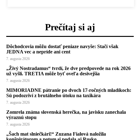
Prečítaj si aj
Dôchodcovia môžu dostať peniaze navyše: Stačí však
JEDNA vec a nepríde ani cent
7. augusta 2026
„Živý Nostradamus“ tvrdí, že dve predpovede na rok 2026
už vyšli. TRETIA môže byť oveľa desivejšia
7. augusta 2026
MIMORIADNE pátranie po dvoch 17-ročných mladíkoch:
Sú podozriví z brutálneho útoku na taxikára
7. augusta 2026
Zomrela známa slovenská herečka, na javisku zanechala
výraznú stopu
7. augusta 2026
„Šach mat slniečkári!“ Zuzana Fialová naložila
konšpirátorom a potom si podala aj Rusko