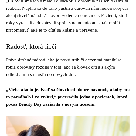
„Oslovili sme ich s malou dušičkou a ohromila nás ich okamžitá
reakcia. Naplno sa do toho pustili a darovali nám nielen svoj čas,
ale aj skvelú náladu,“ hovorí vedenie nemocnice. Pacienti, ktorí
roky vyrastali a dospievali spolu s nemocnicou, si tak mohli
pripomenúť, aké je to cítiť sa krásne a upravene.
Radosť, ktorá lieči
Práve drobné radosti, ako je nový strih či decentná manikúra,
robia obrovský rozdiel v tom, ako sa človek cíti a s akým
odhodlaním sa púšťa do nových dní.
„Viete, ako to je. Keď sa človek cíti dobre navonok, akoby mu
to pomáhalo i vo vnútri,“ prezradila jedna z pacientok, ktorá
počas Beauty Day zažiarila s novým účesom.