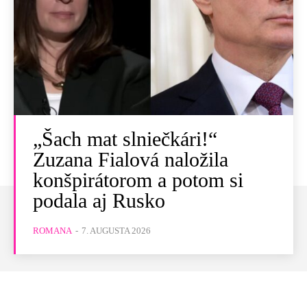
„Šach mat slniečkári!“
Zuzana Fialová naložila
konšpirátorom a potom si
podala aj Rusko
ROMANA
-
7. AUGUSTA 2026