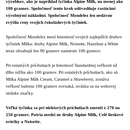
výrobkov, ako je napríklad tyčinka Alpine Milk, na menej ako
100 gramov. Spoločnosť tento krok odôvodňuje rastúcimi
výrobnými nákladmi. Spoločnosť Mondelez len nedávno
zvýšila ceny svojich čokoládových tyčiniek.
Spoločnosť Mondelez mení hmotnosť svojich najlepších druhov
tyčiniek Milka: druhy Alpine Milk, Noisette, Hazelnut a White
teraz obsahujú len 90 gramov namiesto 100 gramov.
Pri ostatných príchutiach je hmotnosť štandardnej veľkosti už
dlho nižšia ako 100 gramov. Pri ostatných príchutiach, ako sú
Milka Alpine Milk Cream, Caramel a Strawberry, zostáva
veľkosť balenia 100 gramov rovnaká, uvádza sa na webovej
stránke značky.
Veľká tyčinka sa pri niektorých príchutiach zmenší z 270 na
250 gramov. Patria medzi ne druhy Alpine Milk, Celé lieskové
oriešky a Noisette.