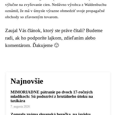
výlučne na zvyšovanie cien. Nedávno výrobca z Waldenbuchu
oznámil, že má v úmysle výrazne obmedziť svoje propagačné
obchody so zľavneným tovarom.
Zaujal Vás článok, ktorý ste práve čítali? Budeme
radi, ak ho podporíte lajkom, zdieľaním alebo
komentárom. Ďakujeme 🙂
Najnovšie
MIMORIADNE pátranie po dvoch 17-ročných
mladíkoch: Sú podozriví z brutálneho útoku na
taxikára
7. augusta 2026
Zomrela známa slovenská herečka, na javisku