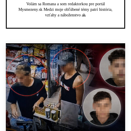
Volám sa Romana a som redaktorkou pre portál
Mysmezeny.sk Medzi moje obľúbené témy patrí história,
vzťahy a náboženstvo 🙏