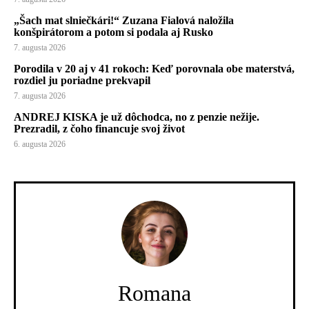
„Šach mat slniečkári!“ Zuzana Fialová naložila
konšpirátorom a potom si podala aj Rusko
7. augusta 2026
Porodila v 20 aj v 41 rokoch: Keď porovnala obe materstvá,
rozdiel ju poriadne prekvapil
7. augusta 2026
ANDREJ KISKA je už dôchodca, no z penzie nežije.
Prezradil, z čoho financuje svoj život
6. augusta 2026
Romana