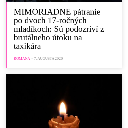
MIMORIADNE pátranie
po dvoch 17-ročných
mladíkoch: Sú podozriví z
brutálneho útoku na
taxikára
ROMANA
-
7. AUGUSTA 2026