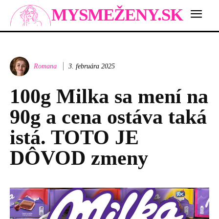
MYSMEŽENY.SK
Romana
3. februára 2025
100g Milka sa mení na
90g a cena ostáva taká
istá. TOTO JE
DÔVOD zmeny