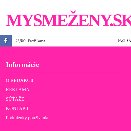
MYSMEŽENY.S
23,500
Fanúšikovia
PÁČI SA
Informácie
O REDAKCII
REKLAMA
SÚŤAŽE
KONTAKT
Podmienky používania