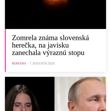
Zomrela známa slovenská
herečka, na javisku
zanechala výraznú stopu
ROMANA
-
7. AUGUSTA 2026