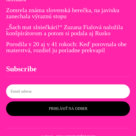
Zomrela známa slovenská herečka, na javisku
zanechala výraznú stopu
„Šach mat slniečkári!“ Zuzana Fialová naložila
konšpirátorom a potom si podala aj Rusko
Porodila v 20 aj v 41 rokoch: Keď porovnala obe
materstvá, rozdiel ju poriadne prekvapil
Subscribe
PRIHLÁSIŤ NA ODBER