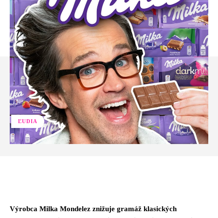
ĽUDIA
Facebook
Twitter
Pinterest
Whats
Výrobca Milka Mondelez znižuje gramáž klasických