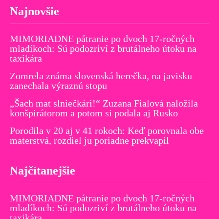
Najnovšie
MIMORIADNE pátranie po dvoch 17-ročných
mladíkoch: Sú podozriví z brutálneho útoku na
taxikára
Zomrela známa slovenská herečka, na javisku
zanechala výraznú stopu
„Šach mat slniečkári!“ Zuzana Fialová naložila
konšpirátorom a potom si podala aj Rusko
Porodila v 20 aj v 41 rokoch: Keď porovnala obe
materstvá, rozdiel ju poriadne prekvapil
Najčítanejšie
MIMORIADNE pátranie po dvoch 17-ročných
mladíkoch: Sú podozriví z brutálneho útoku na
taxikára