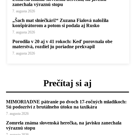
zanechala výraznú stopu
7. augusta 2026
„Šach mat slniečkári!“ Zuzana Fialová naložila
konšpirátorom a potom si podala aj Rusko
7. augusta 2026
Porodila v 20 aj v 41 rokoch: Keď porovnala obe
materstvá, rozdiel ju poriadne prekvapil
7. augusta 2026
Prečítaj si aj
MIMORIADNE pátranie po dvoch 17-ročných mladíkoch:
Sú podozriví z brutálneho útoku na taxikára
7. augusta 2026
Zomrela známa slovenská herečka, na javisku zanechala
výraznú stopu
7. augusta 2026