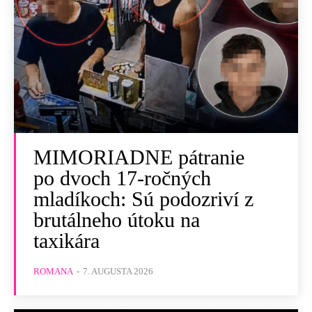
MIMORIADNE pátranie
po dvoch 17-ročných
mladíkoch: Sú podozriví z
brutálneho útoku na
taxikára
ROMANA
-
7. AUGUSTA 2026