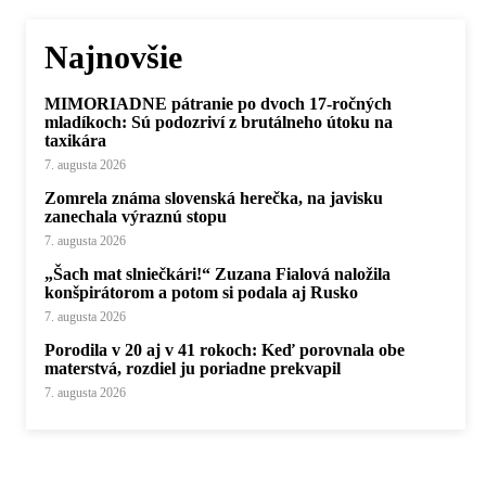
Najnovšie
MIMORIADNE pátranie po dvoch 17-ročných
mladíkoch: Sú podozriví z brutálneho útoku na
taxikára
7. augusta 2026
Zomrela známa slovenská herečka, na javisku
zanechala výraznú stopu
7. augusta 2026
„Šach mat slniečkári!“ Zuzana Fialová naložila
konšpirátorom a potom si podala aj Rusko
7. augusta 2026
Porodila v 20 aj v 41 rokoch: Keď porovnala obe
materstvá, rozdiel ju poriadne prekvapil
7. augusta 2026