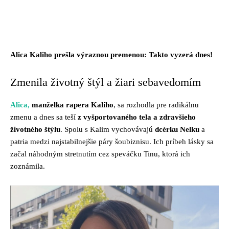
Facebook
Twitter
Pinterest
Whats
Alica Kaliho prešla výraznou premenou: Takto vyzerá dnes!
Zmenila životný štýl a žiari sebavedomím
Alica,
manželka rapera Kaliho
, sa rozhodla pre radikálnu
zmenu a dnes sa teší
z vyšportovaného tela a zdravšieho
životného štýlu
. Spolu s Kalim vychovávajú
dcérku Nelku
a
patria medzi najstabilnejšie páry šoubiznisu. Ich príbeh lásky sa
začal náhodným stretnutím cez speváčku Tinu, ktorá ich
zoznámila.