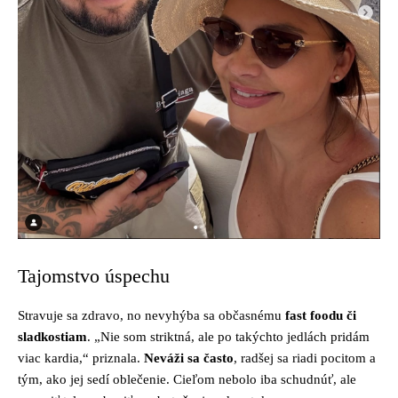
Tajomstvo úspechu
Stravuje sa zdravo, no nevyhýba sa občasnému
fast foodu či
sladkostiam
. „Nie som striktná, ale po takýchto jedlách pridám
viac kardia,“ priznala.
Neváži sa často
, radšej sa riadi pocitom a
tým, ako jej sedí oblečenie. Cieľom nebolo iba schudnúť, ale