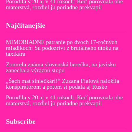
Porodila v 20 aj v 41 rokoch: Keď porovnala obe
materstvá, rozdiel ju poriadne prekvapil
Najčítanejšie
MIMORIADNE pátranie po dvoch 17-ročných
mladíkoch: Sú podozriví z brutálneho útoku na
taxikára
Zomrela známa slovenská herečka, na javisku
zanechala výraznú stopu
„Šach mat slniečkári!“ Zuzana Fialová naložila
konšpirátorom a potom si podala aj Rusko
Porodila v 20 aj v 41 rokoch: Keď porovnala obe
materstvá, rozdiel ju poriadne prekvapil
Subscribe