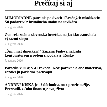
Prečítaj si aj
MIMORIADNE pátranie po dvoch 17-ročných mladíkoch:
Sú podozriví z brutálneho útoku na taxikára
7. augusta 2026
Zomrela známa slovenská herečka, na javisku zanechala
výraznú stopu
7. augusta 2026
„Šach mat slniečkári!“ Zuzana Fialová naložila
konšpirátorom a potom si podala aj Rusko
7. augusta 2026
Porodila v 20 aj v 41 rokoch: Keď porovnala obe materstvá,
rozdiel ju poriadne prekvapil
7. augusta 2026
ANDREJ KISKA je už dôchodca, no z penzie nežije.
Prezradil, z čoho financuje svoj život
6. augusta 2026