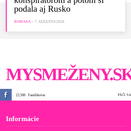
podala aj Rusko
ROMANA
-
7. AUGUSTA 2026
MYSMEŽENY.S
23,500
Fanúšikovia
PÁČI SA
Informácie