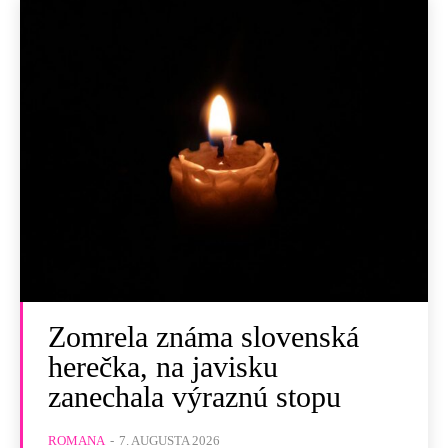
Zomrela známa slovenská
herečka, na javisku
zanechala výraznú stopu
ROMANA
-
7. AUGUSTA 2026