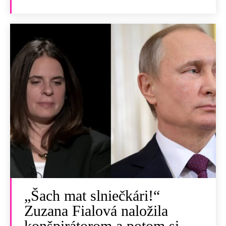
„Šach mat slniečkári!“
Zuzana Fialová naložila
konšpirátorom a potom si