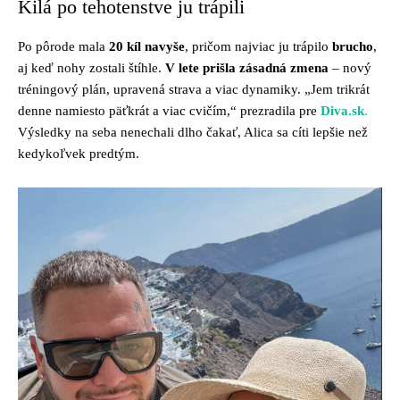
Kilá po tehotenstve ju trápili
Po pôrode mala
20 kíl navyše
, pričom najviac ju trápilo
brucho
,
aj keď nohy zostali štíhle.
V lete prišla zásadná zmena
– nový
tréningový plán, upravená strava a viac dynamiky. „Jem trikrát
denne namiesto päťkrát a viac cvičím,“ prezradila pre
Diva.sk
.
Výsledky na seba nenechali dlho čakať, Alica sa cíti lepšie než
kedykoľvek predtým.