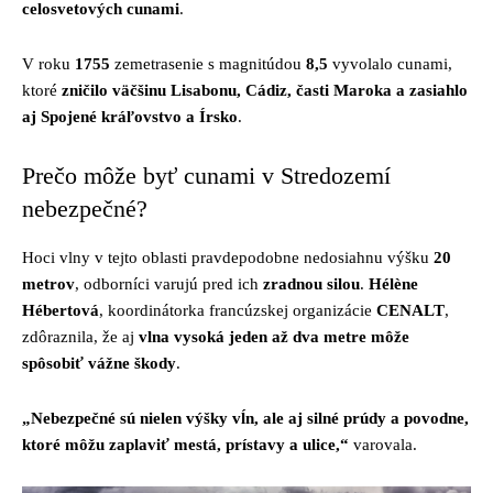
celosvetových cunami
.
V roku
1755
zemetrasenie s magnitúdou
8,5
vyvolalo cunami,
ktoré
zničilo väčšinu Lisabonu, Cádiz, časti Maroka a zasiahlo
aj Spojené kráľovstvo a Írsko
.
Prečo môže byť cunami v Stredozemí
nebezpečné?
Hoci vlny v tejto oblasti pravdepodobne nedosiahnu výšku
20
metrov
, odborníci varujú pred ich
zradnou silou
.
Hélène
Hébertová
, koordinátorka francúzskej organizácie
CENALT
,
zdôraznila, že aj
vlna vysoká jeden až dva metre môže
spôsobiť vážne škody
.
„Nebezpečné sú nielen výšky vĺn, ale aj silné prúdy a povodne,
ktoré môžu zaplaviť mestá, prístavy a ulice,“
varovala.