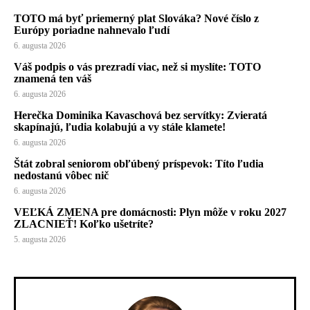
TOTO má byť priemerný plat Slováka? Nové číslo z
Európy poriadne nahnevalo ľudí
6. augusta 2026
Váš podpis o vás prezradí viac, než si myslíte: TOTO
znamená ten váš
6. augusta 2026
Herečka Dominika Kavaschová bez servítky: Zvieratá
skapínajú, ľudia kolabujú a vy stále klamete!
6. augusta 2026
Štát zobral seniorom obľúbený príspevok: Títo ľudia
nedostanú vôbec nič
6. augusta 2026
VEĽKÁ ZMENA pre domácnosti: Plyn môže v roku 2027
ZLACNIEŤ! Koľko ušetríte?
5. augusta 2026