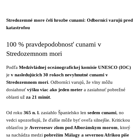
Facebook
Twitter
Pinterest
Whats
Stredozemné more čelí hrozbe cunami: Odborníci varujú pred
katastrofou
100 % pravdepodobnosť cunami v
Stredozemnom mori
Podľa
Medzivládnej oceánografickej komisie UNESCO (IOC)
je
v nasledujúcich 30 rokoch nevyhnutné cunami v
Stredozemnom mori
. Odborníci varujú, že vlny môžu
dosiahnuť
výšku viac ako jeden meter
a zasiahnuť pobrežné
oblasti už
za 21 minút
.
Od roku
365 n. l.
zasiahlo Španielsko len
sedem cunami
, no
vedci upozorňujú, že ďalšie môže byť oveľa silnejšie. Kritickou
oblasťou je
Averroesov zlom pod Alboránskym morom
, ktorý
sa nachádza medzi
pobrežím Málagy a severnou Afrikou píše