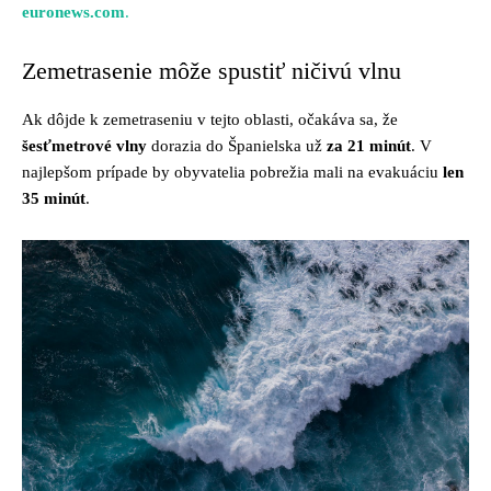
euronews.com
.
Zemetrasenie môže spustiť ničivú vlnu
Ak dôjde k zemetraseniu v tejto oblasti, očakáva sa, že
šesťmetrové vlny
dorazia do Španielska už
za 21 minút
. V
najlepšom prípade by obyvatelia pobrežia mali na evakuáciu
len
35 minút
.