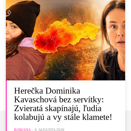
Herečka Dominika
Kavaschová bez servítky:
Zvieratá skapínajú, ľudia
kolabujú a vy stále klamete!
ROMANA
-
6. AUGUSTA 2026