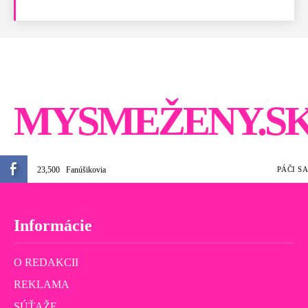
MYSMEŽENY.S
23,500
Fanúšikovia
PÁČI SA
Informácie
O REDAKCII
REKLAMA
SÚŤAŽE