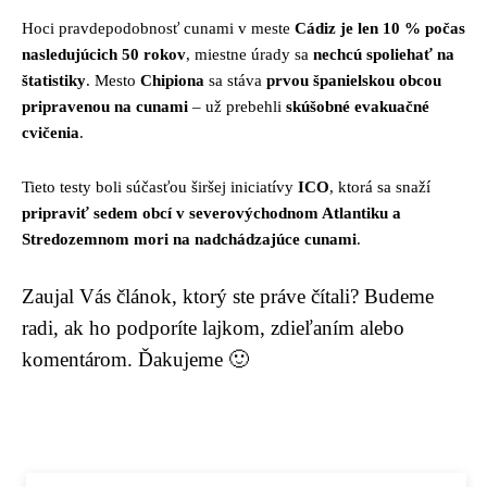
Hoci pravdepodobnosť cunami v meste
Cádiz je len 10 % počas
nasledujúcich 50 rokov
, miestne úrady sa
nechcú spoliehať na
štatistiky
. Mesto
Chipiona
sa stáva
prvou španielskou obcou
pripravenou na cunami
– už prebehli
skúšobné evakuačné
cvičenia
.
Tieto testy boli súčasťou širšej iniciatívy
ICO
, ktorá sa snaží
pripraviť sedem obcí v severovýchodnom Atlantiku a
Stredozemnom mori na nadchádzajúce cunami
.
Zaujal Vás článok, ktorý ste práve čítali? Budeme
radi, ak ho podporíte lajkom, zdieľaním alebo
komentárom. Ďakujeme 🙂