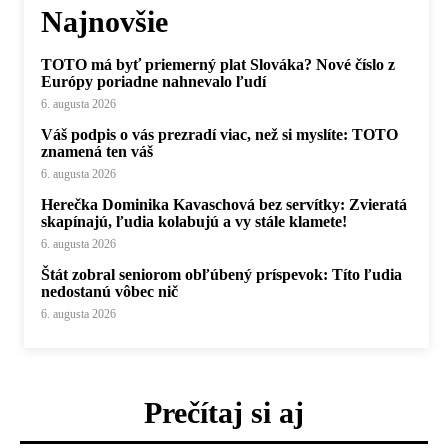
Najnovšie
TOTO má byť priemerný plat Slováka? Nové číslo z
Európy poriadne nahnevalo ľudí
6. augusta 2026
Váš podpis o vás prezradí viac, než si myslíte: TOTO
znamená ten váš
6. augusta 2026
Herečka Dominika Kavaschová bez servítky: Zvieratá
skapínajú, ľudia kolabujú a vy stále klamete!
6. augusta 2026
Štát zobral seniorom obľúbený príspevok: Títo ľudia
nedostanú vôbec nič
6. augusta 2026
Prečítaj si aj