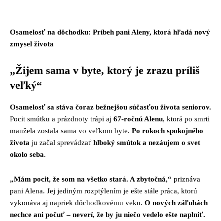
Facebook
Twitter
Pinterest
Whats
Osamelosť na dôchodku: Príbeh pani Aleny, ktorá hľadá nový
zmysel života
„Žijem sama v byte, ktorý je zrazu príliš
veľký“
Osamelosť sa stáva čoraz bežnejšou súčasťou života seniorov.
Pocit smútku a prázdnoty trápi aj
67-ročnú Alenu
, ktorá po smrti
manžela zostala sama vo veľkom byte.
Po rokoch spokojného
života
ju začal sprevádzať
hlboký smútok a nezáujem o svet
okolo seba
.
„Mám pocit, že som na všetko stará. A zbytočná,“
priznáva
pani Alena. Jej jediným rozptýlením je ešte stále práca, ktorú
vykonáva aj napriek dôchodkovému veku.
O nových záľubách
nechce ani počuť – neverí, že by ju niečo vedelo ešte naplniť.