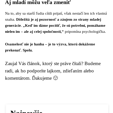
Aj mladí môžu veľa zmeniť
Na to, aby sa starší ľudia cítili prijatí, však nestačí len ich vlastná
snaha.
Dôležitá je aj pozornosť a záujem zo strany mladej
generácie
.
„Keď im dáme pocítiť, že sú potrební, pomáhame
nielen im – ale aj celej spoločnosti,“
pripomína psychologička.
Osamelosť nie je hanba – je to výzva, ktorú dokážeme
prekonať. Spolu.
Zaujal Vás článok, ktorý ste práve čítali? Budeme
radi, ak ho podporíte lajkom, zdieľaním alebo
komentárom. Ďakujeme 🙂