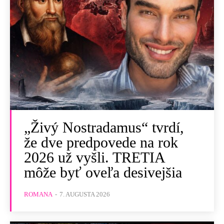
„Živý Nostradamus“ tvrdí,
že dve predpovede na rok
2026 už vyšli. TRETIA
môže byť oveľa desivejšia
ROMANA
-
7. AUGUSTA 2026