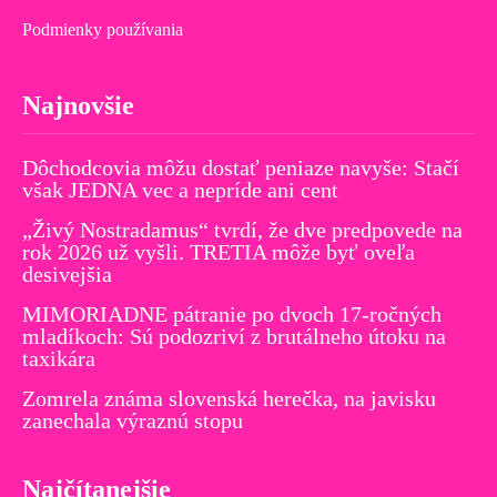
Podmienky používania
Najnovšie
Dôchodcovia môžu dostať peniaze navyše: Stačí
však JEDNA vec a nepríde ani cent
„Živý Nostradamus“ tvrdí, že dve predpovede na
rok 2026 už vyšli. TRETIA môže byť oveľa
desivejšia
MIMORIADNE pátranie po dvoch 17-ročných
mladíkoch: Sú podozriví z brutálneho útoku na
taxikára
Zomrela známa slovenská herečka, na javisku
zanechala výraznú stopu
Najčítanejšie