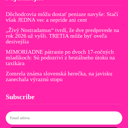
Dôchodcovia môžu dostať peniaze navyše: Stačí
však JEDNA vec a nepríde ani cent
„Živý Nostradamus“ tvrdí, že dve predpovede na
rok 2026 už vyšli. TRETIA môže byť oveľa
desivejšia
MIMORIADNE pátranie po dvoch 17-ročných
mladíkoch: Sú podozriví z brutálneho útoku na
taxikára
Zomrela známa slovenská herečka, na javisku
zanechala výraznú stopu
Subscribe