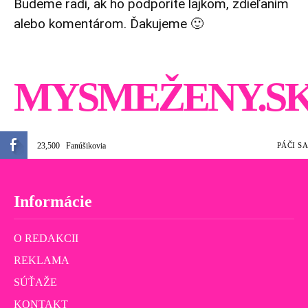
Budeme radi, ak ho podporíte lajkom, zdieľaním
alebo komentárom. Ďakujeme 🙂
MYSMEŽENY.S
23,500
Fanúšikovia
PÁČI SA
Informácie
O REDAKCII
REKLAMA
SÚŤAŽE
KONTAKT