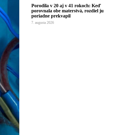
Porodila v 20 aj v 41 rokoch: Keď
porovnala obe materstvá, rozdiel ju
poriadne prekvapil
7. augusta 2026