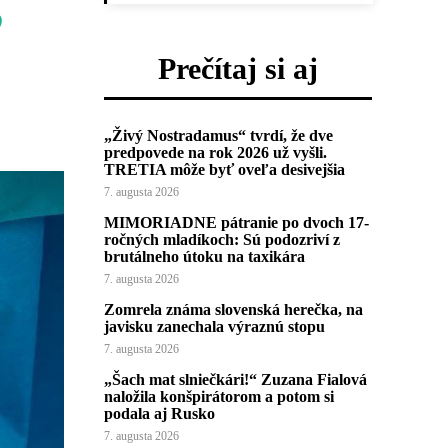
o
Prečítaj si aj
„Živý Nostradamus“ tvrdí, že dve
predpovede na rok 2026 už vyšli.
TRETIA môže byť oveľa desivejšia
7. augusta 2026
MIMORIADNE pátranie po dvoch 17-
ročných mladíkoch: Sú podozriví z
brutálneho útoku na taxikára
7. augusta 2026
Zomrela známa slovenská herečka, na
javisku zanechala výraznú stopu
7. augusta 2026
„Šach mat slniečkári!“ Zuzana Fialová
naložila konšpirátorom a potom si
podala aj Rusko
7. augusta 2026