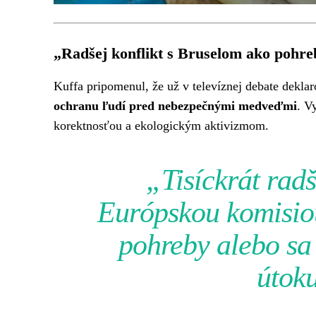
„Radšej konflikt s Bruselom ako pohre
Kuffa pripomenul, že už v televíznej debate dekla
ochranu ľudí pred nebezpečnými medveďmi
. V
korektnosťou a ekologickým aktivizmom.
„Tisíckrát radš
Európskou komisio
pohreby alebo sa 
útok