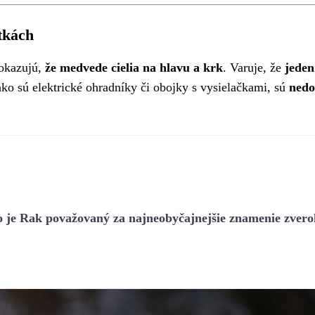
tkách
dokazujú,
že medvede cielia na hlavu a krk
. Varuje, že
jeden
ako sú elektrické ohradníky či obojky s vysielačkami, sú
nedo
čo je Rak považovaný za najneobyčajnejšie znamenie zver