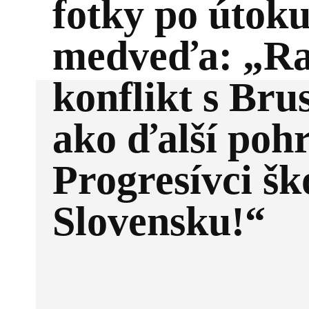
fotky po útok
medveďa: „Ra
konflikt s Bru
ako ďalší poh
Progresívci šk
Slovensku!“