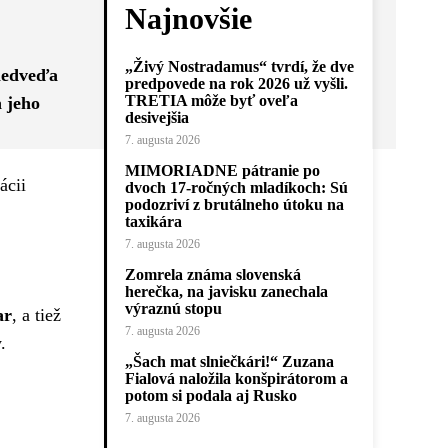
Najnovšie
„Živý Nostradamus“ tvrdí, že dve
 medveďa
predpovede na rok 2026 už vyšli.
TRETIA môže byť oveľa
a jeho
desivejšia
7. augusta 2026
MIMORIADNE pátranie po
ácii
dvoch 17-ročných mladíkoch: Sú
podozriví z brutálneho útoku na
taxikára
7. augusta 2026
Zomrela známa slovenská
herečka, na javisku zanechala
výraznú stopu
ar
, a tiež
7. augusta 2026
.
„Šach mat slniečkári!“ Zuzana
Fialová naložila konšpirátorom a
potom si podala aj Rusko
7. augusta 2026