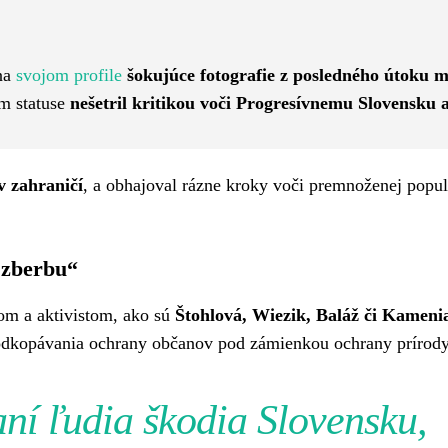
Pinterest
WhatsApp
 na
svojom profile
šokujúce fotografie z posledného útoku
m statuse
nešetril kritikou voči Progresívnemu Slovensku 
v zahraničí
, a obhajoval rázne kroky voči premnoženej popul
 zberbu“
kom a aktivistom, ako sú
Štohlová, Wiezik, Baláž či Kameni
podkopávania ochrany občanov pod zámienkou ochrany prírody
ní ľudia škodia Slovensku,