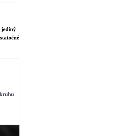
 jediný
statočné
okruhu