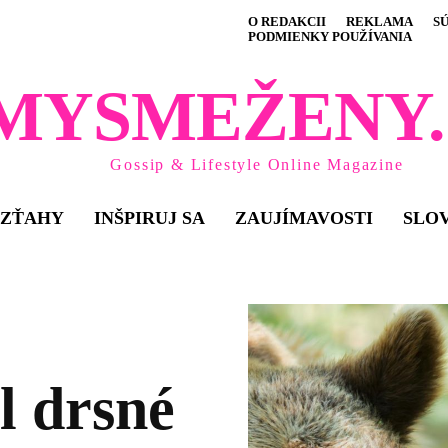
O REDAKCII
REKLAMA
S
PODMIENKY POUŽÍVANIA
MYSMEŽENY.
Gossip & Lifestyle Online Magazine
VZŤAHY
INŠPIRUJ SA
ZAUJÍMAVOSTI
SLO
l drsné