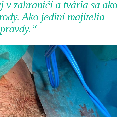
j v zahraničí a tvária sa ak
ody. Ako jediní majitelia
pravdy.“