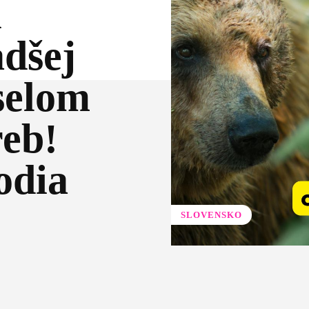
u
dšej
selom
reb!
odia
SLOVENSKO