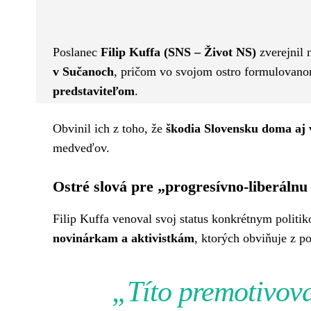
Facebook
Twitter
ZDIEĽAM
Poslanec
Filip Kuffa (SNS – Život NS)
zverejnil
v Sučanoch
, pričom vo svojom ostro formulovano
predstaviteľom
.
Obvinil ich z toho, že
škodia Slovensku doma aj 
medveďov.
Ostré slová pre „progresívno-liberálnu
Filip Kuffa venoval svoj status konkrétnym politi
novinárkam a aktivistkám
, ktorých obviňuje z 
„Títo premotivova