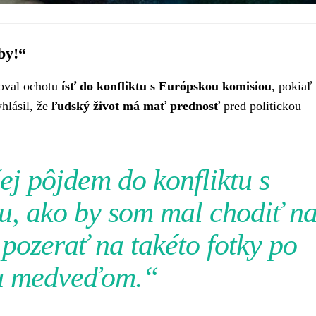
by!“
roval ochotu
ísť do konfliktu s Európskou komisiou
, pokiaľ 
yhlásil, že
ľudský život má mať prednosť
pred politickou
ej pôjdem do konfliktu s
u, ako by som mal chodiť n
pozerať na takéto fotky po
u medveďom.“