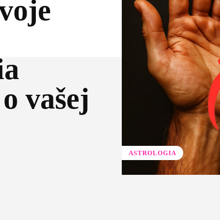
svoje
ia
o vašej
ASTROLOGIA