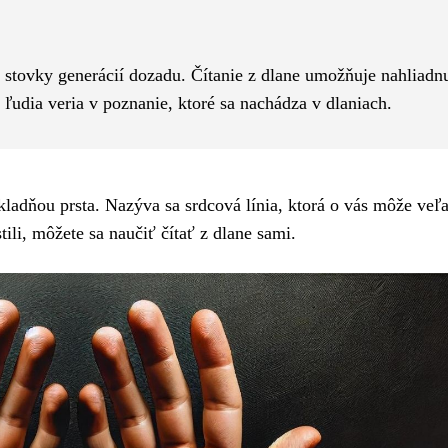
Pinterest
WhatsApp
je stovky generácií dozadu. Čítanie z dlane umožňuje nahliadn
ľudia veria v poznanie, ktoré sa nachádza v dlaniach.
kladňou prsta. Nazýva sa srdcová línia, ktorá o vás môže veľ
stili, môžete sa naučiť čítať z dlane sami.