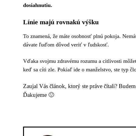
dosiahnutiu.
Línie majú rovnakú výšku
To znamená, že máte osobnosť plnú pokoja. Nemát
dávate ľuďom dôvod veriť v ľudskosť.
Vďaka svojmu zdravému rozumu a citlivosti môžete
keď sa cíti zle. Pokiaľ ide o manželstvo, ste typ č
Zaujal Vás článok, ktorý ste práve čítali? Bude
Ďakujeme 🙂