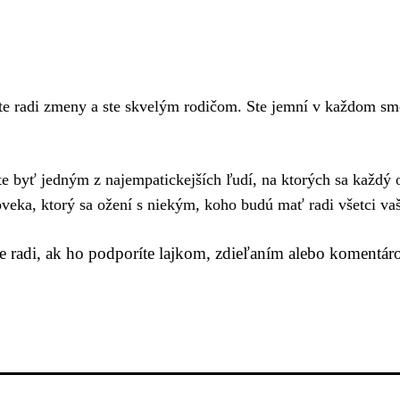
e radi zmeny a ste skvelým rodičom. Ste jemní v každom sm
 byť jedným z najempatickejších ľudí, na ktorých sa každý o
loveka, ktorý sa ožení s niekým, koho budú mať radi všetci vaš
me radi, ak ho podporíte lajkom, zdieľaním alebo komentár