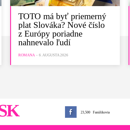
TOTO má byť priemerný
plat Slováka? Nové číslo
z Európy poriadne
nahnevalo ľudí
ROMANA
-
6. AUGUSTA 2026
SK
23,500
Fanúšikovia