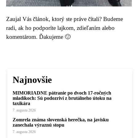
Zaujal Vás článok, ktorý ste práve čítali? Budeme
radi, ak ho podporíte lajkom, zdieľaním alebo
komentárom. Ďakujeme 🙂
Najnovšie
MIMORIADNE pátranie po dvoch 17-ročných
mladíkoch: Sú podozriví z brutálneho útoku na
taxikára
7. augusta 2026
Zomrela známa slovenská herečka, na javisku
zanechala výraznú stopu
7. augusta 2026