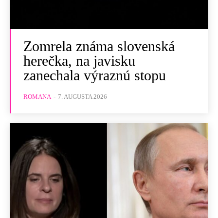
Zomrela známa slovenská
herečka, na javisku
zanechala výraznú stopu
ROMANA
-
7. AUGUSTA 2026