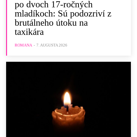
po dvoch 17-ročných
mladíkoch: Sú podozriví z
brutálneho útoku na
taxikára
ROMANA
-
7. AUGUSTA 2026