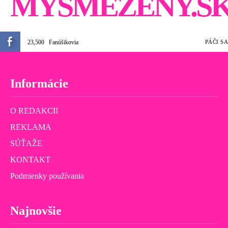
MYSMEŽENY.S
23,500
Fanúšikovia
PÁČI SA
Informácie
O REDAKCII
REKLAMA
SÚŤAŽE
KONTAKT
Podmienky používania
Najnovšie