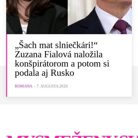
„Šach mat slniečkári!“
Zuzana Fialová naložila
konšpirátorom a potom si
podala aj Rusko
ROMANA
-
7. AUGUSTA 2026