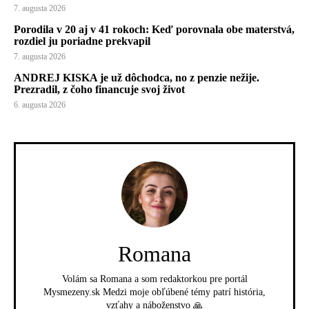
7. augusta 2026
Porodila v 20 aj v 41 rokoch: Keď porovnala obe materstvá,
rozdiel ju poriadne prekvapil
7. augusta 2026
ANDREJ KISKA je už dôchodca, no z penzie nežije.
Prezradil, z čoho financuje svoj život
6. augusta 2026
Romana
Volám sa Romana a som redaktorkou pre portál
Mysmezeny.sk Medzi moje obľúbené témy patrí história,
vzťahy a náboženstvo 🙏