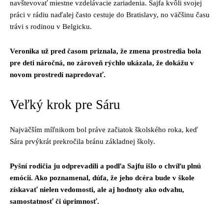
navštevovať miestne vzdelávacie zariadenia. Sajfa kvôli svojej
práci v rádiu naďalej často cestuje do Bratislavy, no väčšinu času
trávi s rodinou v Belgicku.
Veronika už pred časom priznala, že zmena prostredia bola
pre deti náročná, no zároveň rýchlo ukázala, že dokážu v
novom prostredí napredovať.
Veľký krok pre Sáru
Najväčším míľnikom bol práve začiatok školského roka, keď
Sára prvýkrát prekročila bránu základnej školy.
Pyšní rodičia ju odprevadili a podľa Sajfu išlo o chvíľu plnú
emócií. Ako poznamenal, dúfa, že jeho dcéra bude v škole
získavať nielen vedomosti, ale aj hodnoty ako odvahu,
samostatnosť či úprimnosť.