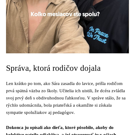
Správa, ktorá rodičov dojala
Len krátko po tom, ako Sára zasadla do lavice, prišla rodičom
prvá spätná väzba zo školy. Učitelia ich uistili, že dcéra zvládla
svoj prvý deň s obdivuhodnou ľahkosťou. V správe stálo, že sa
rýchlo udomácnila, bola priateľská a okamžite si získala
sympatie spolužiakov aj pedagógov.
Dokonca ju opísali ako dieťa, ktoré pôsobilo, akoby do
kolektívu patrilo odjakživa, a jej otvorenosť ju v očiach