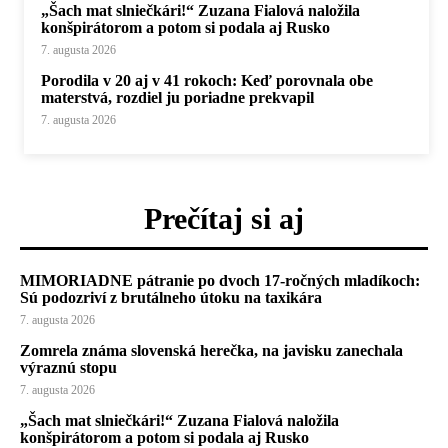
„Šach mat slniečkári!“ Zuzana Fialová naložila
konšpirátorom a potom si podala aj Rusko
7. augusta 2026
Porodila v 20 aj v 41 rokoch: Keď porovnala obe
materstvá, rozdiel ju poriadne prekvapil
7. augusta 2026
Prečítaj si aj
MIMORIADNE pátranie po dvoch 17-ročných mladíkoch:
Sú podozriví z brutálneho útoku na taxikára
7. augusta 2026
Zomrela známa slovenská herečka, na javisku zanechala
výraznú stopu
7. augusta 2026
„Šach mat slniečkári!“ Zuzana Fialová naložila
konšpirátorom a potom si podala aj Rusko